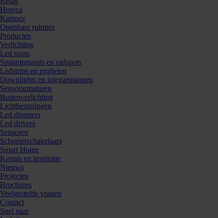
Retail
Horeca
Kantoor
Openbare ruimtes
Producten
Verlichting
Led spots
Spanningsrails en railspots
Ledstrips en profielen
Downlights en inlegarmaturen
Sensorarmaturen
Buitenverlichting
Lichtbesturingen
Led dimmers
Led drivers
Sensoren
Schemerschakelaars
Smart Home
Kennis en inspiratie
Nieuws
Projecten
Brochures
Veelgestelde vragen
Contact
Snel naar