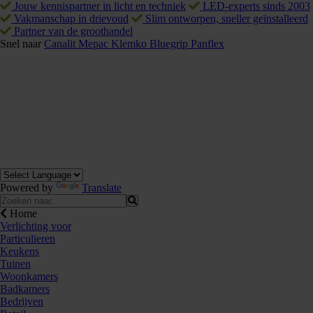
Jouw kennispartner in licht en techniek
LED-experts sinds 2003
Vakmanschap in drievoud
Slim ontworpen, sneller geïnstalleerd
Partner van de groothandel
Snel naar
Canalit
Mepac
Klemko
Bluegrip
Panflex
Powered by
Translate
Home
Verlichting voor
Particulieren
Keukens
Tuinen
Woonkamers
Badkamers
Bedrijven