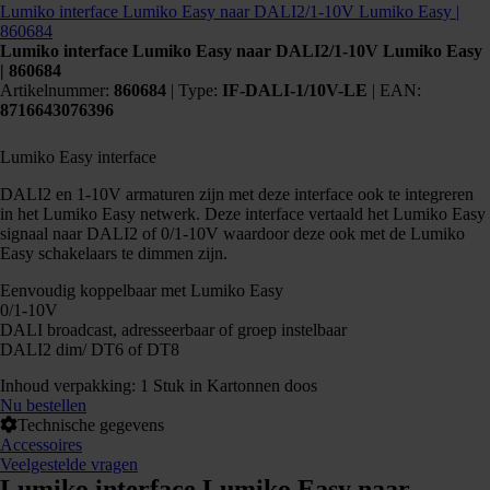
Lumiko interface Lumiko Easy naar DALI2/1-10V Lumiko Easy |
860684
Lumiko interface Lumiko Easy naar DALI2/1-10V Lumiko Easy
| 860684
Artikelnummer:
860684
|
Type:
IF-DALI-1/10V-LE
| EAN:
8716643076396
Lumiko Easy interface
DALI2 en 1-10V armaturen zijn met deze interface ook te integreren
in het Lumiko Easy netwerk. Deze interface vertaald het Lumiko Easy
signaal naar DALI2 of 0/1-10V waardoor deze ook met de Lumiko
Easy schakelaars te dimmen zijn.
Eenvoudig koppelbaar met Lumiko Easy
0/1-10V
DALI broadcast, adresseerbaar of groep instelbaar
DALI2 dim/ DT6 of DT8
Inhoud verpakking: 1 Stuk in Kartonnen doos
Nu bestellen
Technische gegevens
Accessoires
Veelgestelde vragen
Lumiko interface Lumiko Easy naar