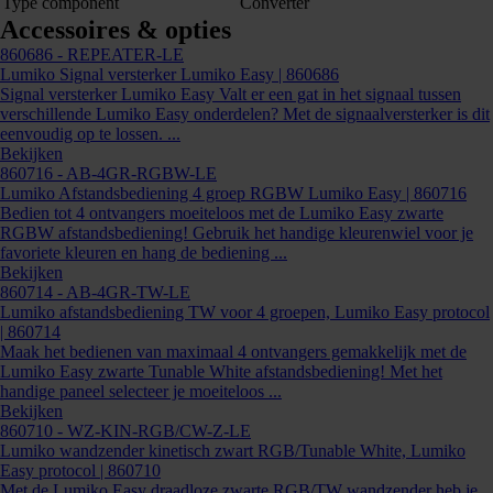
Type component
Converter
Accessoires & opties
860686
- REPEATER-LE
Lumiko Signal versterker Lumiko Easy | 860686
Signal versterker Lumiko Easy Valt er een gat in het signaal tussen
verschillende Lumiko Easy onderdelen? Met de signaalversterker is dit
eenvoudig op te lossen. ...
860684
Bekijken
860716
- AB-4GR-RGBW-LE
Lumiko Afstandsbediening 4 groep RGBW Lumiko Easy | 860716
Bedien tot 4 ontvangers moeiteloos met de Lumiko Easy zwarte
RGBW afstandsbediening! Gebruik het handige kleurenwiel voor je
favoriete kleuren en hang de bediening ...
Bekijken
860714
- AB-4GR-TW-LE
Lumiko afstandsbediening TW voor 4 groepen, Lumiko Easy protocol
| 860714
Maak het bedienen van maximaal 4 ontvangers gemakkelijk met de
Lumiko Easy zwarte Tunable White afstandsbediening! Met het
handige paneel selecteer je moeiteloos ...
Bekijken
860710
- WZ-KIN-RGB/CW-Z-LE
Lumiko wandzender kinetisch zwart RGB/Tunable White, Lumiko
Kunnen we je ergens mee helpen?
Easy protocol | 860710
Met de Lumiko Easy draadloze zwarte RGB/TW wandzender heb je