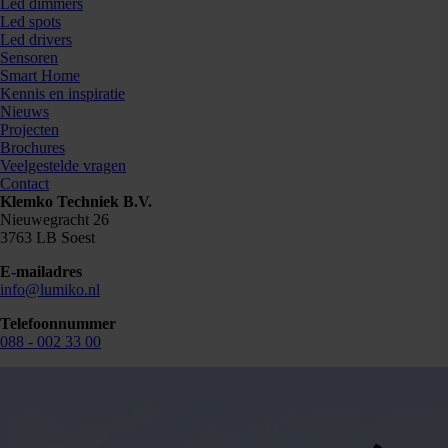
Led dimmers
Led spots
Led drivers
Sensoren
Smart Home
Kennis en inspiratie
Nieuws
Projecten
Brochures
Veelgestelde vragen
Contact
Klemko Techniek B.V.
Nieuwegracht 26
3763 LB Soest
E-mailadres
info@lumiko.nl
Telefoonnummer
088 - 002 33 00