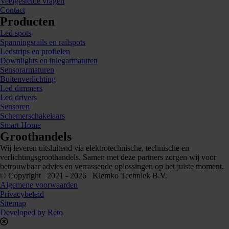
Veelgestelde vragen
Contact
Producten
Led spots
Spanningsrails en railspots
Ledstrips en profielen
Downlights en inlegarmaturen
Sensorarmaturen
Buitenverlichting
Led dimmers
Led drivers
Sensoren
Schemerschakelaars
Smart Home
Groothandels
Wij leveren uitsluitend via elektrotechnische, technische en
verlichtingsgroothandels. Samen met deze partners zorgen wij voor
betrouwbaar advies en verrassende oplossingen op het juiste moment.
© Copyright 2021 - 2026 Klemko Techniek B.V.
Algemene voorwaarden
Privacybeleid
Sitemap
Developed by Reto