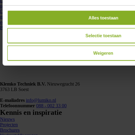
Lumiko afstandsbediening voor 4 groepen en 2 scenes, Lumiko Easy
protocol | 860712
De Lumiko Easy afstandsbediening biedt moeiteloze bediening van
maximaal 4 verschillende ontvangers of groepen. Het koppelen is
Alles toestaan
eenvoudig en elke groep kan worden ...
Bekijken
Selectie toestaan
Weigeren
Klemko Techniek B.V.
Nieuwegracht 26
3763 LB Soest
E-mailadres
info@lumiko.nl
Telefoonnummer
088 - 002 33 00
Kennis en inspiratie
Nieuws
Projecten
Brochures