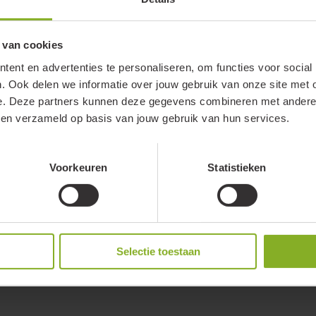
43076204
sy draadloze Tunable White wandzender in het zwart! Verander moeitelo
 van cookies
ijn eigen energie op voor een naadloze bediening. En dankzij het compa
ent en advertenties te personaliseren, om functies voor social
. Ook delen we informatie over jouw gebruik van onze site met 
e. Deze partners kunnen deze gegevens combineren met andere i
bben verzameld op basis van jouw gebruik van hun services.
Voorkeuren
Statistieken
umiko Easy | 860706
Selectie toestaan