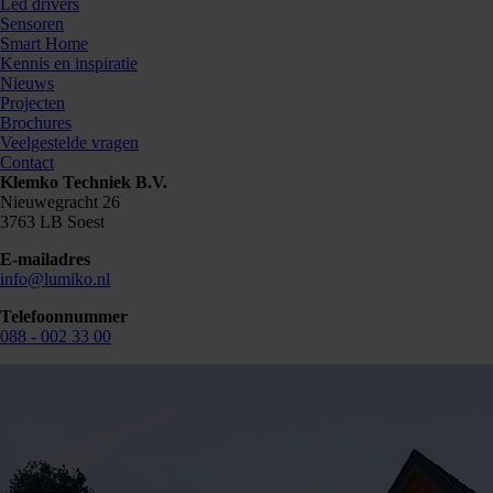
Led drivers
Sensoren
Smart Home
Kennis en inspiratie
Nieuws
Projecten
Brochures
Veelgestelde vragen
Contact
Klemko Techniek B.V.
Nieuwegracht 26
Bestellen
3763 LB Soest
E-mailadres
info@lumiko.nl
Kunnen we je ergens mee helpen? Neem dan contac
Telefoonnummer
088 - 002 33 00