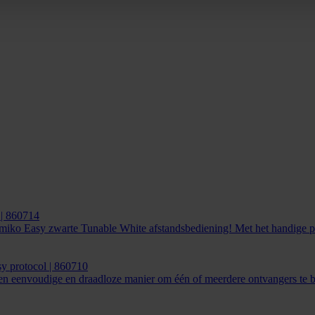
 | 860714
ko Easy zwarte Tunable White afstandsbediening! Met het handige pane
 protocol | 860710
eenvoudige en draadloze manier om één of meerdere ontvangers te be