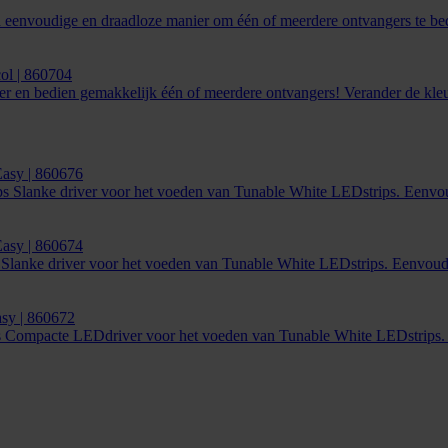
envoudige en draadloze manier om één of meerdere ontvangers te bed
ol | 860704
en bedien gemakkelijk één of meerdere ontvangers! Verander de kleur
asy | 860676
Slanke driver voor het voeden van Tunable White LEDstrips. Eenvoud
asy | 860674
nke driver voor het voeden van Tunable White LEDstrips. Eenvoudige
sy | 860672
Compacte LEDdriver voor het voeden van Tunable White LEDstrips. E