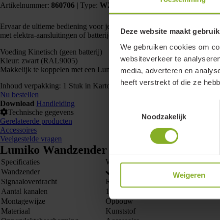
Artikelnummer:
860706
|
Type:
WZ-KIN-TW-ZW-LE
| EAN:
87166
Ervaar de ultieme bediening voor je LED-verlichting met de Lumiko Ea
Deze website maakt gebruik
met elektra-aansluitingen of batterijen. Deze slimme schakelaar wekt z
We gebruiken cookies om cont
Voeding Kinetisch (geen batterij)
websiteverkeer te analyseren
Kleur: zwart (RAL9005)
Makkelijk te koppelen met een Lumiko Easy mesh netwerk
media, adverteren en analys
heeft verstrekt of die ze he
Inhoud verpakking: 1 Stuk in Kartonnen doos
Nu bestellen
Download
Handleiding
Toestemmingsselectie
Technische gegevens
Noodzakelijk
Gerelateerde producten
Accessoires
Veelgestelde vragen
Lumiko Wandzender kinetisch TW zwart L
Specificaties
Waarde
Wandzender
Weigeren
Signaaloverdracht
Radiografisch
Aantal kanalen
1
Montagewijze
Opbouw
Materiaal
Kunststof