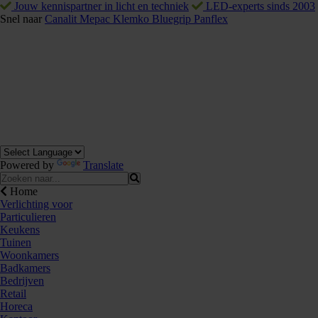
Jouw kennispartner in licht en techniek
LED-experts sinds 2003
Snel naar
Canalit
Mepac
Klemko
Bluegrip
Panflex
Powered by
Translate
Home
Verlichting voor
Particulieren
Keukens
Tuinen
Woonkamers
Badkamers
Bedrijven
Retail
Horeca