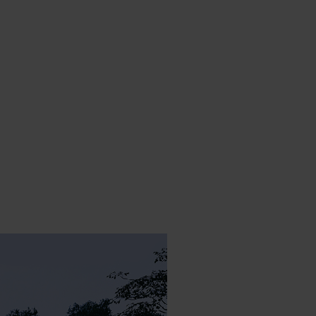
t op +31 88 002 33 00 of info@lumiko.nl