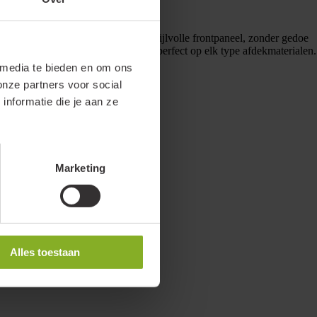
os de kleurtemperatuur met het stijlvolle frontpaneel, zonder gedoe
cte formaat van 55x55 mm past hij perfect op elk type afdekmaterialen.
 media te bieden en om ons
onze partners voor social
nformatie die je aan ze
Marketing
Alles toestaan