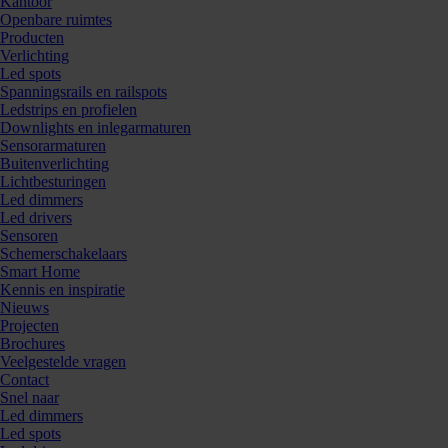
Kantoor
Openbare ruimtes
Producten
Verlichting
Led spots
Spanningsrails en railspots
Ledstrips en profielen
Downlights en inlegarmaturen
Sensorarmaturen
Buitenverlichting
Lichtbesturingen
Led dimmers
Led drivers
Sensoren
Schemerschakelaars
Smart Home
Kennis en inspiratie
Nieuws
860706
Projecten
Brochures
Veelgestelde vragen
Contact
Snel naar
Led dimmers
Led spots