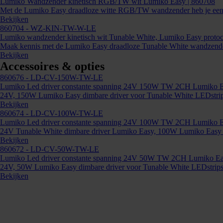
Lumiko Wandzender kinetisch RGB/TW wit Lumiko Easy | 860708
Met de Lumiko Easy draadloze witte RGB/TW wandzender heb je een e
Bekijken
860704
- WZ-KIN-TW-W-LE
Lumiko wandzender kinetisch wit Tunable White, Lumiko Easy protoc
Maak kennis met de Lumiko Easy draadloze Tunable White wandzender 
Bekijken
Accessoires & opties
860676
- LD-CV-150W-TW-LE
Lumiko Led driver constante spanning 24V 150W TW 2CH Lumiko E
24V, 150W Lumiko Easy dimbare driver voor Tunable White LEDstrips 
Bekijken
860674
- LD-CV-100W-TW-LE
Lumiko Led driver constante spanning 24V 100W TW 2CH Lumiko E
24V Tunable White dimbare driver Lumiko Easy, 100W Lumiko Easy Sla
Bekijken
860672
- LD-CV-50W-TW-LE
Lumiko Led driver constante spanning 24V 50W TW 2CH Lumiko Ea
24V, 50W Lumiko Easy dimbare driver voor Tunable White LEDstrips 
Bekijken