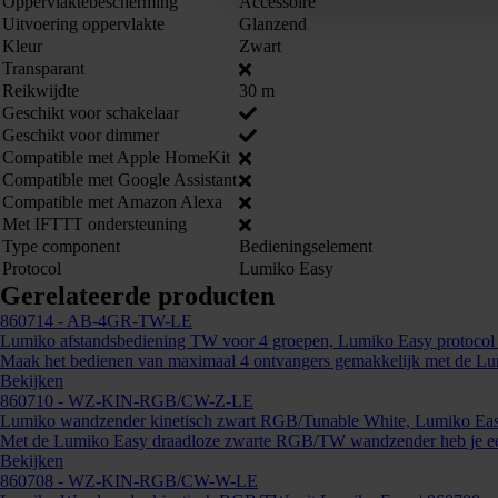
Oppervlaktebescherming
Accessoire
Uitvoering oppervlakte
Glanzend
Kleur
Zwart
Transparant
Reikwijdte
30 m
Geschikt voor schakelaar
Geschikt voor dimmer
Compatible met Apple HomeKit
Compatible met Google Assistant
Compatible met Amazon Alexa
Met IFTTT ondersteuning
Type component
Bedieningselement
Protocol
Lumiko Easy
Gerelateerde producten
860714
- AB-4GR-TW-LE
Lumiko afstandsbediening TW voor 4 groepen, Lumiko Easy protocol
Maak het bedienen van maximaal 4 ontvangers gemakkelijk met de Lumi
Bekijken
860710
- WZ-KIN-RGB/CW-Z-LE
Lumiko wandzender kinetisch zwart RGB/Tunable White, Lumiko Easy
Met de Lumiko Easy draadloze zwarte RGB/TW wandzender heb je een 
Bekijken
860708
- WZ-KIN-RGB/CW-W-LE