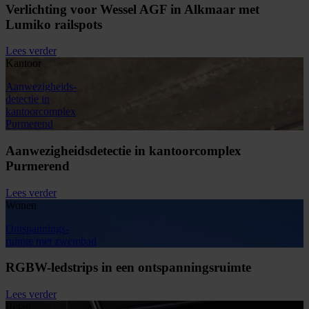
Verlichting voor Wessel AGF in Alkmaar met
Lumiko railspots
Lees verder
Kantoor
Aanwezigheids-
detectie in
kantoorcomplex
Purmerend
Aanwezigheidsdetectie in kantoorcomplex
Purmerend
Lees verder
Wonen
Ontspannings-
ruimte met zwembad
RGBW-ledstrips in een ontspanningsruimte
Lees verder
Retail