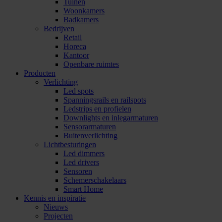
Tuinen
Woonkamers
Badkamers
Bedrijven
Retail
Horeca
Kantoor
Openbare ruimtes
Producten
Verlichting
Led spots
Spanningsrails en railspots
Ledstrips en profielen
Downlights en inlegarmaturen
Sensorarmaturen
Buitenverlichting
Lichtbesturingen
Led dimmers
Led drivers
Sensoren
Schemerschakelaars
Smart Home
Kennis en inspiratie
Nieuws
Projecten