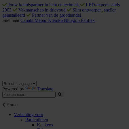
Jouw kennispartner in licht en techniek
LED-experts sinds
2003
Vakmanschap in drievoud
Slim ontworpen, sneller
geïnstalleerd
Partner van de groothandel
Snel naar
Canalit
Mepac
Klemko
Bluegrip
Panflex
Powered by
Translate
Home
Verlichting voor
Particulieren
Keukens