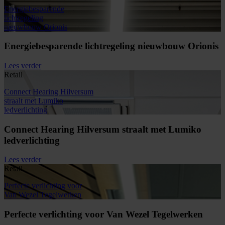
Energiebesparende
lichtregeling
nieuwbouw Orionis
Energiebesparende lichtregeling nieuwbouw Orionis
Lees verder
Retail
Connect Hearing Hilversum
straalt met Lumiko
ledverlichting
Connect Hearing Hilversum straalt met Lumiko
ledverlichting
Lees verder
Retail
Perfecte verlichting voor
Van Wezel Tegelwerken
Perfecte verlichting voor Van Wezel Tegelwerken