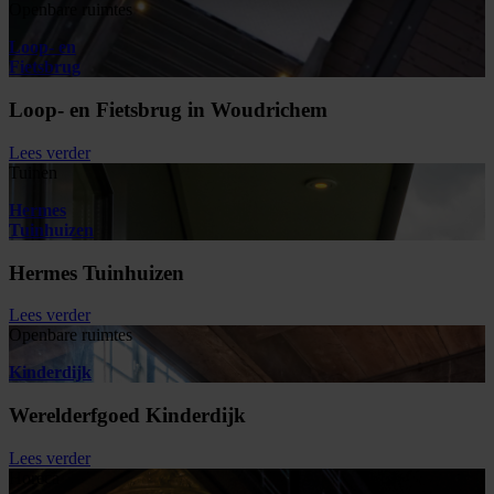
Openbare ruimtes
Loop- en
Fietsbrug
Loop- en Fietsbrug in Woudrichem
Lees verder
Tuinen
Hermes
Tuinhuizen
Hermes Tuinhuizen
Lees verder
Openbare ruimtes
Kinderdijk
Werelderfgoed Kinderdijk
Lees verder
Horeca