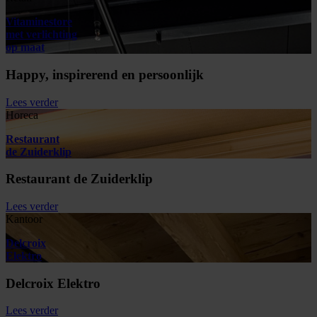
Vitaminestore
met verlichting
op maat
Happy, inspirerend en persoonlijk
Lees verder
Horeca
Restaurant
de Zuiderklip
Restaurant de Zuiderklip
Lees verder
Kantoor
Delcroix
Elektro
Delcroix Elektro
Lees verder