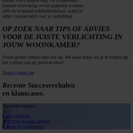
zonder extra bekabeling. De schakelaars
kunnen eenvoudig overal geplaatst worden,
zelfs in bestaand schakelmateriaal, zodat je
altijd controle hebt over je verlichting.
OP ZOEK NAAR TIPS OF ADVIES
VOOR DE
JUISTE VERLICHTING
IN
JOUW WOONKAMER
?
Neem gerust contact met ons op. We staan klaar om je te helpen bij
het creëren van de perfecte sfeer!
Neem contact op
Recente
Succesverhalen
en
klantcases.
Openbare ruimtes
Lagos ledspots
verlichten houten steigers
E-harbour Amsterdam