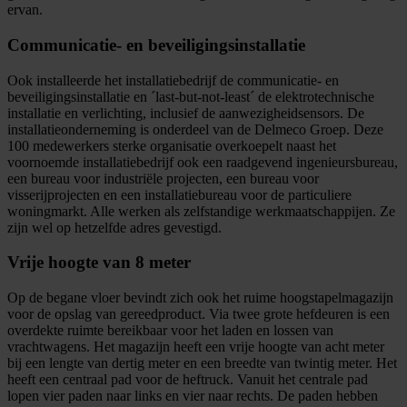
ervan.
Communicatie- en beveiligingsinstallatie
Ook installeerde het installatiebedrijf de communicatie- en
beveiligingsinstallatie en ´last-but-not-least´ de elektrotechnische
installatie en verlichting, inclusief de aanwezigheidsensors. De
installatieonderneming is onderdeel van de Delmeco Groep. Deze
100 medewerkers sterke organisatie overkoepelt naast het
voornoemde installatiebedrijf ook een raadgevend ingenieursbureau,
een bureau voor industriële projecten, een bureau voor
visserijprojecten en een installatiebureau voor de particuliere
woningmarkt. Alle werken als zelfstandige werkmaatschappijen. Ze
zijn wel op hetzelfde adres gevestigd.
Vrije hoogte van 8 meter
Op de begane vloer bevindt zich ook het ruime hoogstapelmagazijn
voor de opslag van gereedproduct. Via twee grote hefdeuren is een
overdekte ruimte bereikbaar voor het laden en lossen van
vrachtwagens. Het magazijn heeft een vrije hoogte van acht meter
bij een lengte van dertig meter en een breedte van twintig meter. Het
heeft een centraal pad voor de heftruck. Vanuit het centrale pad
lopen vier paden naar links en vier naar rechts. De paden hebben