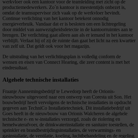
werkvloer ook een kantoor voor de teamleiding met zicht op de
productiemedewerkers. Zo´n kantoor is meestentijds onbezet is,
omdat de teamsupervisor zich vaak op de werkvloer bevindt.
Continue verlichting van het kantoor betekent onnodig
energieverbruik. Vandaar dat er is besloten om een lichtregeling
door middel van aanwezigheidsdetectie in de kantoorruimtes aan te
brengen. De verlichting gaat alleen aan als er iemand in het kantoor
verblijft. Verlaat hij of zij de ruimte dan gaat het licht na een kwartier
van zelf uit. Dat geldt ook voor het magazijn.
De uitstraling van het verlichtingsplan is volledig conform de
wensen en eisen van Connect Hearing, die zeer content is met het
eindresultaat.
Algehele technische installaties
Fraanje Aannemingsbedrijf te Lewedorp heeft de Orionis-
nieuwbouw uitgevoerd naar een ontwerp van Coresta uit Son. Het
bouwbedrijf heeft vervolgens de technische installaties in opdracht
gegeven aan TechniCo Installatietechniek. Dit installatiebedrijf uit
Goes heeft in de nieuwbouw van Orionis Walcheren de algehele
technische e- en w-installaties verzorgd, zoals de riolering en
hemelwaterafvoer, de drinkwaterinstallatie en sanitaire toestellen, de
sprinkler en brandbestrijdingsinstallaties, de verwarmings- en
gasinstallatie, de ventilatie, koeling, luchtbehandeling en de regeling