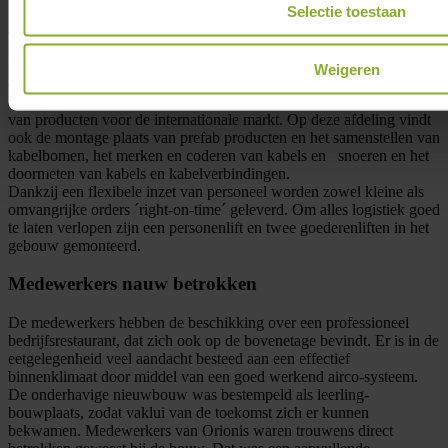
Selectie toestaan
Medewerkers van de afdeling Montage voeren arbeidsintensieve
assemblage uit met uiteenlopende materialen of halffabrikaten.
Daarvoor beschikt de afdeling over gespecialiseerde apparatuur voor
het assembleren en monteren van een foutloos elektrotechnisch half-
Weigeren
of eindproduct. Andere activiteiten behelzen reparatie- en
correctiewerk van geleverde partijen en het klantspecifiek maken
van producten voor de internationale markt. Op deze afdeling vindt
ook de montage plaats van prefab producten en het samenstellen van
kabelbomen, het merken en coderen van kabels en snoeren en het
doormeten van kabels en kabelverbindingen.
Dankzij een flexibele inzet van personeel worden zowel kleine als
omvangrijke orders ´right-on-time´ geleverd. Om alles logistiek goed
te laten verlopen zijn een personenlift en twee goederenliften in het
gebouw gemonteerd.
Medewerkers nauw betrokken
De medewerkers hebben de beschikking over een professioneel
bedrijfsrestaurant, dat zich ook op de bovenetage bevindt. Er is in de
eetgelegenheid veel aandacht besteed aan een effectief
binnenklimaat door middel van een goed werkend airco-systeem.
De onderhavige nieuwbouw was bestempeld als leerling-
bouwplaats, zodat vaklui van de toekomst zich er kunnen
bekwamen. Medewerkers van Orionis waren trouwens direct