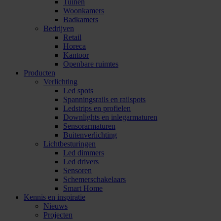
Tuinen
Woonkamers
Badkamers
Bedrijven
Retail
Horeca
Kantoor
Openbare ruimtes
Producten
Verlichting
Led spots
Spanningsrails en railspots
Ledstrips en profielen
Downlights en inlegarmaturen
Sensorarmaturen
Buitenverlichting
Lichtbesturingen
Led dimmers
Led drivers
Sensoren
Schemerschakelaars
Smart Home
Kennis en inspiratie
Nieuws
Projecten