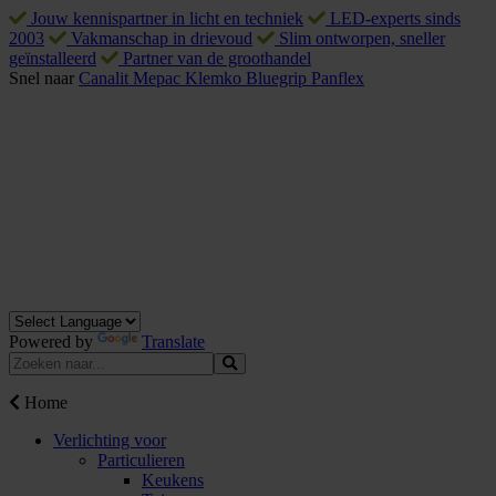
Jouw kennispartner in licht en techniek
LED-experts sinds
2003
Vakmanschap in drievoud
Slim ontworpen, sneller
geïnstalleerd
Partner van de groothandel
Snel naar
Canalit
Mepac
Klemko
Bluegrip
Panflex
Powered by
Translate
Home
Verlichting voor
Particulieren
Keukens