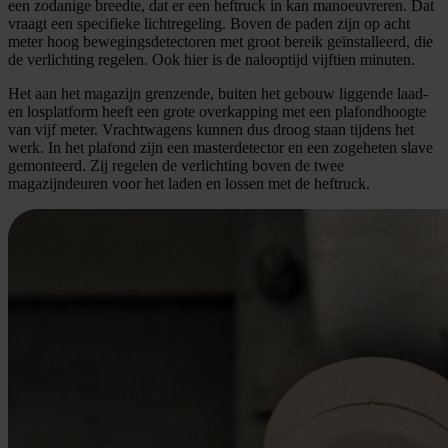
een zodanige breedte, dat er een heftruck in kan manoeuvreren. Dat
vraagt een specifieke lichtregeling. Boven de paden zijn op acht
meter hoog bewegingsdetectoren met groot bereik geïnstalleerd, die
de verlichting regelen. Ook hier is de nalooptijd vijftien minuten.
Het aan het magazijn grenzende, buiten het gebouw liggende laad-
en losplatform heeft een grote overkapping met een plafondhoogte
van vijf meter. Vrachtwagens kunnen dus droog staan tijdens het
werk. In het plafond zijn een masterdetector en een zogeheten slave
gemonteerd. Zij regelen de verlichting boven de twee
magazijndeuren voor het laden en lossen met de heftruck.