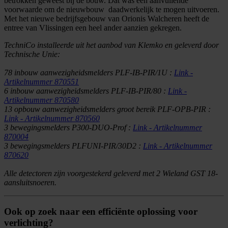
betrokken geweest bij de bouw. Dat was een aanvullende
voorwaarde om de nieuwbouw daadwerkelijk te mogen uitvoeren.
Met het nieuwe bedrijfsgebouw van Orionis Walcheren heeft de
entree van Vlissingen een heel ander aanzien gekregen.
TechniCo installeerde uit het aanbod van Klemko en geleverd door
Technische Unie:
78 inbouw aanwezigheidsmelders PLF-IB-PIR/1U :
Link -
Artikelnummer 870551
6 inbouw aanwezigheidsmelders PLF-IB-PIR/80 :
Link -
Artikelnummer 870580
13 opbouw aanwezigheidsmelders groot bereik PLF-OPB-PIR :
Link - Artikelnummer 870560
3 bewegingsmelders P300-DUO-Prof :
Link - Artikelnummer
870004
3 bewegingsmelders PLFUNI-PIR/30D2 :
Link - Artikelnummer
870620
Alle detectoren zijn voorgestekerd geleverd met 2 Wieland GST 18-
aansluitsnoeren.
Ook op zoek naar een efficiënte oplossing voor
verlichting?