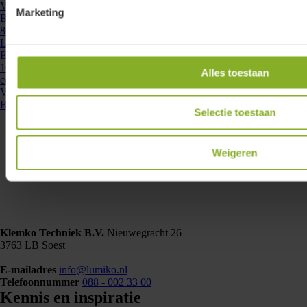
Vervolgens kan ...
Marketing
Bekijken
860660
- LD-CC10W-700-LE
Lumiko Led driver constante stroom 350-700mA 10W 1CH Lumiko
Easy | 860660
10W Lumiko Easy dimbare driver tbv Constant Current ledspots. Deze
Alles toestaan
compacte driver kan gebruikt worden voor één of meerdere ledspots.
Vervolgens ...
Bekijken
Selectie toestaan
Weigeren
Klemko Techniek B.V.
Nieuwegracht 26
3763 LB Soest
E-mailadres
info@lumiko.nl
Telefoonnummer
088 - 002 33 00
Kennis en inspiratie