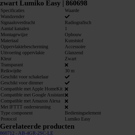
zwart Lumiko Easy | 860698
Specificaties
Waarde
Wandzender
Signaaloverdracht
Radiografisch
Aantal kanalen
1
Montagewijze
Opbouw
Materiaal
Kunststof
Oppervlaktebescherming
Accessoire
Uitvoering oppervlakte
Glanzend
Kleur
Zwart
Transparant
Reikwijdte
30 m
Geschikt voor schakelaar
Geschikt voor dimmer
Compatible met Apple HomeKit
Compatible met Google Assistant
Compatible met Amazon Alexa
Met IFTTT ondersteuning
Type component
Bedieningselement
Protocol
Lumiko Easy
Gerelateerde producten
860712
- AB-4GR-2SC-LE