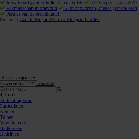
Jouw kennispartner in licht en techniek
LED-experts sinds 2003
Vakmanschap in drievoud
Slim ontworpen, sneller geïnstalleerd
Partner van de groothandel
Snel naar
Canalit
Mepac
Klemko
Bluegrip
Panflex
Powered by
Translate
Home
Verlichting voor
Particulieren
Keukens
Tuinen
Woonkamers
Badkamers
Bedrijven