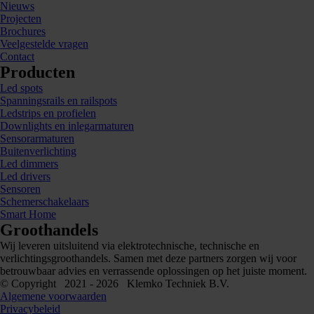
Nieuws
Projecten
Brochures
Veelgestelde vragen
Contact
Producten
Led spots
Spanningsrails en railspots
Ledstrips en profielen
Downlights en inlegarmaturen
Sensorarmaturen
Buitenverlichting
Led dimmers
Led drivers
Sensoren
Schemerschakelaars
Smart Home
Groothandels
Wij leveren uitsluitend via elektrotechnische, technische en
verlichtingsgroothandels. Samen met deze partners zorgen wij voor
betrouwbaar advies en verrassende oplossingen op het juiste moment.
© Copyright 2021 - 2026 Klemko Techniek B.V.
Algemene voorwaarden
Privacybeleid