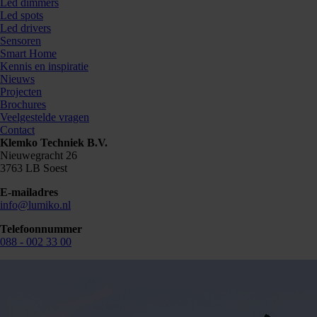
Led dimmers
Led spots
Led drivers
Sensoren
Smart Home
Kennis en inspiratie
Nieuws
Projecten
Brochures
Veelgestelde vragen
Contact
Klemko Techniek B.V.
Nieuwegracht 26
3763 LB Soest
E-mailadres
info@lumiko.nl
Telefoonnummer
088 - 002 33 00