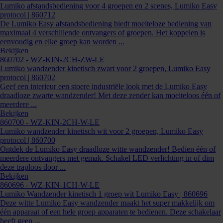
Lumiko afstandsbediening voor 4 groepen en 2 scenes, Lumiko Easy
protocol | 860712
De Lumiko Easy afstandsbediening biedt moeiteloze bediening van
maximaal 4 verschillende ontvangers of groepen. Het koppelen is
eenvoudig en elke groep kan worden ...
Bekijken
860702
- WZ-KIN-2CH-ZW-LE
Lumiko wandzender kinetisch zwart voor 2 groepen, Lumiko Easy
protocol | 860702
Geef een interieur een stoere industriële look met de Lumiko Easy
860698
draadloze zwarte wandzender! Met deze zender kan moeiteloos één of
meerdere ...
Bekijken
860700
- WZ-KIN-2CH-W-LE
Lumiko wandzender kinetisch wit voor 2 groepen, Lumiko Easy
protocol | 860700
Ontdek de Lumiko Easy draadloze witte wandzender! Bedien één of
meerdere ontvangers met gemak. Schakel LED verlichting in of dim
deze traploos door ...
Bekijken
860696
- WZ-KIN-1CH-W-LE
Lumiko Wandzender kinetisch 1 groep wit Lumiko Easy | 860696
Deze witte Lumiko Easy wandzender maakt het super makkelijk om
één apparaat of een hele groep apparaten te bedienen. Deze schakelaar
heeft geen ...