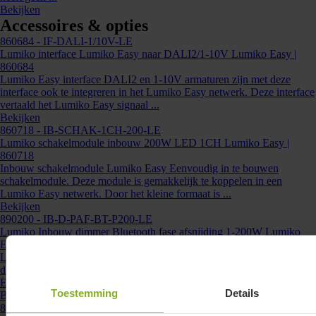
Bekijken
Kunnen we je ergens mee helpen?
Accessoires & opties
Neem dan contact op +31 88 002 33
860684
- IF-DALI-1/10V-LE
00 of info@lumiko.nl
Lumiko interface Lumiko Easy naar DALI2/1-10V Lumiko Easy |
860684
Lumiko Easy interface DALI2 en 1-10V armaturen zijn met deze
interface ook te integreren in het Lumiko Easy netwerk. Deze interface
vertaald het Lumiko Easy signaal ...
Bekijken
860718
- IB-SCHAK-1CH-200-LE
Lumiko schakelmodule inbouw 200W LED 1CH Lumiko Easy |
860718
Inbouw schakelmodule Lumiko Easy Eenvoudig in te bouwen
schakelmodule. Deze module is gemakkelijk te koppelen in een
Lumiko Easy netwerk. Door het kleine formaat is ...
Bekijken
890200
- IB-D-PAF-BT-P200-LE
Lumiko Inbouw dimmer Bluetooth fase afsnijding 1-200W Lumiko
Easy | 890200
Lumiko Easy inbouwdimmer voor het dimmen tot 200W LED. Deze
dimmer is draadloos te bedienen met andere producten uit de Lumiko
Easy collectie. Optioneel is de dimmer ...
Toestemming
Details
Bekijken
860670
- LD-CV-150W-LE