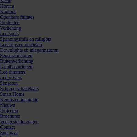
Retail
Horeca
Kantoor
Openbare ruimtes
Producten
Verlichting
Led spots
Spanningsrails en railspots
Ledstrips en profielen
Downlights en inlegarmaturen
Sensorarmaturen
Buitenverlichting
Lichtbesturingen
Led dimmers
Led drivers
Sensoren
Schemerschakelaars
Smart Home
Kennis en inspiratie
Nieuws
Projecten
Brochures
Veelgestelde vragen
Contact
Snel naar