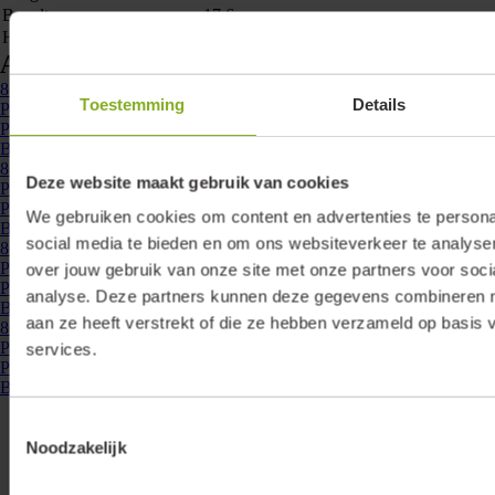
Breedte
17.6 mm
Hoogte
4 mm
Accessoires & opties
865122
- P20-OP-GS-2M
Toestemming
Details
Profiel 20, opbouw, grijs, 2 meter
Profiel 20 opbouw 2 meter grijs ...
Bekijken
865135
- P20-OP-ZW-2M
Deze website maakt gebruik van cookies
Profiel 20, opbouw, zwart, 2 meter
Profiel 20 opbouw 2 meter zwart ...
We gebruiken cookies om content en advertenties te persona
Bekijken
social media te bieden en om ons websiteverkeer te analyse
865129
- P20-OP-W-2M
Profiel 20, opbouw, wit, 2 meter
over jouw gebruik van onze site met onze partners voor soci
Profiel 20 opbouw 2 meter wit ...
analyse. Deze partners kunnen deze gegevens combineren me
Bekijken
aan ze heeft verstrekt of die ze hebben verzameld op basis 
865254
- P-CLY-INX
Profiel montage clip Y, inox
services.
Profiel montage clip Y inox ...
Bekijken
Toestemmingsselectie
Noodzakelijk