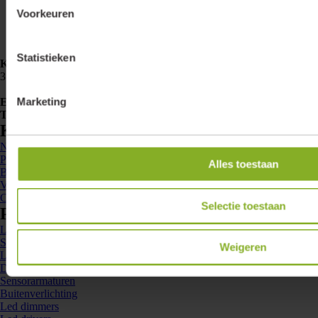
Voorkeuren
Statistieken
Klemko Techniek B.V.
Nieuwegracht 26
3763 LB Soest
Marketing
E-mailadres
info@lumiko.nl
Telefoonnummer
088 - 002 33 00
Kennis en inspiratie
Nieuws
Projecten
Alles toestaan
Brochures
Veelgestelde vragen
Contact
Selectie toestaan
Producten
Led spots
Spanningsrails en railspots
Weigeren
Ledstrips en profielen
Downlights en inlegarmaturen
Sensorarmaturen
Buitenverlichting
Led dimmers