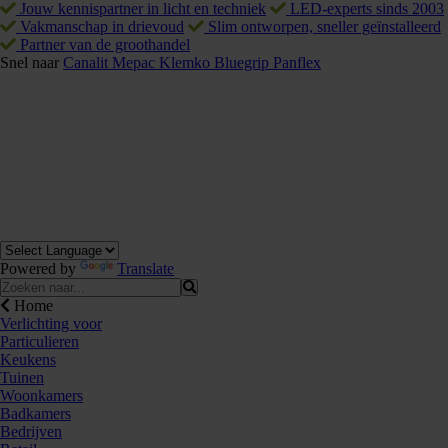
Jouw kennispartner in licht en techniek
LED-experts sinds 2003
Vakmanschap in drievoud
Slim ontworpen, sneller geïnstalleerd
Partner van de groothandel
Snel naar
Canalit
Mepac
Klemko
Bluegrip
Panflex
Powered by
Translate
Home
Verlichting voor
Particulieren
Keukens
Tuinen
Woonkamers
Badkamers
Bedrijven