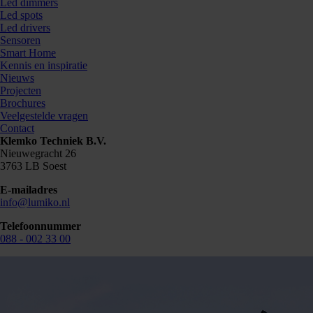
Led dimmers
Led spots
Led drivers
Sensoren
Smart Home
Kennis en inspiratie
Nieuws
Projecten
Brochures
Veelgestelde vragen
Contact
Klemko Techniek B.V.
Nieuwegracht 26
3763 LB Soest
E-mailadres
info@lumiko.nl
Telefoonnummer
088 - 002 33 00