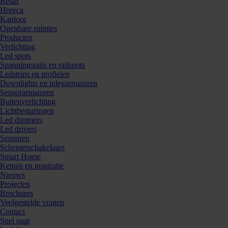
Retail
Horeca
Kantoor
Openbare ruimtes
Producten
Verlichting
Led spots
Spanningsrails en railspots
Ledstrips en profielen
Downlights en inlegarmaturen
Sensorarmaturen
Buitenverlichting
Lichtbesturingen
Led dimmers
Led drivers
Sensoren
Schemerschakelaars
Smart Home
Kennis en inspiratie
Nieuws
Projecten
Brochures
Veelgestelde vragen
Contact
Snel naar