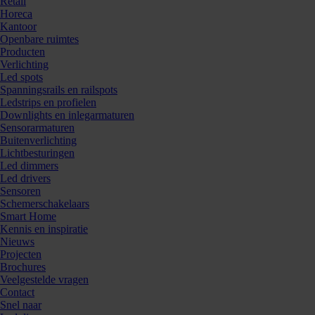
Retail
Horeca
Kantoor
Openbare ruimtes
Producten
Verlichting
Led spots
Spanningsrails en railspots
Ledstrips en profielen
Downlights en inlegarmaturen
Sensorarmaturen
Buitenverlichting
Lichtbesturingen
Led dimmers
Led drivers
Sensoren
Schemerschakelaars
Smart Home
Kennis en inspiratie
Nieuws
Projecten
Brochures
Veelgestelde vragen
Contact
Snel naar