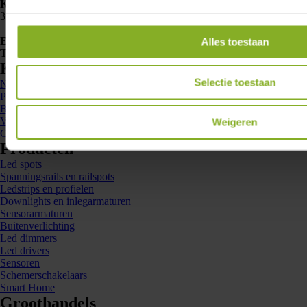
Klemko Techniek B.V.
Nieuwegracht 26
3763 LB Soest
E-mailadres
info@lumiko.nl
Alles toestaan
Telefoonnummer
088 - 002 33 00
Kennis en inspiratie
Selectie toestaan
Nieuws
Projecten
Brochures
Veelgestelde vragen
Weigeren
Contact
Producten
Led spots
Spanningsrails en railspots
Ledstrips en profielen
Downlights en inlegarmaturen
Sensorarmaturen
Buitenverlichting
Led dimmers
Led drivers
Sensoren
Schemerschakelaars
Smart Home
Groothandels