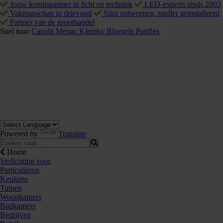
Jouw kennispartner in licht en techniek
LED-experts sinds 2003
Vakmanschap in drievoud
Slim ontworpen, sneller geïnstalleerd
Partner van de groothandel
Snel naar
Canalit
Mepac
Klemko
Bluegrip
Panflex
Powered by
Translate
Home
Verlichting voor
Particulieren
Keukens
Tuinen
Woonkamers
Badkamers
Bedrijven