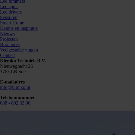
Led dimmers
Led spots
Led drivers
Sensoren
Smart Home
Kennis en inspiratie
Nieuws
Projecten
Brochures
Veelgestelde vragen
Contact
Klemko Techniek B.V.
Nieuwegracht 26
3763 LB Soest
E-mailadres
info@lumiko.nl
Telefoonnummer
088 - 002 33 00