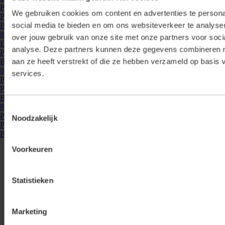
Profiel montage clip Y, inox
We gebruiken cookies om content en advertenties te persona
Profiel montage clip Y inox ...
social media te bieden en om ons websiteverkeer te analyse
Bekijken
865189
- P20-OP-EK-ZW
over jouw gebruik van onze site met onze partners voor soci
Eindkap voor Profiel 20 opbouw, zwart (2 stuks)
analyse. Deze partners kunnen deze gegevens combineren me
Profiel 20 opbouw eindkap zwart ...
aan ze heeft verstrekt of die ze hebben verzameld op basis 
Bekijken
865198
- P20-OP-H90-ZW
services.
Profiel 20 opbouw hoek 90 graden, zwart
Profiel 20 opbouw hoek 90 graden, zwart ...
Bekijken
865276
- P-VBT180-AL
Toestemmingsselectie
Profiel 20 verbinder recht 180 graden, aluminium
Noodzakelijk
Profiel 20 verbinder recht 180 graden aluminium ...
Bekijken
Voorkeuren
Statistieken
Marketing