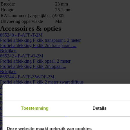
Breedte
23 mm
Hoogte
25.1 mm
RAL-nummer (vergelijkbaar)
9005
Uitvoering oppervlakte
Mat
Accessoires & opties
865248
- P-AFF-T-2M
Profiel afdekking F klik transparant, 2 meter
Profiel afdekking F klik 2m transparant ...
Bekijken
865242
- P-AFF-O-2M
Profiel afdekking F klik opaal, 2 meter
Profiel afdekking F klik 2m opaal ...
Bekijken
865244
- P-AFF-ZW-DF-2M
Profiel afdekking F klik 2 meter zwart diffuus
Zwarte profielen krijgen een strakke afwerking met behulp van deze
zwarte afdekking. Per stuk van 2 meter voor naadloos afdekken van 2
meter profielen, ...
Bekijken
Toestemming
Details
865239
- P-AFF-O-20M
Profiel afdekking F klik opaal, 20 meter rol
Profiel afdekking F klik 20m rol opaal ...
Bekijken
Deze website maakt gebruik van cookies
865254
- P-CLY-INX