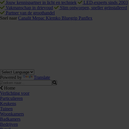
Jouw kennispartner in licht en techniek
LED-experts sinds 2003
Vakmanschap in drievoud
Slim ontworpen, sneller geïnstalleerd
Partner van de groothandel
Snel naar
Canalit
Mepac
Klemko
Bluegrip
Panflex
Powered by
Translate
Home
Verlichting voor
Particulieren
Keukens
Tuinen
Woonkamers
Badkamers
Bedrijven