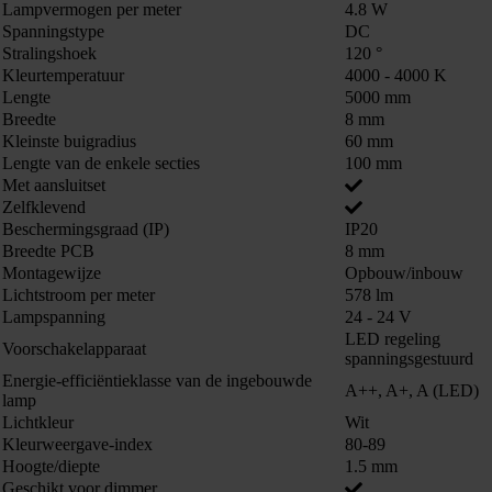
Lampvermogen per meter
4.8 W
Spanningstype
DC
Stralingshoek
120 °
Kleurtemperatuur
4000 - 4000 K
Lengte
5000 mm
Breedte
8 mm
Kleinste buigradius
60 mm
Lengte van de enkele secties
100 mm
Met aansluitset
Zelfklevend
Beschermingsgraad (IP)
IP20
Breedte PCB
8 mm
Montagewijze
Opbouw/inbouw
Lichtstroom per meter
578 lm
Lampspanning
24 - 24 V
LED regeling
Voorschakelapparaat
spanningsgestuurd
Energie-efficiëntieklasse van de ingebouwde
A++, A+, A (LED)
lamp
Lichtkleur
Wit
Kleurweergave-index
80-89
Hoogte/diepte
1.5 mm
Geschikt voor dimmer