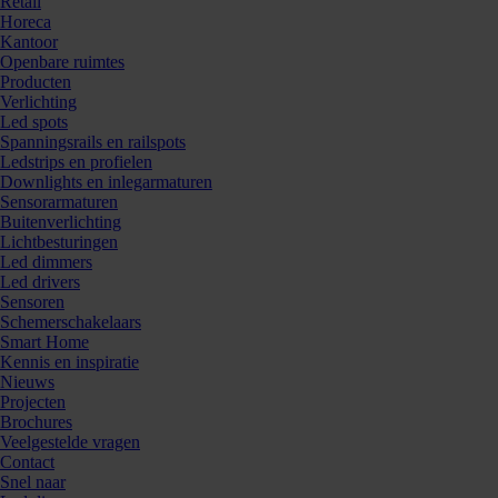
Retail
Horeca
Kantoor
Openbare ruimtes
Producten
Verlichting
Led spots
Spanningsrails en railspots
Ledstrips en profielen
Downlights en inlegarmaturen
Sensorarmaturen
Buitenverlichting
Lichtbesturingen
Led dimmers
Led drivers
Sensoren
Schemerschakelaars
Smart Home
Kennis en inspiratie
Nieuws
Projecten
Brochures
Veelgestelde vragen
Contact
Snel naar