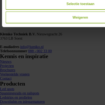
Selectie toestaan
Weigeren
Klemko Techniek B.V.
Nieuwegracht 26
3763 LB Soest
E-mailadres
info@lumiko.nl
Telefoonnummer
088 - 002 33 00
Kennis en inspiratie
Nieuws
Projecten
Brochures
Veelgestelde vragen
Contact
Producten
Led spots
Spanningsrails en railspots
Ledstrips en profielen
Downlights en inlegarmaturen