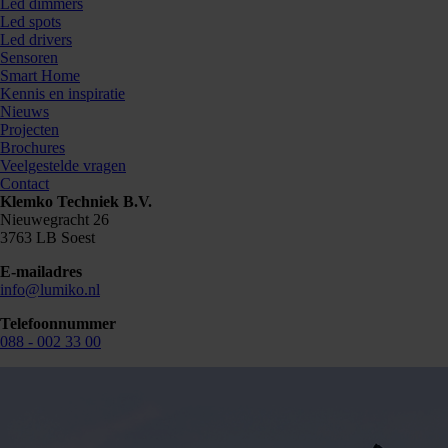
Led dimmers
Led spots
Led drivers
Sensoren
Smart Home
Kennis en inspiratie
Nieuws
Projecten
Brochures
Veelgestelde vragen
Contact
Klemko Techniek B.V.
Nieuwegracht 26
3763 LB Soest
E-mailadres
info@lumiko.nl
Telefoonnummer
088 - 002 33 00