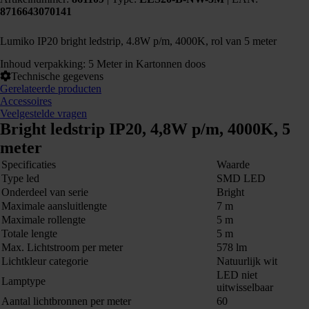
8716643070141
Lumiko IP20 bright ledstrip, 4.8W p/m, 4000K, rol van 5 meter
Inhoud verpakking: 5 Meter in Kartonnen doos
Technische gegevens
Gerelateerde producten
Accessoires
Veelgestelde vragen
Bright ledstrip IP20, 4,8W p/m, 4000K, 5
meter
Specificaties
Waarde
Type led
SMD LED
Onderdeel van serie
Bright
Maximale aansluitlengte
7 m
Maximale rollengte
5 m
Totale lengte
5 m
Max. Lichtstroom per meter
578 lm
Lichtkleur categorie
Natuurlijk wit
LED niet
Lamptype
uitwisselbaar
Aantal lichtbronnen per meter
60