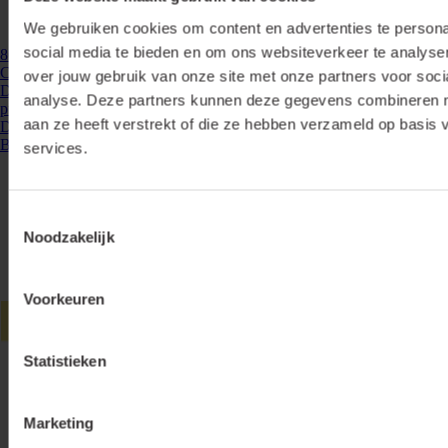
We gebruiken cookies om content en advertenties te persona
social media te bieden en om ons websiteverkeer te analyse
861662
- LLS-COB10W-EWW
COB ledstrip 2700K IP20, 24V, 1283lm/m, 5 meter
over jouw gebruik van onze site met onze partners voor soci
Deze COB ledstrip IP20 24V 2700K geeft egaal licht zonder storende
analyse. Deze partners kunnen deze gegevens combineren me
puntjes door 256 kleine ledchips per meter die dicht tegen elkaar zitten.
aan ze heeft verstrekt of die ze hebben verzameld op basis 
De strip geeft extra warm ...
Bekijken
services.
Toestemmingsselectie
Noodzakelijk
Voorkeuren
Statistieken
Marketing