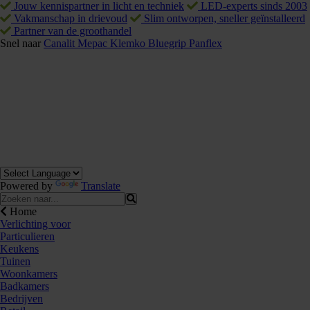
Jouw kennispartner in licht en techniek
LED-experts sinds 2003
Vakmanschap in drievoud
Slim ontworpen, sneller geïnstalleerd
Partner van de groothandel
Snel naar
Canalit
Mepac
Klemko
Bluegrip
Panflex
Powered by
Translate
Home
Verlichting voor
Particulieren
Keukens
Tuinen
Woonkamers
Badkamers
Bedrijven