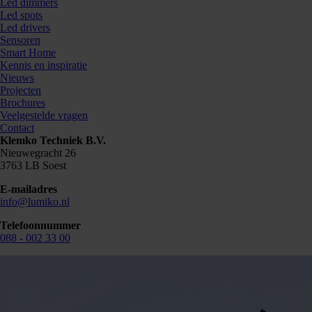
Led dimmers
Led spots
Led drivers
Sensoren
Smart Home
Kennis en inspiratie
Nieuws
Projecten
Brochures
Veelgestelde vragen
Contact
Klemko Techniek B.V.
Nieuwegracht 26
3763 LB Soest
E-mailadres
info@lumiko.nl
Telefoonnummer
088 - 002 33 00