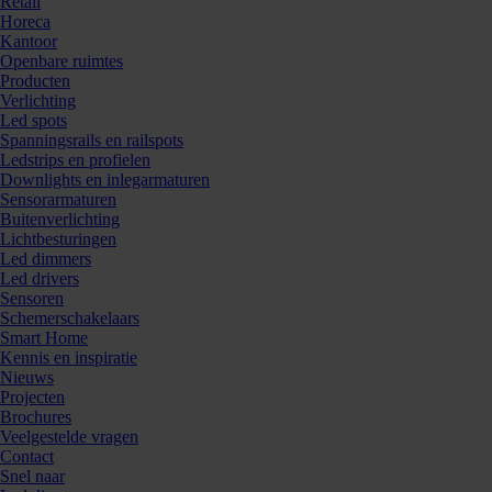
Retail
Horeca
Kantoor
Openbare ruimtes
Producten
Verlichting
Led spots
Spanningsrails en railspots
Ledstrips en profielen
Downlights en inlegarmaturen
Sensorarmaturen
Buitenverlichting
Lichtbesturingen
Led dimmers
Led drivers
Sensoren
Schemerschakelaars
Smart Home
Kennis en inspiratie
Nieuws
Projecten
Brochures
Veelgestelde vragen
Contact
Snel naar