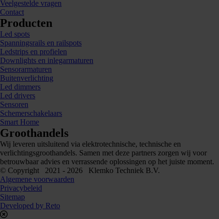
Veelgestelde vragen
Contact
Producten
Led spots
Spanningsrails en railspots
Ledstrips en profielen
Downlights en inlegarmaturen
Sensorarmaturen
Buitenverlichting
Led dimmers
Led drivers
Sensoren
Schemerschakelaars
Smart Home
Groothandels
Wij leveren uitsluitend via elektrotechnische, technische en
verlichtingsgroothandels. Samen met deze partners zorgen wij voor
betrouwbaar advies en verrassende oplossingen op het juiste moment.
© Copyright 2021 - 2026 Klemko Techniek B.V.
Algemene voorwaarden
Privacybeleid
Sitemap
Developed by Reto