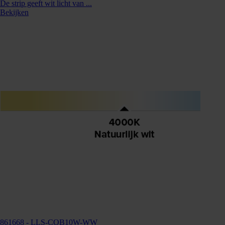
De strip geeft wit licht van ...
Bekijken
860820
Kunnen we je ergens mee helpen?
861668
- LLS-COB10W-WW