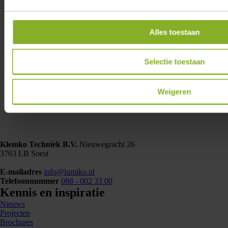
Alles toestaan
Selectie toestaan
Weigeren
Klemko Techniek B.V.
Nieuwegracht 26
3763 LB Soest
E-mailadres
info@lumiko.nl
Telefoonnummer
088 - 002 33 00
Kennis en inspiratie
Nieuws
Projecten
Brochures