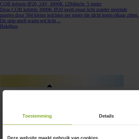
Neem dan contact op +31 88 002 33
COB ledstrip IP20, 24V, 3000K 1294lm/m, 5 meter
Deze COB ledstrip 3000K IP20 geeft egaal licht zonder storende
00 of info@lumiko.nl
puntjes door 504 kleine ledchips per meter die dicht tegen elkaar zitten.
De strip geeft warm wit licht ...
Bekijken
Toestemming
Details
Deze website maakt gebruik van cookies