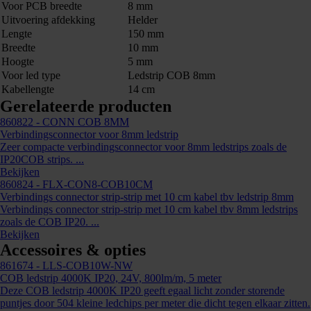
Voor PCB breedte
8 mm
Uitvoering afdekking
Helder
Lengte
150 mm
Breedte
10 mm
Hoogte
5 mm
Voor led type
Ledstrip COB 8mm
Kabellengte
14 cm
Gerelateerde producten
860822
- CONN COB 8MM
Verbindingsconnector voor 8mm ledstrip
Zeer compacte verbindingsconnector voor 8mm ledstrips zoals de
IP20COB strips. ...
Bekijken
860824
- FLX-CON8-COB10CM
Verbindings connector strip-strip met 10 cm kabel tbv ledstrip 8mm
Verbindings connector strip-strip met 10 cm kabel tbv 8mm ledstrips
zoals de COB IP20. ...
Bekijken
Accessoires & opties
861674
- LLS-COB10W-NW
COB ledstrip 4000K IP20, 24V, 800lm/m, 5 meter
Deze COB ledstrip 4000K IP20 geeft egaal licht zonder storende
puntjes door 504 kleine ledchips per meter die dicht tegen elkaar zitten.