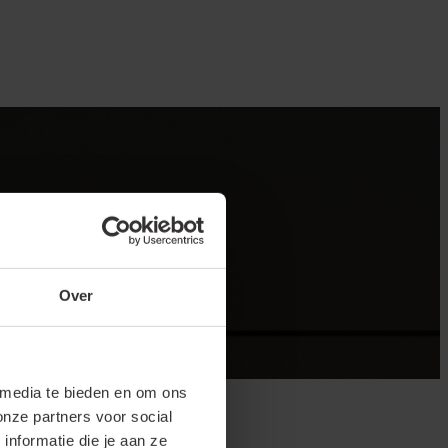
Over
 media te bieden en om ons
onze partners voor social
nformatie die je aan ze