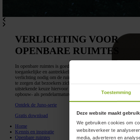
VERLICHTING VOOR
OPENBARE RUIMTES
In openbare ruimtes is goede verlichting essentieel om een veili
toegankelijke en aantrekkelijke omgeving te creëren. Vaak is eg
verlichting nodig om de ruimte gelijkmatig te verlichten en erv
te zorgen dat bezoekers zich gemakkelijk kunnen oriënteren. E
uitstekende keuze hiervoor is de Juno-serie, die zowel inbouw-,
Toestemming
opbouw- als pendelarmaturen omvat.
Ontdek de Juno-serie
Deze website maakt gebruik
Gratis download
We gebruiken cookies om cont
Home
websiteverkeer te analyseren
Kennis en inspiratie
Openbare ruimtes
media, adverteren en analys