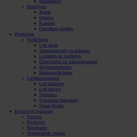
Badkamers
Bedrijven
Retail
Horeca
Kantoor
Openbare ruimtes
Producten
Verlichting
Led spots
Spanningsrails en railspots
Ledstrips en profielen
Downlights en inlegarmaturen
Sensorarmaturen
Buitenverlichting
Lichtbesturingen
Led dimmers
Led drivers
Sensoren
Schemerschakelaars
Smart Home
Kennis en inspiratie
Nieuws
Projecten
Brochures
Veelgestelde vragen