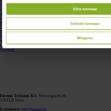
891212
Het Lumiko afdekraam duo inclusief knoppen is speciaal ontworpen
Alles toestaan
voor de Lumiko duo-dimmer en Zigbee duo-dimmer. Dit afdekraam is
volledig compatibel met de Jung ...
Bekijken
891210
- DUO-AFD-PEHA-W
Selectie toestaan
Lumiko afdekking voor de duo led dimmer Peha RAL9010 wit |
891210
Het Lumiko afdekraam duo inclusief knoppen is speciaal ontworpen
Weigeren
voor gebruik met de Lumiko duo-dimmer en Zigbee duo-dimmer. Dit
afdekraam is volledig compatibel ...
Bekijken
Klemko Techniek B.V.
Nieuwegracht 26
3763 LB Soest
E-mailadres
info@lumiko.nl