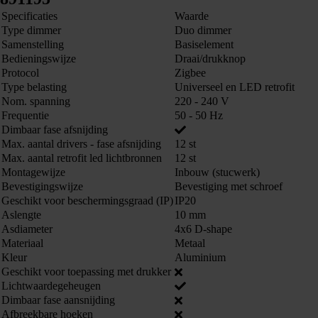
Specificaties
Waarde
Type dimmer
Duo dimmer
Samenstelling
Basiselement
Bedieningswijze
Draai/drukknop
Protocol
Zigbee
Type belasting
Universeel en LED retrofit
Nom. spanning
220 - 240 V
Frequentie
50 - 50 Hz
Dimbaar fase afsnijding
Max. aantal drivers - fase afsnijding
12 st
Max. aantal retrofit led lichtbronnen
12 st
Montagewijze
Inbouw (stucwerk)
Bevestigingswijze
Bevestiging met schroef
Geschikt voor beschermingsgraad (IP)
IP20
Aslengte
10 mm
Asdiameter
4x6 D-shape
Materiaal
Metaal
Kleur
Aluminium
Geschikt voor toepassing met drukker
Lichtwaardegeheugen
Dimbaar fase aansnijding
Afbreekbare hoeken