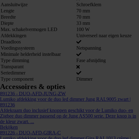
Aansluitwijze
Schroefklem
Lengte
70 mm
Breedte
70 mm
Diepte
33 mm
Max. schakelvermogen LED
100 W
891195
Afdekkingen
Universeel naar eigen keuze
Draadloos
Voedingssysteem
Netspanning
Minimale helderheid instelbaar
Type dimming
Fase afsnijding
Transparant
Seriedimmer
Type component
Dimmer
Accessoires & opties
891236
- DUO-AFD-JUNG-ZW
Lumiko afdekking voor de duo led dimmer Jung RAL9005 zwart |
891236
Afdekraam duo inclusief knoppen geschikt voor de Lumiko duo- en
Zigbee duo dimmer passend op de Jung AS500 serie. Deze knop is in
de kleur zwart. ...
Kunnen we je ergens mee helpen?
Bekijken
891226
- DUO-AFD-GIRA-C
Neem dan contact op +31 88 002 33
Lumiko afdekking voor de duo led dimmer Gira RAL1013 crème |