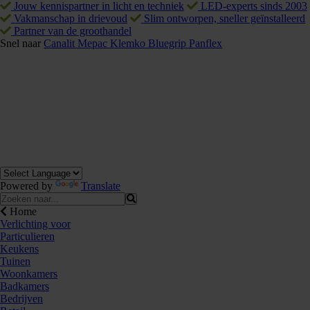
Jouw kennispartner in licht en techniek
LED-experts sinds 2003
Vakmanschap in drievoud
Slim ontworpen, sneller geïnstalleerd
Partner van de groothandel
Snel naar
Canalit
Mepac
Klemko
Bluegrip
Panflex
Powered by
Translate
Home
Verlichting voor
Particulieren
Keukens
Tuinen
Woonkamers
Badkamers
Bedrijven