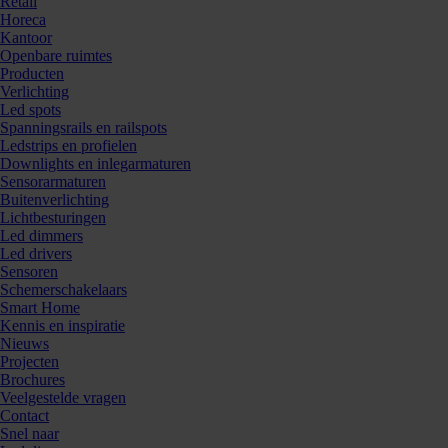
Retail
Horeca
Kantoor
Openbare ruimtes
Producten
Verlichting
Led spots
Spanningsrails en railspots
Ledstrips en profielen
Downlights en inlegarmaturen
Sensorarmaturen
Buitenverlichting
Lichtbesturingen
Led dimmers
Led drivers
Sensoren
Schemerschakelaars
Smart Home
Kennis en inspiratie
Nieuws
Projecten
Brochures
Veelgestelde vragen
Contact
Snel naar