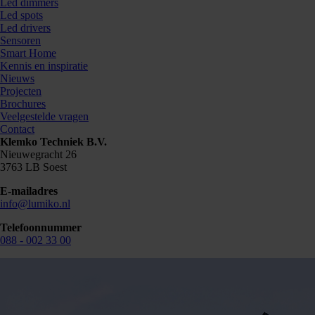
Led dimmers
Led spots
Led drivers
Sensoren
Smart Home
Kennis en inspiratie
Nieuws
Projecten
Brochures
Veelgestelde vragen
Contact
Klemko Techniek B.V.
Nieuwegracht 26
3763 LB Soest
E-mailadres
info@lumiko.nl
Telefoonnummer
088 - 002 33 00