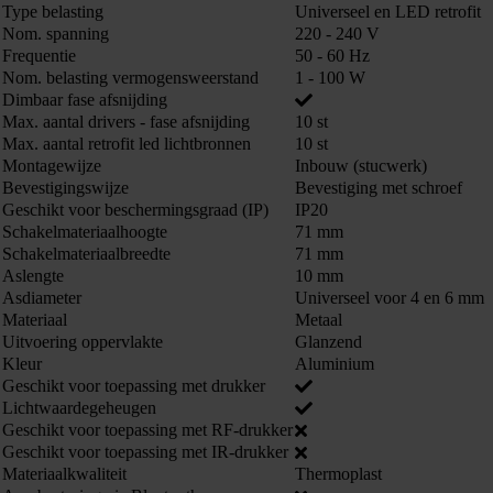
Type belasting
Universeel en LED retrofit
Nom. spanning
220 - 240 V
Frequentie
50 - 60 Hz
Nom. belasting vermogensweerstand
1 - 100 W
Dimbaar fase afsnijding
Max. aantal drivers - fase afsnijding
10 st
Max. aantal retrofit led lichtbronnen
10 st
Montagewijze
Inbouw (stucwerk)
Bevestigingswijze
Bevestiging met schroef
Geschikt voor beschermingsgraad (IP)
IP20
Schakelmateriaalhoogte
71 mm
Schakelmateriaalbreedte
71 mm
Aslengte
10 mm
Asdiameter
Universeel voor 4 en 6 mm
Materiaal
Metaal
Uitvoering oppervlakte
Glanzend
Kleur
Aluminium
Geschikt voor toepassing met drukker
Lichtwaardegeheugen
Geschikt voor toepassing met RF-drukker
Geschikt voor toepassing met IR-drukker
Materiaalkwaliteit
Thermoplast