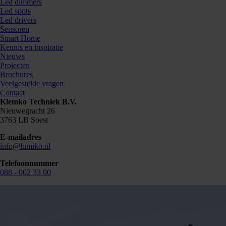
Led dimmers
Led spots
Led drivers
Sensoren
Smart Home
Kennis en inspiratie
Nieuws
Projecten
Brochures
Veelgestelde vragen
Contact
Klemko Techniek B.V.
Nieuwegracht 26
3763 LB Soest
E-mailadres
info@lumiko.nl
Telefoonnummer
088 - 002 33 00