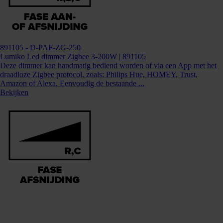
891105
- D-PAF-ZG-250
Lumiko Led dimmer Zigbee 3-200W | 891105
Deze dimmer kan handmatig bediend worden of via een App met het
draadloze Zigbee protocol, zoals: Philips Hue, HOMEY, Trust,
Amazon of Alexa. Eenvoudig de bestaande ...
Bekijken