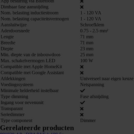
App besturing via Bluetooth
Dimbaar fase aansnijding
Nom. belasting inductiestroom
1 - 120 VA
Nom. belasting capaciteitsvermogen
1 - 120 VA
Aansluitwijze
Schroefklem
Aderdoorsnede
0.75 - 2.5 mm²
Lengte
71 mm
Breedte
71 mm
Diepte
23 mm
Min. diepte van de inbouwdoos
25 mm
Max. schakelvermogen LED
100 W
Compatible met Apple HomeKit
Compatible met Google Assistant
Afdekkingen
Universeel naar eigen keuze
Voedingssysteem
Netspanning
Minimale helderheid instelbaar
Type dimming
Fase afsnijding
Ingang voor nevenunit
Transparant
Seriedimmer
Type component
Dimmer
Gerelateerde producten