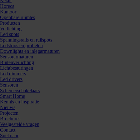
Retail
Horeca
Kantoor
Openbare ruimtes
Producten
Verlichting
Led spots
Spanningsrails en railspots
Ledstrips en profielen
Downlights en inlegarmaturen
Sensorarmaturen
Buitenverlichting
Lichtbesturingen
Led dimmers
Led drivers
Sensoren
Schemerschakelaars
Smart Home
Kennis en inspiratie
Nieuws
Projecten
Brochures
Veelgestelde vragen
Contact
Snel naar