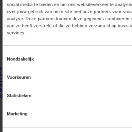
social media te bieden en om ons websiteverkeer te analyse
over jouw gebruik van onze site met onze partners voor soci
analyse. Deze partners kunnen deze gegevens combineren me
aan ze heeft verstrekt of die ze hebben verzameld op basis 
services.
Toestemmingsselectie
Noodzakelijk
890300
- BIKKEL LED 200
Lumiko Pulsdimmer inbouw Bikkel G3 200W LED | 890300
Voorkeuren
***VERNIEUWD MODEL ***De Bikkel G3 is een intelligente, zeer
compacte LED inbouwdimmer met uitgebreide bedieningsopties. Door
het compacte formaat kan hij ...
Bekijken
Statistieken
Marketing