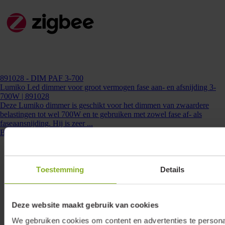
Kunnen we je ergens mee helpen?
Neem dan contact op +31 88 002 33
00 of info@lumiko.nl
891028
- DIM PAF 3-700
Lumiko Led dimmer voor groot vermogen fase aan- en afsnijding 3-
700W | 891028
Deze Lumiko dimmer is geschikt voor het dimmen van zwaardere
belastingen tot wel 700W en te gebruiken met zowel fase af- als
faseaansnijding. Hij is zeer ...
Bekijken
Toestemming
Details
Deze website maakt gebruik van cookies
We gebruiken cookies om content en advertenties te persona