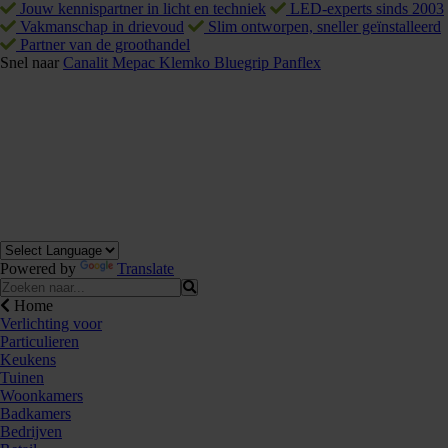
Jouw kennispartner in licht en techniek
LED-experts sinds 2003
Vakmanschap in drievoud
Slim ontworpen, sneller geïnstalleerd
Partner van de groothandel
Snel naar
Canalit
Mepac
Klemko
Bluegrip
Panflex
Powered by
Translate
Home
Verlichting voor
Particulieren
Keukens
Tuinen
Woonkamers
Badkamers
Bedrijven