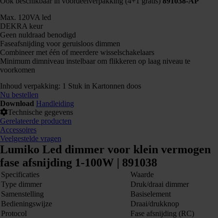
Ook beschikbaar in voordeelverpakking (4+1 gratis)
891038-AP
Max. 120VA led
DEKRA keur
Geen nuldraad benodigd
Faseafsnijding voor geruisloos dimmen
Combineer met één of meerdere wisselschakelaars
Minimum dimniveau instelbaar om flikkeren op laag niveau te
voorkomen
Inhoud verpakking: 1 Stuk in Kartonnen doos
Nu bestellen
Download
Handleiding
Technische gegevens
Gerelateerde producten
Accessoires
Veelgestelde vragen
Lumiko Led dimmer voor klein vermogen
fase afsnijding 1-100W | 891038
Specificaties
Waarde
Type dimmer
Druk/draai dimmer
Samenstelling
Basiselement
Bedieningswijze
Draai/drukknop
Protocol
Fase afsnijding (RC)