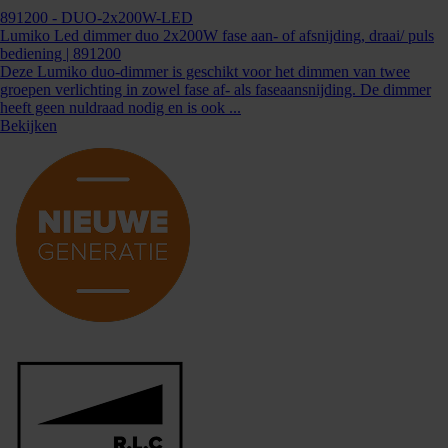
891200
- DUO-2x200W-LED
Lumiko Led dimmer duo 2x200W fase aan- of afsnijding, draai/ puls
bediening | 891200
Deze Lumiko duo-dimmer is geschikt voor het dimmen van twee
groepen verlichting in zowel fase af- als faseaansnijding. De dimmer
heeft geen nuldraad nodig en is ook ...
Bekijken
891038