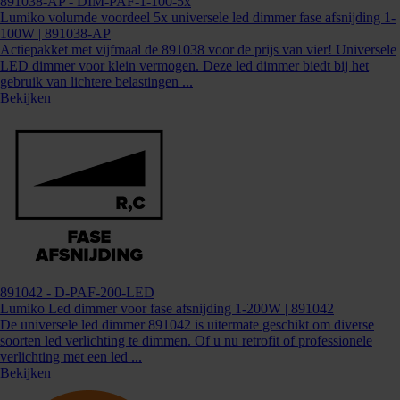
891038-AP
- DIM-PAF-1-100-5x
Lumiko volumde voordeel 5x universele led dimmer fase afsnijding 1-
100W | 891038-AP
Actiepakket met vijfmaal de 891038 voor de prijs van vier! Universele
LED dimmer voor klein vermogen. Deze led dimmer biedt bij het
gebruik van lichtere belastingen ...
Bekijken
891042
- D-PAF-200-LED
Lumiko Led dimmer voor fase afsnijding 1-200W | 891042
De universele led dimmer 891042 is uitermate geschikt om diverse
soorten led verlichting te dimmen. Of u nu retrofit of professionele
verlichting met een led ...
Bekijken