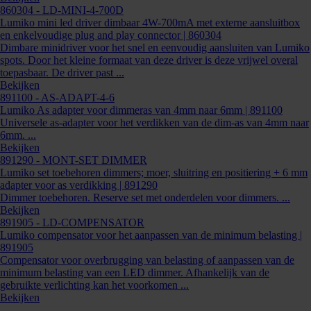
860304
- LD-MINI-4-700D
Lumiko mini led driver dimbaar 4W-700mA met externe aansluitbox
en enkelvoudige plug and play connector | 860304
Dimbare minidriver voor het snel en eenvoudig aansluiten van Lumiko
spots. Door het kleine formaat van deze driver is deze vrijwel overal
toepasbaar. De driver past ...
Bekijken
891100
- AS-ADAPT-4-6
Lumiko As adapter voor dimmeras van 4mm naar 6mm | 891100
Universele as-adapter voor het verdikken van de dim-as van 4mm naar
6mm. ...
Bekijken
891290
- MONT-SET DIMMER
Lumiko set toebehoren dimmers; moer, sluitring en positiering + 6 mm
adapter voor as verdikking | 891290
Dimmer toebehoren. Reserve set met onderdelen voor dimmers. ...
Bekijken
891905
- LD-COMPENSATOR
Lumiko compensator voor het aanpassen van de minimum belasting |
891905
Compensator voor overbrugging van belasting of aanpassen van de
minimum belasting van een LED dimmer. Afhankelijk van de
gebruikte verlichting kan het voorkomen ...
Bekijken