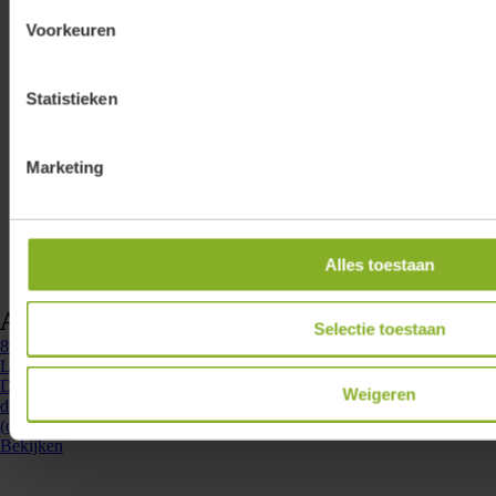
Voorkeuren
Statistieken
Marketing
Alles toestaan
Accessoires & opties
Selectie toestaan
891005
- D-UNI-DALI-MAST
Lumiko DALI master led dimmer 230V | 891005
Deze Lumiko DALI master dimmer is geschikt voor het schakelen en
Weigeren
dimmen van DALI-verlichting. Dat betekent dat onze 230V druk
(draai) LED dimmer gelijktijdig tot 50 ...
Bekijken