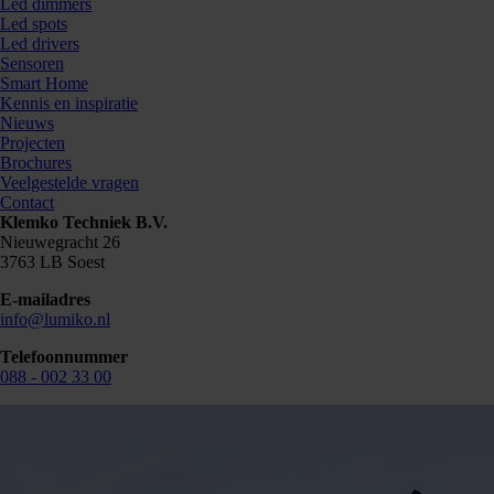
Led dimmers
Led spots
Led drivers
Sensoren
Smart Home
Kennis en inspiratie
Nieuws
Projecten
Brochures
Veelgestelde vragen
Contact
Klemko Techniek B.V.
Nieuwegracht 26
3763 LB Soest
E-mailadres
info@lumiko.nl
Telefoonnummer
088 - 002 33 00