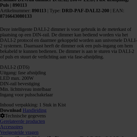
Puls | 890113
Artikelnummer:
890113
|
Type:
DRD-PAF-DALI2-200
| EAN:
8716643080133
Deze intelligente DALI-2 dimmer is voor gebruik in de meterkast of
plaatsing op een DIN-rail. De dimmer kan bediend worden via het
DALI-2 protocol en daarmee gekoppeld worden aan universele DALI-
2 systemen. Daarnaast heeft de dimmer ook een puls-ingang om hem
bekabeld te kunnen bedienen. De dimmer is aan te sturen via DALI-2
of puls en stuurt de verlichting aan via fase-afsnijding.
DALI-2 (DT6)
Uitgang: fase afsnijding
LED max. 200W
DIN-rail bevestiging
Min. lichtniveau instelbaar
Ingang voor pulsschakelaar
Inhoud verpakking: 1 Stuk in Kist
Download
Handleiding
Technische gegevens
Gerelateerde producten
Accessoires
Veelgestelde vragen