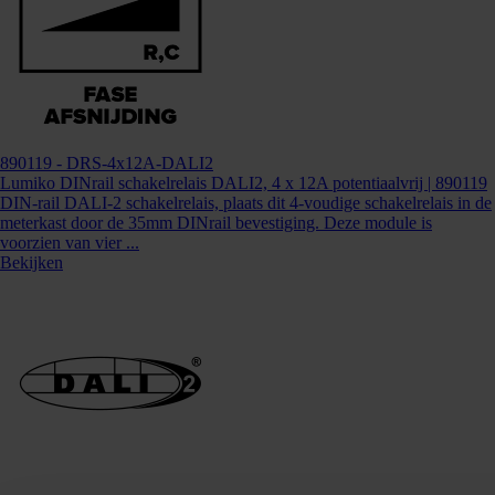
890119
- DRS-4x12A-DALI2
Lumiko DINrail schakelrelais DALI2, 4 x 12A potentiaalvrij | 890119
DIN-rail DALI-2 schakelrelais, plaats dit 4-voudige schakelrelais in de
meterkast door de 35mm DINrail bevestiging. Deze module is
voorzien van vier ...
Bekijken