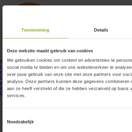
Toestemming
Details
Deze website maakt gebruik van cookies
We gebruiken cookies om content en advertenties te persona
890115
- DRD-PAF-ZG-200
Lumiko DINrail dimmer Zigbee, 200W LED, Fase afsnijding, Puls/
social media te bieden en om ons websiteverkeer te analyse
draadloos | 890115
over jouw gebruik van onze site met onze partners voor soci
Deze intelligente Zigbee dimmer is voor gebruik in de meterkast of
analyse. Deze partners kunnen deze gegevens combineren me
plaatsing op een DIN-rail. De dimmer kan bediend worden via het
zigbee protocol en daarmee ...
aan ze heeft verstrekt of die ze hebben verzameld op basis 
Bekijken
services.
Toestemmingsselectie
Noodzakelijk