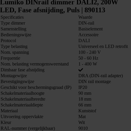
Lumiko DINrail dimmer DALI2, 200W
LED, Fase afsnijding, Puls | 890113
Specificaties
Waarde
Type dimmer
DIN-rail
Samenstelling
Basiselement
Bedieningswijze
Accessoire
Protocol
DALI
Type belasting
Universeel en LED retrofit
Nom. spanning
100 - 240 V
Frequentie
50 - 60 Hz
Nom. belasting vermogensweerstand
1 - 400 W
Dimbaar fase afsnijding
Montagewijze
DRA (DIN-rail adapter)
Bevestigingswijze
DIN rail montage
Geschikt voor beschermingsgraad (IP)
IP20
Schakelmateriaalhoogte
90 mm
Schakelmateriaalbreedte
18 mm
Schakelmateriaaldiepte
66 mm
Materiaal
Kunststof
Uitvoering oppervlakte
Mat
Kleur
Wit
RAL-nummer (vergelijkbaar)
9010