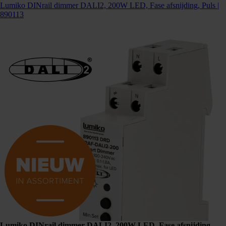
Lumiko DINrail dimmer DALI2, 200W LED, Fase afsnijding, Puls |
890113
Lumiko DINrail dimmer DALI2, 200W LED, Fase afsnijding,