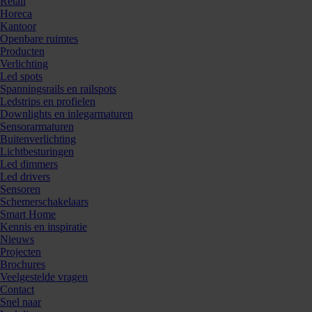
Retail
Horeca
Kantoor
Openbare ruimtes
Producten
Verlichting
Led spots
Spanningsrails en railspots
Ledstrips en profielen
Downlights en inlegarmaturen
Sensorarmaturen
Buitenverlichting
Lichtbesturingen
Led dimmers
Led drivers
Sensoren
Schemerschakelaars
Smart Home
Kennis en inspiratie
Nieuws
Projecten
Brochures
Veelgestelde vragen
Contact
Snel naar