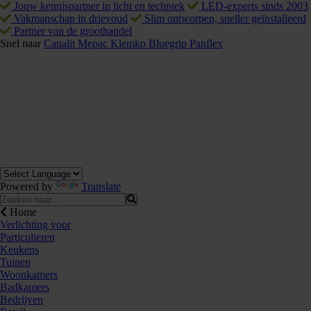
Jouw kennispartner in licht en techniek
LED-experts sinds 2003
Vakmanschap in drievoud
Slim ontworpen, sneller geïnstalleerd
Partner van de groothandel
Snel naar
Canalit
Mepac
Klemko
Bluegrip
Panflex
Powered by
Translate
Home
Verlichting voor
Particulieren
Keukens
Tuinen
Woonkamers
Badkamers
Bedrijven