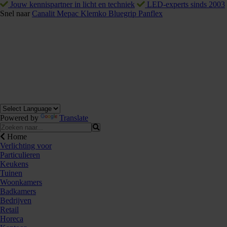
Jouw kennispartner in licht en techniek
LED-experts sinds 2003
Snel naar
Canalit
Mepac
Klemko
Bluegrip
Panflex
Powered by
Translate
Home
Verlichting voor
Particulieren
Keukens
Tuinen
Woonkamers
Badkamers
876842
Bedrijven
Retail
Horeca