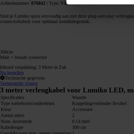
Artikelnummer:
876842
|
Type:
VLGKAB-3M
| EAN:
87166430445
Sluit je Lumiko spots eenvoudig aan met deze plug-and-play verlengkabe
connectorkabels voor optimaal installatiegemak.
300cm
Male + female connector
Inhoud verpakking: 3 Meter in Zak
Nu bestellen
Technische gegevens
Veelgestelde vragen
3 meter verlengkabel voor Lumiko LED, ma
Specificaties
Waarde
Type toebehoren/onderdelen
Koppeling/verbinder flexibel
Kleur
Accessoire
Aantal aders
2
Nom. doorsnede
0.14 mm²
Kabellengte
300 cm
Geschikt voor max. aantal connectors
1