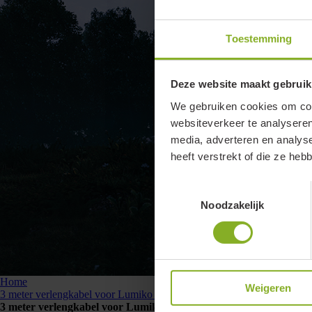
Toestemming
Deze website maakt gebruik
We gebruiken cookies om cont
websiteverkeer te analyseren
media, adverteren en analys
heeft verstrekt of die ze he
Toestemmingsselectie
Noodzakelijk
Home
Weigeren
3 meter verlengkabel voor Lumiko LED, male - female
3 meter verlengkabel voor Lumiko LED, male - female