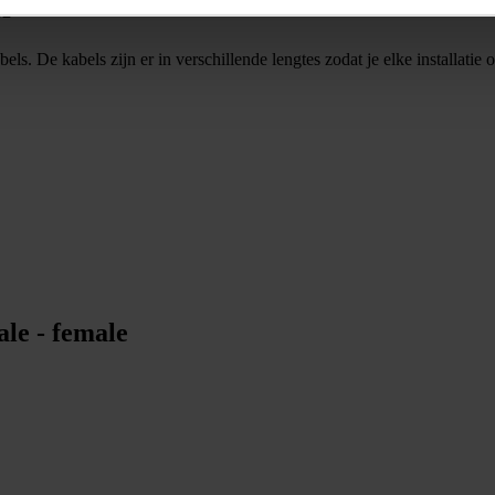
62
ls. De kabels zijn er in verschillende lengtes zodat je elke installati
le - female