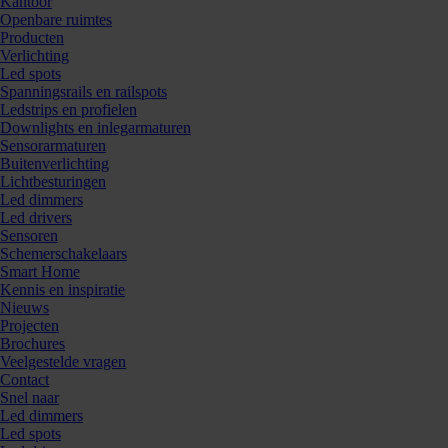
Kantoor
Openbare ruimtes
Producten
Verlichting
Led spots
Spanningsrails en railspots
Ledstrips en profielen
Downlights en inlegarmaturen
Sensorarmaturen
Buitenverlichting
Lichtbesturingen
Led dimmers
Led drivers
Sensoren
Schemerschakelaars
Bestellen
Smart Home
Kennis en inspiratie
Nieuws
Projecten
Brochures
Kunnen we je ergens mee helpen? Neem dan contac
Veelgestelde vragen
Contact
Snel naar
Led dimmers
Led spots