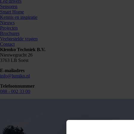
Led drivers
Sensoren
Smart Home
Kennis en inspiratie
Nieuws
Projecten
Brochures
Veelgestelde vragen
Contact
Klemko Techniek B.V.
Nieuwegracht 26
3763 LB Soest
E-mailadres
info@lumiko.nl
Telefoonnummer
088 - 002 33 00