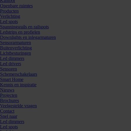
Kantoor
Openbare ruimtes
Producten
Verlichting
Led spots
Spanningsrails en railspots
Ledstrips en profielen
Downlights en inlegarmaturen
Sensorarmaturen
Buitenverlichting
Lichtbesturingen
Led dimmers
Led drivers
Sensoren
Schemerschakelaars
Smart Home
Kennis en inspiratie
Nieuws
Projecten
Brochures
Veelgestelde vragen
Contact
Snel naar
Led dimmers
Led spots