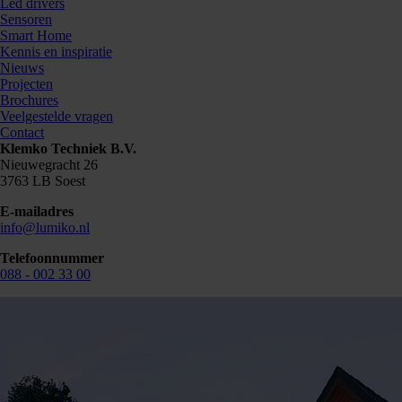
Led drivers
Sensoren
Smart Home
Kennis en inspiratie
Nieuws
Projecten
Brochures
Veelgestelde vragen
Contact
Klemko Techniek B.V.
876724
Nieuwegracht 26
3763 LB Soest
E-mailadres
info@lumiko.nl
Telefoonnummer
088 - 002 33 00