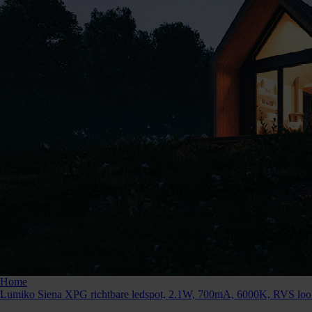
Bestellen
Kunnen we je ergens mee helpen? Neem dan contac
Home
Lumiko Siena XPG richtbare ledspot, 2.1W, 700mA, 6000K, RVS loo