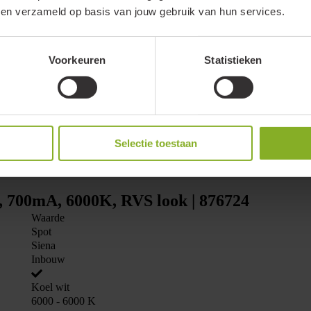
wordt. Met een inbouwdiepte van maar 27mm is er in vrijwel elk plafo
bben verzameld op basis van jouw gebruik van hun services.
 Dat kan ook de Siena is ook beschikbaar in volledig RVS316 uitvoerin
04).
Voorkeuren
Statistieken
Selectie toestaan
, 700mA, 6000K, RVS look | 876724
Waarde
Spot
Siena
Inbouw
Koel wit
6000 - 6000 K