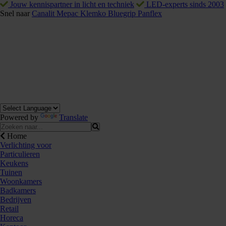
Jouw kennispartner in licht en techniek
LED-experts sinds 2003
Snel naar
Canalit
Mepac
Klemko
Bluegrip
Panflex
Powered by
Translate
Home
Verlichting voor
Particulieren
Keukens
Tuinen
Woonkamers
Badkamers
Bedrijven
Retail
Horeca