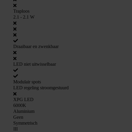
Traploos
2.1 - 2.1 W
Draaibaar en zwenkbaar
LED niet uitwisselbaar
Modulair spots
LED regeling stroomgestuurd
XPG LED
6000K
Aluminium
Geen
Symmetrisch
III