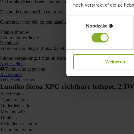
De Lumiko Siena is een spot welke mooi vlak in het plafond verwerkt 
heeft verstrekt of die ze he
De spot is uitgevoerd in een mooie RVS look, wil je liever echt RVS?
Toestemmingsselectie
Combineer voor één op één installatie met de Lumiko minidriver (8603
Noodzakelijk
Vlakke inbouw
27mm inbouwdiepte
Richtbaar
Voorzien van plug-and-play kabel voor eenvoudig aansluiten
Inhoud verpakking: 1 Stuk in Kartonnen doos
Weigeren
Nu bestellen
Technische gegevens
Accessoires
Veelgestelde vragen
Lumiko Siena XPG richtbare ledspot, 2.1W
Specificaties
Type armatuur
Onderdeel serie
Montagewijze
Dimbaar
Lichtkleur categorie
Kleurtemperatuur