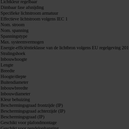
Lichtkleur regelbaar
Dimbaar fase afsnijding
Specifieke lichtstroom armatuur
Effectieve lichtstroom volgens IEC 1
Nom. stroom
Nom. spanning
Spanningstype
Max. systeemvermogen
Energie-efficiëntieklasse van de lichtbron volgens EU regelgeving 20
Stralingshoek
Inbouwhoogte
Lengte
Breedte
Hoogte/diepte
Buitendiameter
Inbouwbreedte
Inbouwdiameter
Kleur behuizing
Beschermingsgraad frontzijde (IP)
Beschermingsgraad achterzijde (IP)
Beschermingsgraad (IP)
Geschikt voor plafondmontage
Geschikt voor pendelophanging