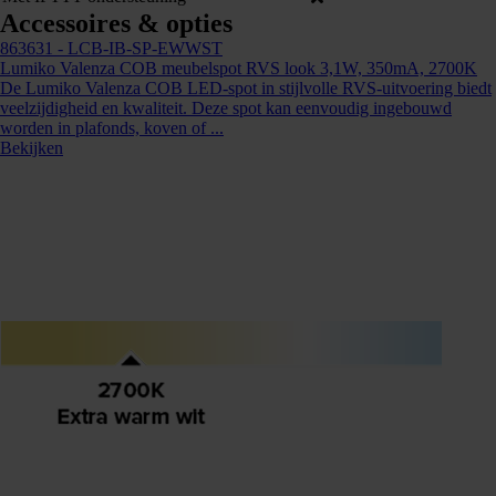
Accessoires & opties
863631
- LCB-IB-SP-EWWST
Lumiko Valenza COB meubelspot RVS look 3,1W, 350mA, 2700K
De Lumiko Valenza COB LED-spot in stijlvolle RVS-uitvoering biedt
veelzijdigheid en kwaliteit. Deze spot kan eenvoudig ingebouwd
worden in plafonds, koven of ...
Bekijken
876693