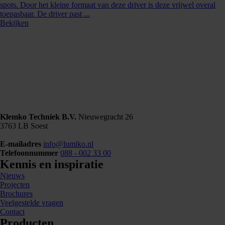
spots. Door het kleine formaat van deze driver is deze vrijwel overal
toepasbaar. De driver past ...
Bekijken
Klemko Techniek B.V.
Nieuwegracht 26
3763 LB Soest
E-mailadres
info@lumiko.nl
Telefoonnummer
088 - 002 33 00
Kennis en inspiratie
Nieuws
Projecten
Brochures
Veelgestelde vragen
Contact
Producten