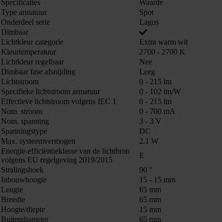
Specificaties
Waarde
Type armatuur
Spot
Onderdeel serie
Lagos
Dimbaar
Lichtkleur categorie
Extra warm wit
Kleurtemperatuur
2700 - 2700 K
Lichtkleur regelbaar
Nee
Dimbaar fase afsnijding
Leeg
Lichtstroom
0 - 215 lm
Specifieke lichtstroom armatuur
0 - 102 lm/W
Effectieve lichtstroom volgens IEC 1
0 - 215 lm
Nom. stroom
0 - 700 mA
Nom. spanning
3 - 3 V
Spanningstype
DC
Max. systeemvermogen
2.1 W
Energie-efficiëntieklasse van de lichtbron
E
volgens EU regelgeving 2019/2015
Stralingshoek
90 °
Inbouwhoogte
15 - 15 mm
Lengte
65 mm
Breedte
65 mm
Hoogte/diepte
15 mm
Buitendiameter
65 mm