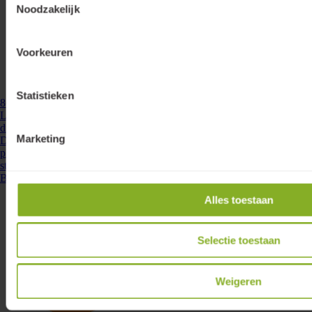
Noodzakelijk
Voorkeuren
Statistieken
860088
- LA-DRV-25W700PD
Lumiko led driver IP20 constante stroom 700mA 14.7-25.2W, 21-36V,
dimbaar | 860088
Marketing
Deze Lumiko LED driver is speciaal ontwikkeld voor het eenvoudig,
plug and play, aansluiten van Lumiko LEDmodules. Door de dubbele
steekcontacten is parallelle ...
Bekijken
Alles toestaan
Selectie toestaan
Weigeren