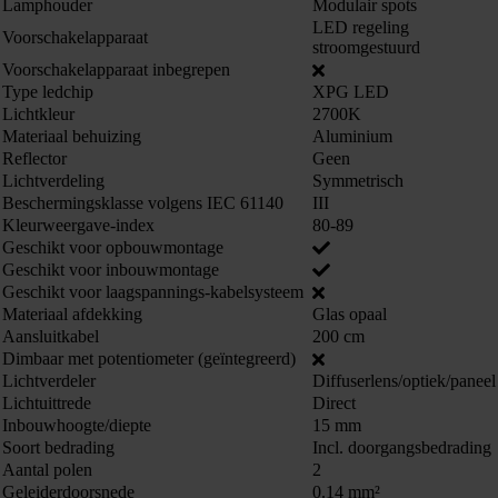
Lamphouder
Modulair spots
LED regeling
Voorschakelapparaat
stroomgestuurd
Voorschakelapparaat inbegrepen
Type ledchip
XPG LED
Lichtkleur
2700K
Materiaal behuizing
Aluminium
Reflector
Geen
Lichtverdeling
Symmetrisch
Beschermingsklasse volgens IEC 61140
III
Kleurweergave-index
80-89
Geschikt voor opbouwmontage
Geschikt voor inbouwmontage
Geschikt voor laagspannings-kabelsysteem
Materiaal afdekking
Glas opaal
Aansluitkabel
200 cm
Dimbaar met potentiometer (geïntegreerd)
Lichtverdeler
Diffuserlens/optiek/paneel
Lichtuittrede
Direct
Inbouwhoogte/diepte
15 mm
Soort bedrading
Incl. doorgangsbedrading
Aantal polen
2
Geleiderdoorsnede
0.14 mm²