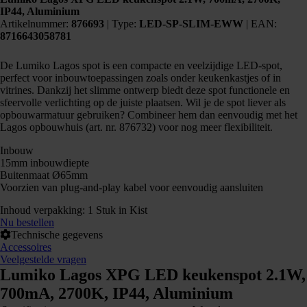
IP44, Aluminium
Artikelnummer:
876693
|
Type:
LED-SP-SLIM-EWW
| EAN:
8716643058781
De Lumiko Lagos spot is een compacte en veelzijdige LED-spot,
perfect voor inbouwtoepassingen zoals onder keukenkastjes of in
vitrines. Dankzij het slimme ontwerp biedt deze spot functionele en
sfeervolle verlichting op de juiste plaatsen. Wil je de spot liever als
opbouwarmatuur gebruiken? Combineer hem dan eenvoudig met het
Lagos opbouwhuis (art. nr. 876732) voor nog meer flexibiliteit.
Inbouw
15mm inbouwdiepte
Buitenmaat Ø65mm
Voorzien van plug-and-play kabel voor eenvoudig aansluiten
Inhoud verpakking: 1 Stuk in Kist
Nu bestellen
Technische gegevens
Accessoires
Veelgestelde vragen
Lumiko Lagos XPG LED keukenspot 2.1W,
700mA, 2700K, IP44, Aluminium