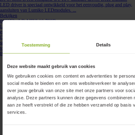
LED driver is speciaal ontwikkeld voor het eenvoudig, plug and play,
aansluiten van Lumiko LEDmodules. ...
Bekijken
860052
- LD-MINI-10-700D
Lumiko mini led driver dimbaar 10W-350mA met externe aansluitbox
en dubbelvoudige plug and play connectorbox | 860052
Dimbare minidriver voor het snel en eenvoudig aansluiten van Lumiko
spots. Door het kleine formaat van deze driver is deze vrijwel overal
Toestemming
Details
toepasbaar. De driver past ...
Bekijken
Deze website maakt gebruik van cookies
We gebruiken cookies om content en advertenties te persona
social media te bieden en om ons websiteverkeer te analyse
over jouw gebruik van onze site met onze partners voor soci
analyse. Deze partners kunnen deze gegevens combineren me
aan ze heeft verstrekt of die ze hebben verzameld op basis 
services.
Toestemmingsselectie