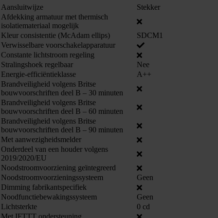
Aansluitwijze
Stekker
Afdekking armatuur met thermisch
isolatiemateriaal mogelijk
Kleur consistentie (McAdam ellips)
SDCM1
Verwisselbare voorschakelapparatuur
Constante lichtstroom regeling
Stralingshoek regelbaar
Nee
Energie-efficiëntieklasse
A++
Brandveiligheid volgens Britse
bouwvoorschriften deel B – 30 minuten
Brandveiligheid volgens Britse
bouwvoorschriften deel B – 60 minuten
Brandveiligheid volgens Britse
bouwvoorschriften deel B – 90 minuten
Met aanwezigheidsmelder
Onderdeel van een houder volgens
2019/2020/EU
Noodstroomvoorziening geïntegreerd
Noodstroomvoorzieningssysteem
Geen
Dimming fabrikantspecifiek
Noodfunctiebewakingssysteem
Geen
Lichtsterkte
0 cd
Met IFTTT ondersteuning