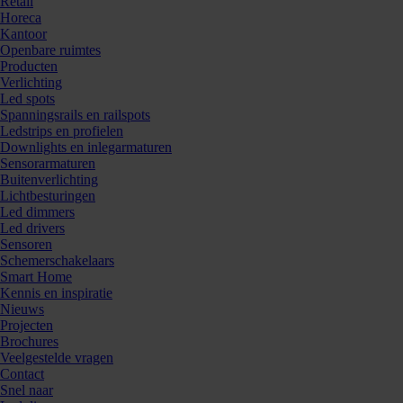
Retail
Horeca
Kantoor
Openbare ruimtes
Producten
Verlichting
Led spots
Spanningsrails en railspots
Ledstrips en profielen
Downlights en inlegarmaturen
Sensorarmaturen
Buitenverlichting
Lichtbesturingen
Led dimmers
Led drivers
Sensoren
Schemerschakelaars
Smart Home
Kennis en inspiratie
Nieuws
Projecten
Brochures
Veelgestelde vragen
Contact
Snel naar