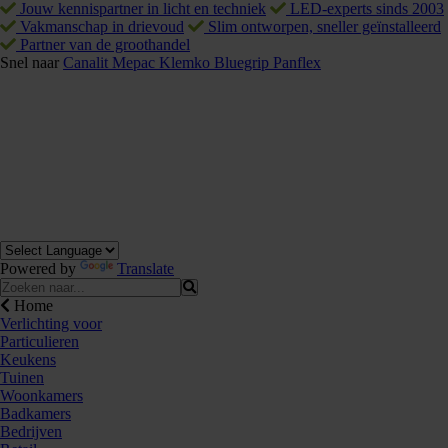
Jouw kennispartner in licht en techniek
LED-experts sinds 2003
Vakmanschap in drievoud
Slim ontworpen, sneller geïnstalleerd
Partner van de groothandel
Snel naar
Canalit
Mepac
Klemko
Bluegrip
Panflex
Powered by
Translate
Home
Verlichting voor
Particulieren
Keukens
Tuinen
Woonkamers
Badkamers
Bedrijven