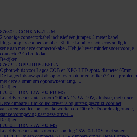
876802
- CONKAB-2P-2M
2-voudige connectorkabel inclusief één jumper. 2 meter kabel
Plug-and-play connectorkabel. Sluit je Lumiko spots eenvoudig in
serie aan met deze connectorkabel. Heb je liever minder snoer voor je
connector? Gebruik dan ...
Bekijken
876732
- OPB-HUIS-IBSP-A
Opbouwhuis voor Lagos COB en XPG LED spots, diameter 65mm
De Lagos inbouwspot als opbouwarmatuur gebruiken? Geen probleem
met deze aluminium opbouwbehuizing. ...
Bekijken
876804
- DRV-12W-700-PD-MS
Kunnen we je ergens mee helpen?
Led driver constante stroom 700mA 13.3W, 19V, dimbaar, met snoer
Deze dimbare Lumiko led driver is bij uitstek geschikt voor het
Neem dan contact op +31 88 002 33
aansturen van ledspots welke werken op 700mA. Door de afgeronde,
00 of info@lumiko.nl
slanke vormgeving past deze driver ...
Bekijken
876808
- DRV-25W-700-MS
Led driver constante stroom / spanning 25W, 0/1-10V, met snoer
De 876808 is een compacte 0/1-10V dimbare driver. Deze Lumiko