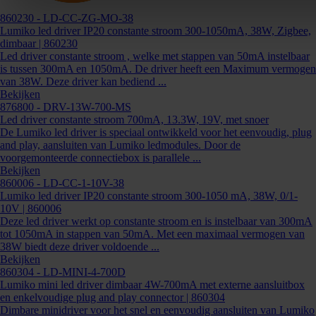
860230
- LD-CC-ZG-MO-38
Lumiko led driver IP20 constante stroom 300-1050mA, 38W, Zigbee,
dimbaar | 860230
Led driver constante stroom , welke met stappen van 50mA instelbaar
is tussen 300mA en 1050mA. De driver heeft een Maximum vermogen
van 38W. Deze driver kan bediend ...
Bekijken
876800
- DRV-13W-700-MS
Led driver constante stroom 700mA, 13.3W, 19V, met snoer
De Lumiko led driver is speciaal ontwikkeld voor het eenvoudig, plug
and play, aansluiten van Lumiko ledmodules. Door de
voorgemonteerde connectiebox is parallele ...
Bekijken
860006
- LD-CC-1-10V-38
Lumiko led driver IP20 constante stroom 300-1050 mA, 38W, 0/1-
10V | 860006
Deze led driver werkt op constante stroom en is instelbaar van 300mA
tot 1050mA in stappen van 50mA. Met een maximaal vermogen van
38W biedt deze driver voldoende ...
Bekijken
860304
- LD-MINI-4-700D
Lumiko mini led driver dimbaar 4W-700mA met externe aansluitbox
en enkelvoudige plug and play connector | 860304
Dimbare minidriver voor het snel en eenvoudig aansluiten van Lumiko