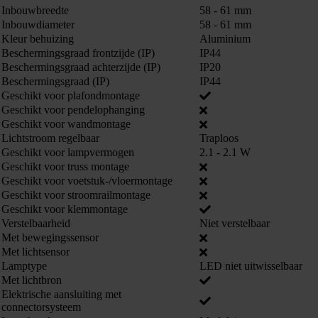
Inbouwbreedte
58 - 61 mm
Inbouwdiameter
58 - 61 mm
Kleur behuizing
Aluminium
Beschermingsgraad frontzijde (IP)
IP44
Beschermingsgraad achterzijde (IP)
IP20
Beschermingsgraad (IP)
IP44
Geschikt voor plafondmontage
Geschikt voor pendelophanging
Geschikt voor wandmontage
Lichtstroom regelbaar
Traploos
Geschikt voor lampvermogen
2.1 - 2.1 W
Geschikt voor truss montage
Geschikt voor voetstuk-/vloermontage
Geschikt voor stroomrailmontage
Geschikt voor klemmontage
Verstelbaarheid
Niet verstelbaar
Met bewegingssensor
Met lichtsensor
Lamptype
LED niet uitwisselbaar
Met lichtbron
Elektrische aansluiting met
connectorsysteem