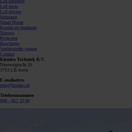
Led dimmers
Led spots
Led drivers
Sensoren
Smart Home
Kennis en inspiratie
Nieuws
Projecten
Brochures
Veelgestelde vragen
Contact
Klemko Techniek B.V.
Nieuwegracht 26
3763 LB Soest
E-mailadres
info@lumiko.nl
Telefoonnummer
088 - 002 33 00