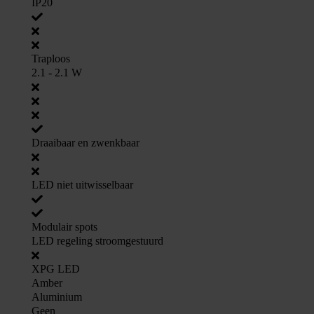
IP20
Traploos
2.1 - 2.1 W
Draaibaar en zwenkbaar
LED niet uitwisselbaar
Modulair spots
LED regeling stroomgestuurd
XPG LED
Amber
Aluminium
Geen