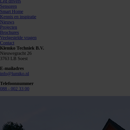
Led drivers
Sensoren
Smart Home
Kennis en inspiratie
Nieuws
Projecten
Brochures
Veelgestelde vragen
Contact
Klemko Techniek B.V.
876652
Nieuwegracht 26
3763 LB Soest
E-mailadres
info@lumiko.nl
Telefoonnummer
088 - 002 33 00