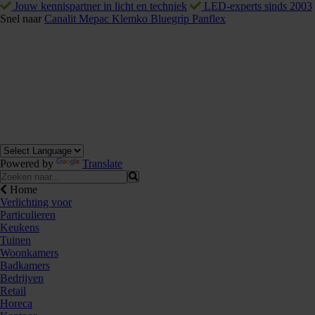
Jouw kennispartner in licht en techniek
LED-experts sinds 2003
Snel naar
Canalit
Mepac
Klemko
Bluegrip
Panflex
Powered by
Translate
Home
Verlichting voor
Particulieren
Keukens
Tuinen
Woonkamers
Badkamers
Bedrijven
Retail
Horeca