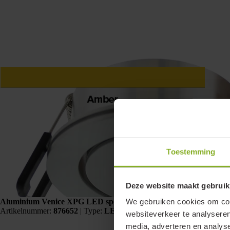
Toestemming
Deze website maakt gebruik
We gebruiken cookies om cont
Aluminium Venice XPG LED spot 2,3W, 700mA, Amber
Artikelnummer:
876652
|
Type:
LED-SPOT-AM
| EAN:
8716643036
websiteverkeer te analyseren
media, adverteren en analys