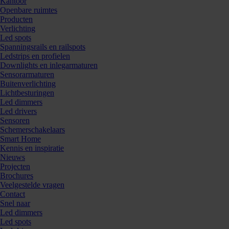
Kantoor
Openbare ruimtes
Producten
Verlichting
Led spots
Spanningsrails en railspots
Ledstrips en profielen
Downlights en inlegarmaturen
Sensorarmaturen
Buitenverlichting
Lichtbesturingen
Led dimmers
Led drivers
Sensoren
Schemerschakelaars
Smart Home
Kennis en inspiratie
Nieuws
Projecten
Brochures
Veelgestelde vragen
Contact
Snel naar
Led dimmers
Led spots