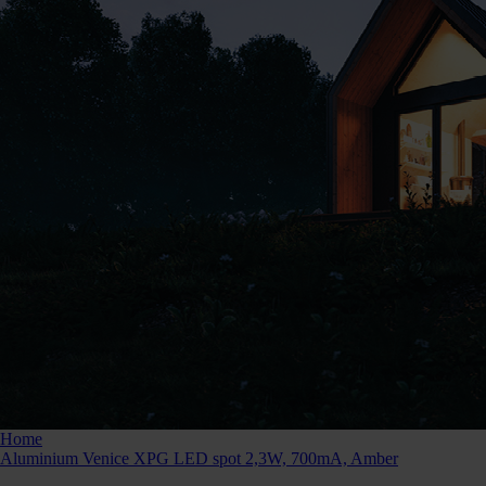
Bestellen
Kunnen we je ergens mee helpen? Neem dan contac
Home
Aluminium Venice XPG LED spot 2,3W, 700mA, Amber