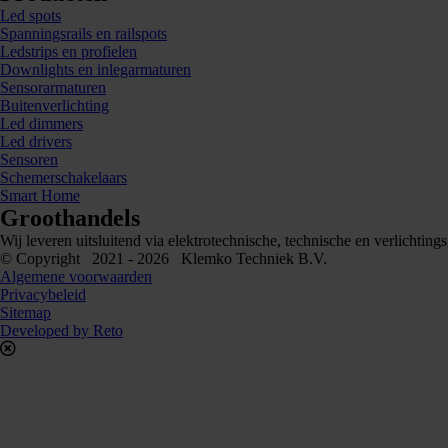
Led spots
Spanningsrails en railspots
Ledstrips en profielen
Downlights en inlegarmaturen
Sensorarmaturen
Buitenverlichting
Led dimmers
Led drivers
Sensoren
Schemerschakelaars
Smart Home
Groothandels
Wij leveren uitsluitend via elektrotechnische, technische en verlichti
© Copyright 2021 - 2026 Klemko Techniek B.V.
Algemene voorwaarden
Privacybeleid
Sitemap
Developed by Reto