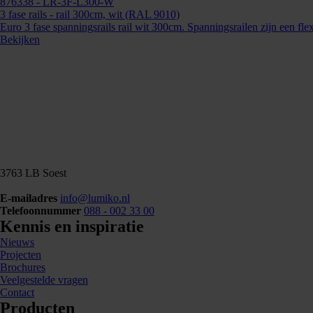
876338
- LR-3F-L300-W
3 fase rails - rail 300cm, wit (RAL 9010)
Euro 3 fase spanningsrails rail wit 300cm. Spanningsrailen zijn een flex
Bekijken
3763 LB Soest
E-mailadres
info@lumiko.nl
Telefoonnummer
088 - 002 33 00
Kennis en inspiratie
Nieuws
Projecten
Brochures
Veelgestelde vragen
Contact
Producten