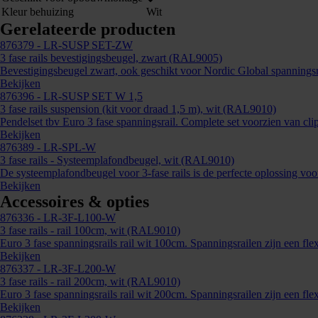
Kleur behuizing
Wit
Gerelateerde producten
876379
- LR-SUSP SET-ZW
3 fase rails bevestigingsbeugel, zwart (RAL9005)
Bevestigingsbeugel zwart, ook geschikt voor Nordic Global spanningsra
Bekijken
876396
- LR-SUSP SET W 1,5
3 fase rails suspension (kit voor draad 1,5 m), wit (RAL9010)
Pendelset tbv Euro 3 fase spanningsrail. Complete set voorzien van clips
Bekijken
876389
- LR-SPL-W
3 fase rails - Systeemplafondbeugel, wit (RAL9010)
De systeemplafondbeugel voor 3-fase rails is de perfecte oplossing voor
Bekijken
Accessoires & opties
876336
- LR-3F-L100-W
3 fase rails - rail 100cm, wit (RAL9010)
Euro 3 fase spanningsrails rail wit 100cm. Spanningsrailen zijn een flex
Bekijken
876337
- LR-3F-L200-W
3 fase rails - rail 200cm, wit (RAL9010)
Euro 3 fase spanningsrails rail wit 200cm. Spanningsrailen zijn een flex
Bekijken