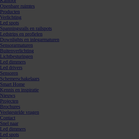
Kantoor
Openbare ruimtes
Producten
Verlichting
Led spots
Spanningsrails en railspots
Ledstrips en profielen
Downlights en inlegarmaturen
Sensorarmaturen
Buitenverlichting
876397
Lichtbesturingen
Led dimmers
Led drivers
Sensoren
Schemerschakelaars
Smart Home
Kennis en inspiratie
Nieuws
Projecten
Brochures
Veelgestelde vragen
Contact
Snel naar
Led dimmers
Led spots