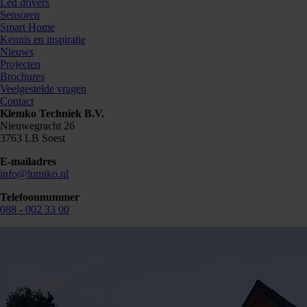
Led drivers
Sensoren
Smart Home
Bestellen
Kennis en inspiratie
Nieuws
Projecten
Brochures
Veelgestelde vragen
Kunnen we je ergens mee helpen? Neem dan contac
Contact
Klemko Techniek B.V.
Nieuwegracht 26
3763 LB Soest
E-mailadres
info@lumiko.nl
Telefoonnummer
088 - 002 33 00