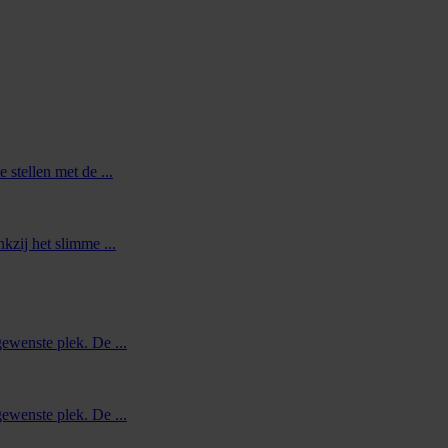
 stellen met de ...
kzij het slimme ...
gewenste plek. De ...
gewenste plek. De ...