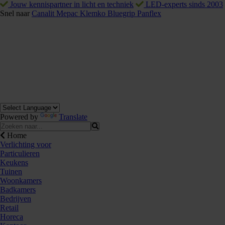
Jouw kennispartner in licht en techniek
LED-experts sinds 2003
Snel naar
Canalit
Mepac
Klemko
Bluegrip
Panflex
Powered by
Translate
Home
Verlichting voor
Particulieren
Keukens
Tuinen
Woonkamers
Badkamers
Bedrijven
Retail
Horeca