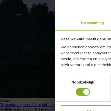
Toestemming
Deze website maakt gebruik
We gebruiken cookies om cont
websiteverkeer te analyseren
media, adverteren en analys
heeft verstrekt of die ze he
Toestemmingsselectie
Noodzakelijk
Home
Trekontlasting voor 3-fase rail adapters, zwart (RAL9005)
Trekontlasting voor 3-fase rail adapters, zwart (RAL9005)