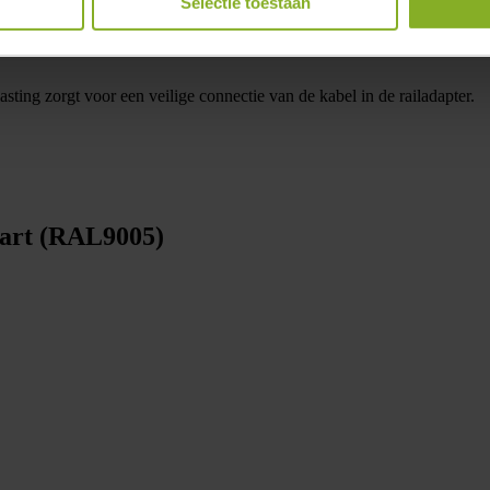
Selectie toestaan
6643069831
asting zorgt voor een veilige connectie van de kabel in de railadapter.
zwart (RAL9005)