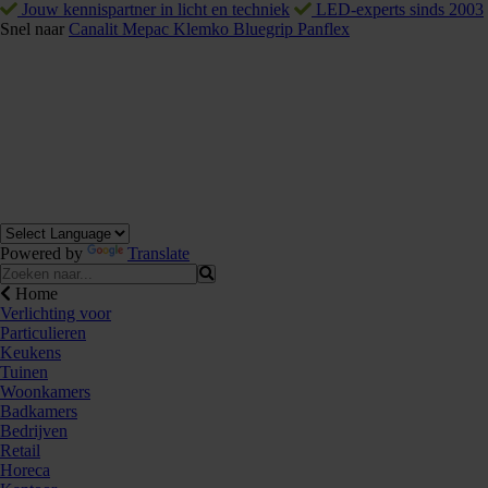
Jouw kennispartner in licht en techniek
LED-experts sinds 2003
Snel naar
Canalit
Mepac
Klemko
Bluegrip
Panflex
Powered by
Translate
Home
Verlichting voor
Particulieren
Keukens
Tuinen
Woonkamers
Badkamers
Bedrijven
Retail
876393
Horeca