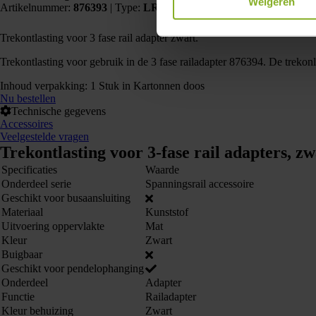
Weigeren
Artikelnummer:
876393
|
Type:
LR-TREKONTLAST-Z
| EAN:
871
Trekontlasting voor 3 fase rail adapter zwart.
Trekontlasting voor gebruik in de 3 fase railadapter 876394. De trekonl
Inhoud verpakking: 1 Stuk in Kartonnen doos
Nu bestellen
Technische gegevens
Accessoires
Veelgestelde vragen
Trekontlasting voor 3-fase rail adapters, 
Specificaties
Waarde
Onderdeel serie
Spanningsrail accessoire
Geschikt voor busaansluiting
Materiaal
Kunststof
Uitvoering oppervlakte
Mat
Kleur
Zwart
Buigbaar
Geschikt voor pendelophanging
Onderdeel
Adapter
Functie
Railadapter
Kleur behuizing
Zwart