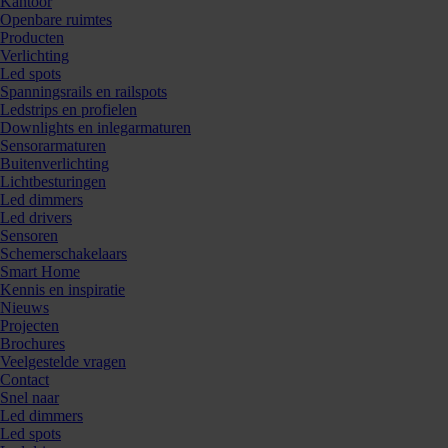
Kantoor
Openbare ruimtes
Producten
Verlichting
Led spots
Spanningsrails en railspots
Ledstrips en profielen
Downlights en inlegarmaturen
Sensorarmaturen
Buitenverlichting
Lichtbesturingen
Led dimmers
Led drivers
Sensoren
Schemerschakelaars
Smart Home
Kennis en inspiratie
Bestellen
Nieuws
Projecten
Brochures
Veelgestelde vragen
Contact
Kunnen we je ergens mee helpen? Neem dan contac
Snel naar
Led dimmers
Led spots