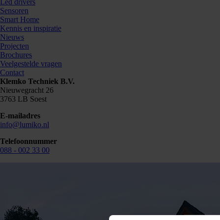
Led drivers
Sensoren
Smart Home
Kennis en inspiratie
Nieuws
Projecten
Brochures
Veelgestelde vragen
Contact
Klemko Techniek B.V.
Nieuwegracht 26
3763 LB Soest
E-mailadres
info@lumiko.nl
Telefoonnummer
088 - 002 33 00