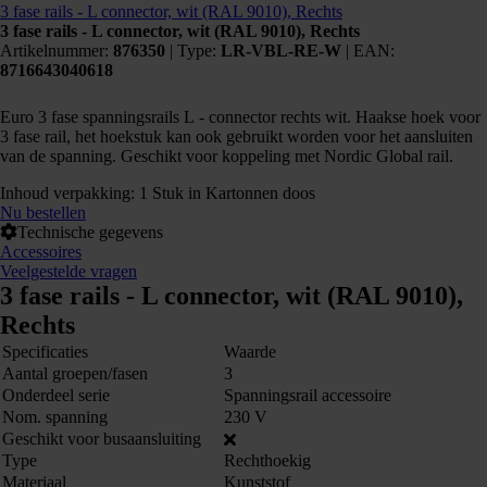
3 fase rails - L connector, wit (RAL 9010), Rechts
3 fase rails - L connector, wit (RAL 9010), Rechts
Artikelnummer:
876350
|
Type:
LR-VBL-RE-W
| EAN:
8716643040618
Euro 3 fase spanningsrails L - connector rechts wit. Haakse hoek voor
876350
3 fase rail, het hoekstuk kan ook gebruikt worden voor het aansluiten
van de spanning. Geschikt voor koppeling met Nordic Global rail.
Inhoud verpakking: 1 Stuk in Kartonnen doos
Nu bestellen
Technische gegevens
Accessoires
Veelgestelde vragen
3 fase rails - L connector, wit (RAL 9010),
Rechts
Specificaties
Waarde
Aantal groepen/fasen
3
Onderdeel serie
Spanningsrail accessoire
Nom. spanning
230 V
Geschikt voor busaansluiting
Kunnen we je ergens mee helpen?
Type
Rechthoekig
Neem dan contact op +31 88 002 33
Materiaal
Kunststof