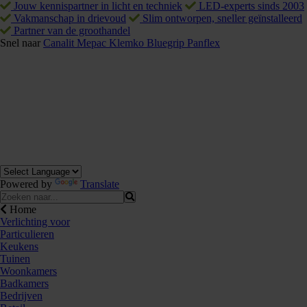
Jouw kennispartner in licht en techniek
LED-experts sinds 2003
Vakmanschap in drievoud
Slim ontworpen, sneller geïnstalleerd
Partner van de groothandel
Snel naar
Canalit
Mepac
Klemko
Bluegrip
Panflex
Powered by
Translate
Home
Verlichting voor
Particulieren
Keukens
Tuinen
Woonkamers
Badkamers
Bedrijven