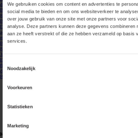
We gebruiken cookies om content en advertenties te persona
de gewenste plek. De ...
Bekijken
social media te bieden en om ons websiteverkeer te analyse
876400
- BUIGTOOL 3F RAIL
over jouw gebruik van onze site met onze partners voor soci
Buigtool tbv 3 fase rail, voor het correct ombuigen van de aders
analyse. Deze partners kunnen deze gegevens combineren me
De 3 fase buigtool wordt gebruikt voor het correct ombuigen van de
aders bij ingekorte delen van 3 fase rails. Wanneer een 3 fase rail op
aan ze heeft verstrekt of die ze hebben verzameld op basis 
maat gemaakt wordt is het voor een ...
services.
Bekijken
876338
- LR-3F-L300-W
3 fase rails - rail 300cm, wit (RAL 9010)
Euro 3 fase spanningsrails rail wit 300cm. Spanningsrailen zijn een
Toestemmingsselectie
flexibele basis voor verlichting. Plaats of verplaats eenvoudig spots op
Noodzakelijk
de gewenste plek. De ...
Bekijken
Voorkeuren
Statistieken
Marketing
Klemko Techniek B.V.
Nieuwegracht 26