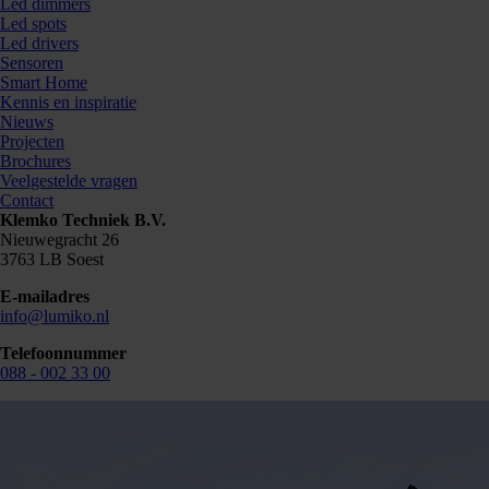
Led dimmers
Led spots
Led drivers
Sensoren
Smart Home
Kennis en inspiratie
Nieuws
Projecten
Brochures
Veelgestelde vragen
Contact
Klemko Techniek B.V.
Nieuwegracht 26
3763 LB Soest
E-mailadres
info@lumiko.nl
Telefoonnummer
088 - 002 33 00