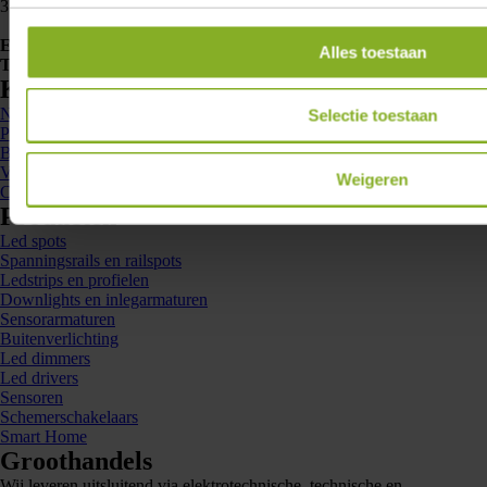
3763 LB Soest
E-mailadres
info@lumiko.nl
Alles toestaan
Telefoonnummer
088 - 002 33 00
Kennis en inspiratie
Nieuws
Selectie toestaan
Projecten
Brochures
Veelgestelde vragen
Weigeren
Contact
Producten
Led spots
Spanningsrails en railspots
Ledstrips en profielen
Downlights en inlegarmaturen
Sensorarmaturen
Buitenverlichting
Led dimmers
Led drivers
Sensoren
Schemerschakelaars
Smart Home
Groothandels
Wij leveren uitsluitend via elektrotechnische, technische en