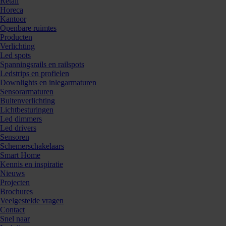
Retail
Horeca
Kantoor
Openbare ruimtes
Producten
Verlichting
Led spots
Spanningsrails en railspots
Ledstrips en profielen
Downlights en inlegarmaturen
Sensorarmaturen
Buitenverlichting
Lichtbesturingen
Led dimmers
Led drivers
Sensoren
Schemerschakelaars
Smart Home
Kennis en inspiratie
Nieuws
Projecten
Brochures
Veelgestelde vragen
Contact
Snel naar