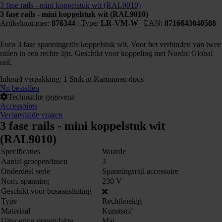
3 fase rails - mini koppelstuk wit (RAL9010)
3 fase rails - mini koppelstuk wit (RAL9010)
Artikelnummer:
876344
|
Type:
LR-VM-W
| EAN:
8716643040588
Euro 3 fase spanningrails koppelstuk wit. Voor het verbinden van twee
railen in een rechte lijn. Geschikt voor koppeling met Nordic Global
rail.
Inhoud verpakking: 1 Stuk in Kartonnen doos
Nu bestellen
Technische gegevens
Accessoires
Veelgestelde vragen
3 fase rails - mini koppelstuk wit
(RAL9010)
Specificaties
Waarde
Aantal groepen/fasen
3
Onderdeel serie
Spanningsrail accessoire
Nom. spanning
230 V
Kunnen we je ergens mee helpen?
Geschikt voor busaansluiting
Neem dan contact op +31 88 002 33
Type
Rechthoekig
00 of info@lumiko.nl
Materiaal
Kunststof
Uitvoering oppervlakte
Mat