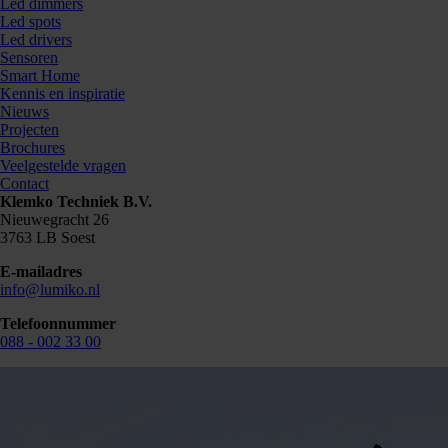
Led dimmers
Led spots
Led drivers
Sensoren
Smart Home
Kennis en inspiratie
Nieuws
Projecten
Brochures
Veelgestelde vragen
Contact
Klemko Techniek B.V.
Nieuwegracht 26
3763 LB Soest
E-mailadres
info@lumiko.nl
Telefoonnummer
088 - 002 33 00