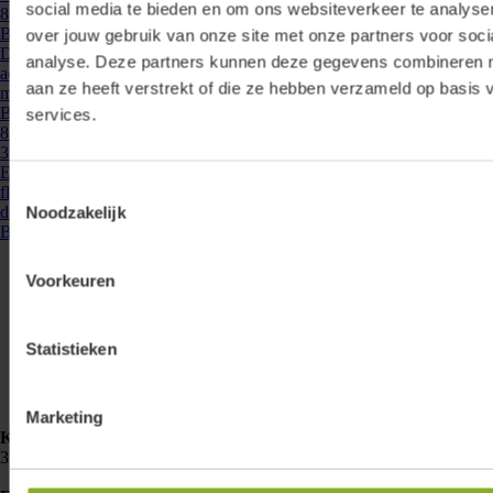
social media te bieden en om ons websiteverkeer te analyse
876400
- BUIGTOOL 3F RAIL
Buigtool tbv 3 fase rail, voor het correct ombuigen van de aders
over jouw gebruik van onze site met onze partners voor soci
De 3 fase buigtool wordt gebruikt voor het correct ombuigen van de
analyse. Deze partners kunnen deze gegevens combineren me
aders bij ingekorte delen van 3 fase rails. Wanneer een 3 fase rail op
aan ze heeft verstrekt of die ze hebben verzameld op basis 
maat gemaakt wordt is het voor een ...
Bekijken
services.
876338
- LR-3F-L300-W
3 fase rails - rail 300cm, wit (RAL 9010)
Euro 3 fase spanningsrails rail wit 300cm. Spanningsrailen zijn een
Toestemmingsselectie
flexibele basis voor verlichting. Plaats of verplaats eenvoudig spots op
de gewenste plek. De ...
Noodzakelijk
Bekijken
Voorkeuren
Statistieken
Marketing
Klemko Techniek B.V.
Nieuwegracht 26
3763 LB Soest