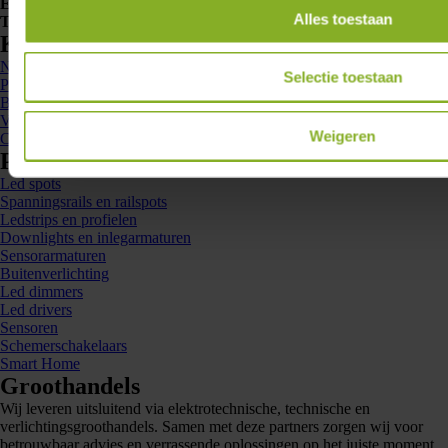
E-mailadres
info@lumiko.nl
Alles toestaan
Telefoonnummer
088 - 002 33 00
Kennis en inspiratie
Nieuws
Selectie toestaan
Projecten
Brochures
Veelgestelde vragen
Weigeren
Contact
Producten
Led spots
Spanningsrails en railspots
Ledstrips en profielen
Downlights en inlegarmaturen
Sensorarmaturen
Buitenverlichting
Led dimmers
Led drivers
Sensoren
Schemerschakelaars
Smart Home
Groothandels
Wij leveren uitsluitend via elektrotechnische, technische en
verlichtingsgroothandels. Samen met deze partners zorgen wij voor
betrouwbaar advies en verrassende oplossingen op het juiste moment.