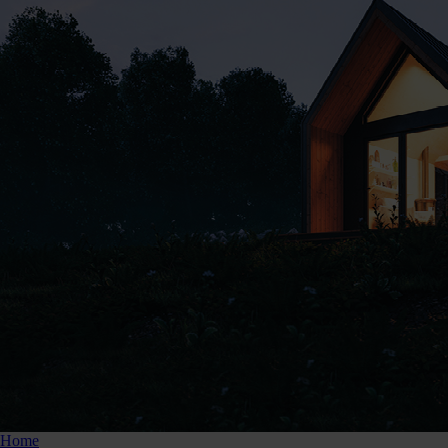
876344
Home