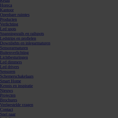
Retail
Horeca
Kantoor
Openbare ruimtes
Producten
Verlichting
Led spots
Spanningsrails en railspots
Ledstrips en profielen
Downlights en inlegarmaturen
Sensorarmaturen
Buitenverlichting
Lichtbesturingen
Led dimmers
Led drivers
Sensoren
Schemerschakelaars
Smart Home
Kennis en inspiratie
Nieuws
Projecten
Brochures
Veelgestelde vragen
Contact
Snel naar