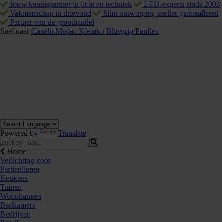
Jouw kennispartner in licht en techniek
LED-experts sinds 2003
Vakmanschap in drievoud
Slim ontworpen, sneller geïnstalleerd
Partner van de groothandel
Snel naar
Canalit
Mepac
Klemko
Bluegrip
Panflex
Powered by
Translate
Home
Verlichting voor
Particulieren
Keukens
Tuinen
Woonkamers
Badkamers
Bedrijven