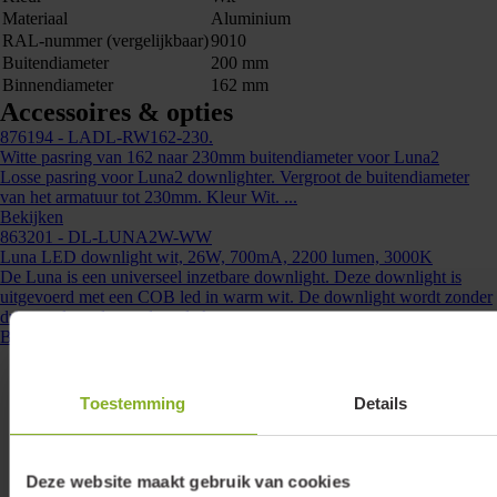
Materiaal
Aluminium
00 of info@lumiko.nl
RAL-nummer (vergelijkbaar)
9010
Buitendiameter
200 mm
Binnendiameter
162 mm
Accessoires & opties
876194
- LADL-RW162-230.
Witte pasring van 162 naar 230mm buitendiameter voor Luna2
Losse pasring voor Luna2 downlighter. Vergroot de buitendiameter
van het armatuur tot 230mm. Kleur Wit. ...
Bekijken
863201
- DL-LUNA2W-WW
Luna LED downlight wit, 26W, 700mA, 2200 lumen, 3000K
De Luna is een universeel inzetbare downlight. Deze downlight is
uitgevoerd met een COB led in warm wit. De downlight wordt zonder
driver geleverd waardoor de keuze ...
Bekijken
Toestemming
Details
Deze website maakt gebruik van cookies