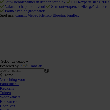
Jouw kennispartner in licht en techniek
LED-experts sinds 2003
Vakmanschap in drievoud
Slim ontworpen, sneller geïnstalleerd
Partner van de groothandel
Snel naar
Canalit
Mepac
Klemko
Bluegrip
Panflex
Powered by
Translate
Home
Verlichting voor
Particulieren
Keukens
Tuinen
Woonkamers
Badkamers
Bedrijven