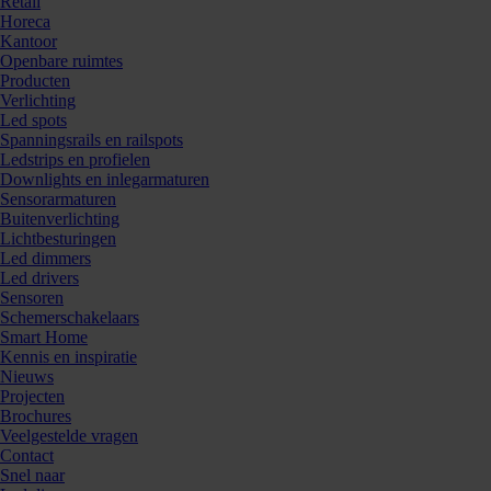
Retail
Horeca
Kantoor
Openbare ruimtes
Producten
Verlichting
Led spots
Spanningsrails en railspots
Ledstrips en profielen
Downlights en inlegarmaturen
Sensorarmaturen
Buitenverlichting
Lichtbesturingen
Led dimmers
Led drivers
Sensoren
Schemerschakelaars
Smart Home
Kennis en inspiratie
Nieuws
Projecten
Brochures
Veelgestelde vragen
Contact
Snel naar