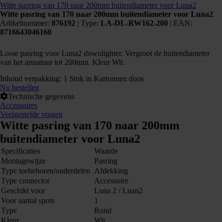
Witte pasring van 170 naar 200mm buitendiameter voor Luna2
Witte pasring van 170 naar 200mm buitendiameter voor Luna2
Artikelnummer:
876192
|
Type:
LA-DL-RW162-200
| EAN:
8716643046160
Losse pasring voor Luna2 downlighter. Vergroot de buitendiameter
876192
van het armatuur tot 200mm. Kleur Wit.
Inhoud verpakking: 1 Stuk in Kartonnen doos
Nu bestellen
Technische gegevens
Accessoires
Veelgestelde vragen
Witte pasring van 170 naar 200mm
buitendiameter voor Luna2
Specificaties
Waarde
Montagewijze
Pasring
Type toebehoren/onderdelen
Afdekking
Type connector
Accessoire
Geschikt voor
Luna 2 / Luan2
Voor aantal spots
1
Kunnen we je ergens mee helpen?
Type
Rond
Kleur
Wit
Neem dan contact op +31 88 002 33