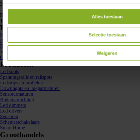
3763 LB Soest
E-mailadres
info@lumiko.nl
Alles toestaan
Telefoonnummer
088 - 002 33 00
Kennis en inspiratie
Selectie toestaan
Nieuws
Projecten
Brochures
Veelgestelde vragen
Weigeren
Contact
Producten
Led spots
Spanningsrails en railspots
Ledstrips en profielen
Downlights en inlegarmaturen
Sensorarmaturen
Buitenverlichting
Led dimmers
Led drivers
Sensoren
Schemerschakelaars
Smart Home
Groothandels