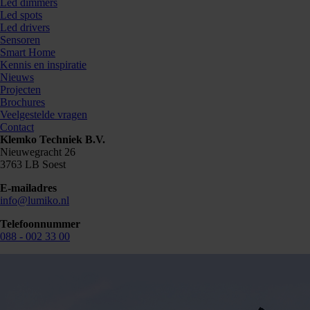
Led dimmers
Led spots
Led drivers
Sensoren
Smart Home
Kennis en inspiratie
Nieuws
Projecten
Brochures
Veelgestelde vragen
Contact
Klemko Techniek B.V.
Nieuwegracht 26
3763 LB Soest
E-mailadres
info@lumiko.nl
Telefoonnummer
088 - 002 33 00