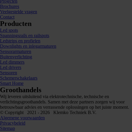
Projecten
Brochures
Veelgestelde vragen
Contact
Producten
Led spots
Spanningsrails en railspots
Ledstrips en profielen
Downlights en inlegarmaturen
Sensorarmaturen
Buitenverlichting
Led dimmers
Led drivers
Sensoren
Schemerschakelaars
Smart Home
Groothandels
Wij leveren uitsluitend via elektrotechnische, technische en
verlichtingsgroothandels. Samen met deze partners zorgen wij voor
betrouwbaar advies en verrassende oplossingen op het juiste moment.
© Copyright 2021 - 2026 Klemko Techniek B.V.
Algemene voorwaarden
Privacybeleid
Sitemap