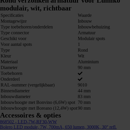
Rond verzonken armatuur voor Lumiko
modulair, wit, richtbaar
Specificaties
Waarde
Montagewijze
Inbouw
Type toebehoren/onderdelen
Inbouwbehuizing
Type connector
Armatuur
Geschikt voor
Modulair spots
Voor aantal spots
1
Type
Rond
Kleur
Wit
Materiaal
Aluminium
Diameter
90 mm
Toebehoren
Onderdeel
RAL-nummer (vergelijkbaar)
9010
Binnendiameter
44 mm
Inbouwdiameter
83 mm
Inbouwhoogte met Bonvino (6,6W) spot
70 mm
Inbouwhoogte met Boreano (12,4W) spot
90 mm
Accessoires & opties
868502
- LED-7W-RF30-WW
Bolero LED module, 7W, 700mA, 650 lumen, 3000K, 30° refl.