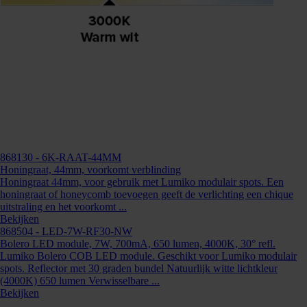
868130
- 6K-RAAT-44MM
Honingraat, 44mm, voorkomt verblinding
Honingraat 44mm, voor gebruik met Lumiko modulair spots. Een
honingraat of honeycomb toevoegen geeft de verlichting een chique
uitstraling en het voorkomt ...
Bekijken
868504
- LED-7W-RF30-NW
Bolero LED module, 7W, 700mA, 650 lumen, 4000K, 30° refl.
Lumiko Bolero COB LED module. Geschikt voor Lumiko modulair
spots. Reflector met 30 graden bundel Natuurlijk witte lichtkleur
(4000K) 650 lumen Verwisselbare ...
868582
Bekijken