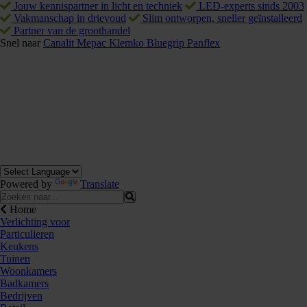
Jouw kennispartner in licht en techniek
LED-experts sinds 2003
Vakmanschap in drievoud
Slim ontworpen, sneller geïnstalleerd
Partner van de groothandel
Snel naar
Canalit
Mepac
Klemko
Bluegrip
Panflex
Powered by
Translate
Home
Verlichting voor
Particulieren
Keukens
Tuinen
Woonkamers
Badkamers
Bedrijven