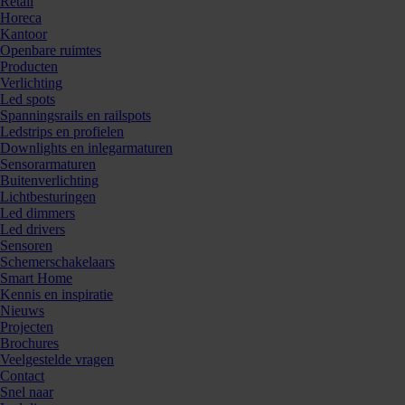
Retail
Horeca
Kantoor
Openbare ruimtes
Producten
Verlichting
Led spots
Spanningsrails en railspots
Ledstrips en profielen
Downlights en inlegarmaturen
Sensorarmaturen
Buitenverlichting
Lichtbesturingen
Led dimmers
Led drivers
Sensoren
Schemerschakelaars
Smart Home
Kennis en inspiratie
Nieuws
Projecten
Brochures
Veelgestelde vragen
Contact
Snel naar