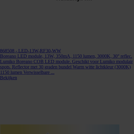
868508
- LED-13W-RF30-WW
Boreano LED module, 13W, 350mA, 1150 lumen, 3000K, 30° reflec.
Lumiko Boreano COB LED module. Geschikt voor Lumiko modulair
spots. Reflector met 30 graden bundel Warm witte lichtkleur (3000K)
1150 lumen Verwisselbare ...
Bekijken