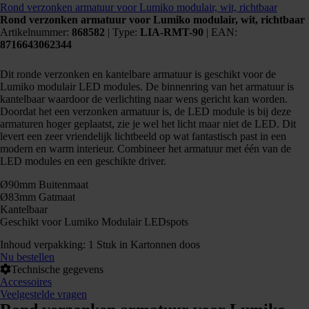
Rond verzonken armatuur voor Lumiko modulair, wit, richtbaar
Rond verzonken armatuur voor Lumiko modulair, wit, richtbaar
Artikelnummer:
868582
|
Type:
LIA-RMT-90
| EAN:
8716643062344
Dit ronde verzonken en kantelbare armatuur is geschikt voor de
Lumiko modulair LED modules. De binnenring van het armatuur is
kantelbaar waardoor de verlichting naar wens gericht kan worden.
Doordat het een verzonken armatuur is, de LED module is bij deze
armaturen hoger geplaatst, zie je wel het licht maar niet de LED. Dit
levert een zeer vriendelijk lichtbeeld op wat fantastisch past in een
modern en warm interieur. Combineer het armatuur met één van de
LED modules en een geschikte driver.
Ø90mm Buitenmaat
Ø83mm Gatmaat
Kantelbaar
Geschikt voor Lumiko Modulair LEDspots
Inhoud verpakking: 1 Stuk in Kartonnen doos
Nu bestellen
Technische gegevens
Accessoires
Veelgestelde vragen