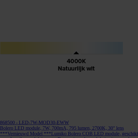
Kunnen we je ergens mee helpen?
Neem dan contact op +31 88 002 33
00 of info@lumiko.nl
868500
- LED-7W-MOD30-EWW
Bolero LED module, 7W, 700mA, 795 lumen, 2700K, 30° lens
***Vernieuwd Model ***Lumiko Bolero COB LED module, geschikt