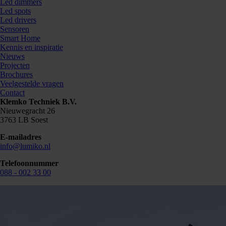
Led dimmers
Led spots
Led drivers
Sensoren
Smart Home
Kennis en inspiratie
Nieuws
Projecten
Brochures
Veelgestelde vragen
Contact
Klemko Techniek B.V.
Nieuwegracht 26
3763 LB Soest
E-mailadres
info@lumiko.nl
Telefoonnummer
088 - 002 33 00