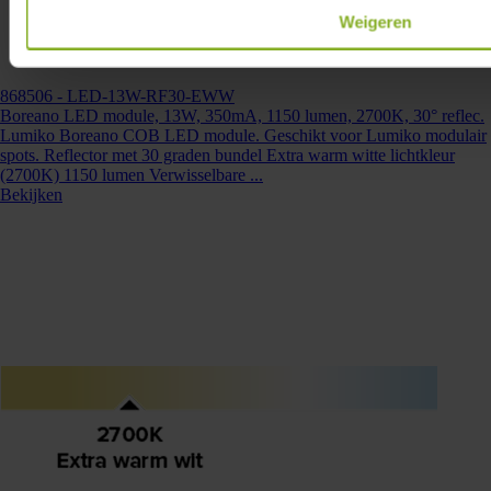
Weigeren
868506
- LED-13W-RF30-EWW
Boreano LED module, 13W, 350mA, 1150 lumen, 2700K, 30° reflec.
Lumiko Boreano COB LED module. Geschikt voor Lumiko modulair
spots. Reflector met 30 graden bundel Extra warm witte lichtkleur
(2700K) 1150 lumen Verwisselbare ...
Bekijken