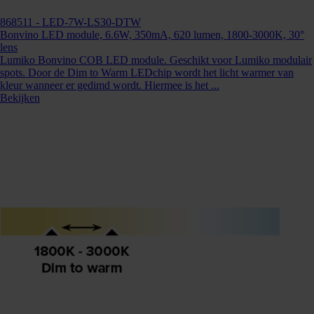
868511
- LED-7W-LS30-DTW
Bonvino LED module, 6.6W, 350mA, 620 lumen, 1800-3000K, 30°
lens
Lumiko Bonvino COB LED module. Geschikt voor Lumiko modulair
spots. Door de Dim to Warm LEDchip wordt het licht warmer van
kleur wanneer er gedimd wordt. Hiermee is het ...
Bekijken