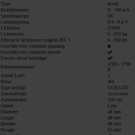
Type
Rond
Bedrijfsstroom
0 - 700 mA
Spanningstype
DC
Lampspanning
9.4 - 9.4 V
Lichtkleur
2700K
Lichtstroom
0 - 650 lm
Effectieve lichtstroom volgens IEC 1
0 - 650 lm
Geschikt voor constante spanning
Geschikt voor constante stroom
Externe driver benodigd
2700 - 2700
Kleurtemperatuur
K
Aantal Led's
1
Kleur
Wit
Type ledchip
COB LED
Aansluitwijze
Accessoire
Aansluitkabel
100 cm
Optiek
Lens
Diameter
48 mm
Lengte
48 mm
Breedte
48 mm
Hoogte
63 mm