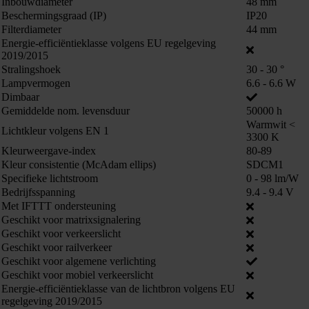
Inbouwdiameter
48 mm
Beschermingsgraad (IP)
IP20
Filterdiameter
44 mm
Energie-efficiëntieklasse volgens EU regelgeving
2019/2015
Stralingshoek
30 - 30 °
Lampvermogen
6.6 - 6.6 W
Dimbaar
Gemiddelde nom. levensduur
50000 h
Warmwit <
Lichtkleur volgens EN 1
3300 K
Kleurweergave-index
80-89
Kleur consistentie (McAdam ellips)
SDCM1
Specifieke lichtstroom
0 - 98 lm/W
Bedrijfsspanning
9.4 - 9.4 V
Met IFTTT ondersteuning
Geschikt voor matrixsignalering
Geschikt voor verkeerslicht
Geschikt voor railverkeer
Geschikt voor algemene verlichting
Geschikt voor mobiel verkeerslicht
Energie-efficiëntieklasse van de lichtbron volgens EU
regelgeving 2019/2015