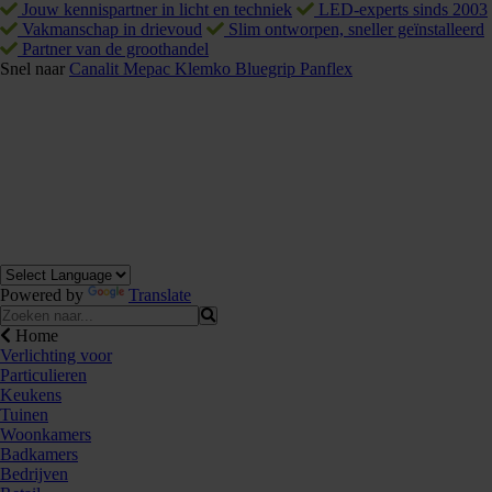
Jouw kennispartner in licht en techniek
LED-experts sinds 2003
Vakmanschap in drievoud
Slim ontworpen, sneller geïnstalleerd
Partner van de groothandel
Snel naar
Canalit
Mepac
Klemko
Bluegrip
Panflex
Powered by
Translate
Home
Verlichting voor
Particulieren
Keukens
Tuinen
Woonkamers
Badkamers
Bedrijven