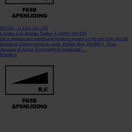
891105
- D-PAF-ZG-250
Lumiko Led dimmer Zigbee 3-200W | 891105
Deze dimmer kan handmatig bediend worden of via een App met het
draadloze Zigbee protocol, zoals: Philips Hue, HOMEY, Trust,
Amazon of Alexa. Eenvoudig de bestaande ...
Bekijken
868512