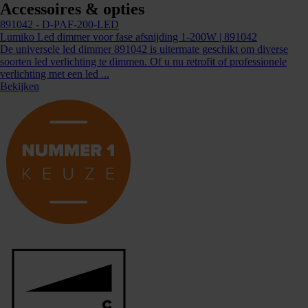
Accessoires & opties
891042
- D-PAF-200-LED
Lumiko Led dimmer voor fase afsnijding 1-200W | 891042
De universele led dimmer 891042 is uitermate geschikt om diverse
soorten led verlichting te dimmen. Of u nu retrofit of professionele
verlichting met een led ...
Bekijken