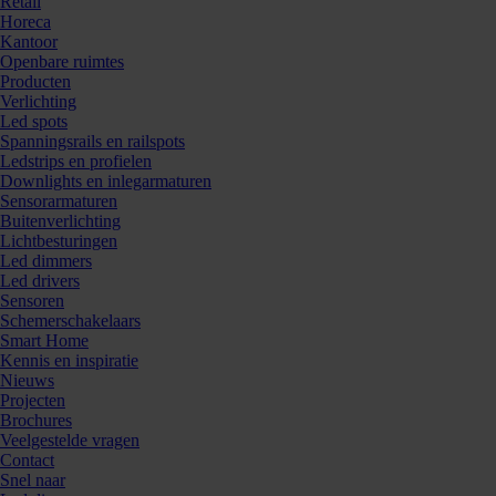
Retail
Horeca
Kantoor
Openbare ruimtes
Producten
Verlichting
Led spots
Spanningsrails en railspots
Ledstrips en profielen
Downlights en inlegarmaturen
Sensorarmaturen
Buitenverlichting
Lichtbesturingen
Led dimmers
Led drivers
Sensoren
Schemerschakelaars
Smart Home
Kennis en inspiratie
Nieuws
Projecten
Brochures
Veelgestelde vragen
Contact
Snel naar