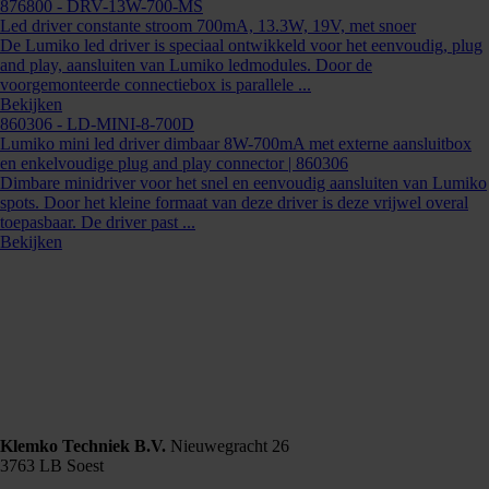
876800
- DRV-13W-700-MS
Led driver constante stroom 700mA, 13.3W, 19V, met snoer
De Lumiko led driver is speciaal ontwikkeld voor het eenvoudig, plug
and play, aansluiten van Lumiko ledmodules. Door de
voorgemonteerde connectiebox is parallele ...
Bekijken
860306
- LD-MINI-8-700D
Lumiko mini led driver dimbaar 8W-700mA met externe aansluitbox
en enkelvoudige plug and play connector | 860306
Dimbare minidriver voor het snel en eenvoudig aansluiten van Lumiko
spots. Door het kleine formaat van deze driver is deze vrijwel overal
toepasbaar. De driver past ...
Bekijken
Klemko Techniek B.V.
Nieuwegracht 26
3763 LB Soest