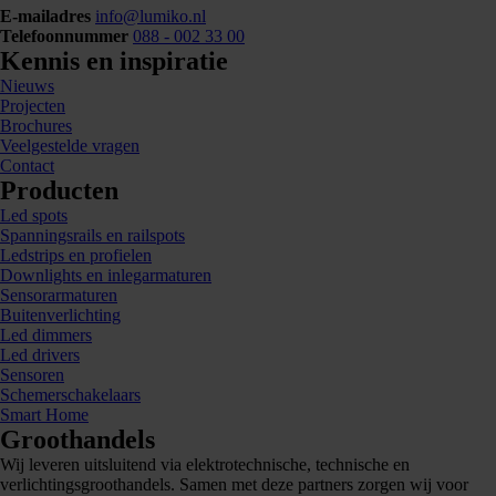
E-mailadres
info@lumiko.nl
Telefoonnummer
088 - 002 33 00
Kennis en inspiratie
Nieuws
Projecten
Brochures
Veelgestelde vragen
Contact
Producten
Led spots
Spanningsrails en railspots
Ledstrips en profielen
Downlights en inlegarmaturen
Sensorarmaturen
Buitenverlichting
Led dimmers
Led drivers
Sensoren
Schemerschakelaars
Smart Home
Groothandels
Wij leveren uitsluitend via elektrotechnische, technische en
verlichtingsgroothandels. Samen met deze partners zorgen wij voor