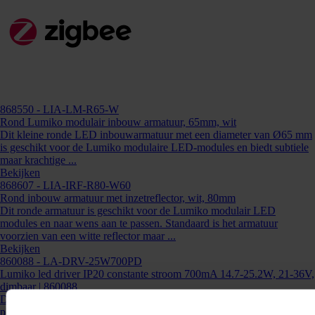
Kunnen we je ergens mee helpen?
Neem dan contact op +31 88 002 33
00 of info@lumiko.nl
868550
- LIA-LM-R65-W
Rond Lumiko modulair inbouw armatuur, 65mm, wit
Dit kleine ronde LED inbouwarmatuur met een diameter van Ø65 mm
is geschikt voor de Lumiko modulaire LED-modules en biedt subtiele
maar krachtige ...
Bekijken
868607
- LIA-IRF-R80-W60
Rond inbouw armatuur met inzetreflector, wit, 80mm
Dit ronde armatuur is geschikt voor de Lumiko modulair LED
modules en naar wens aan te passen. Standaard is het armatuur
voorzien van een witte reflector maar ...
Bekijken
860088
- LA-DRV-25W700PD
Lumiko led driver IP20 constante stroom 700mA 14.7-25.2W, 21-36V,
dimbaar | 860088
Deze Lumiko LED driver is speciaal ontwikkeld voor het eenvoudig,
plug and play, aansluiten van Lumiko LEDmodules. Door de dubbele