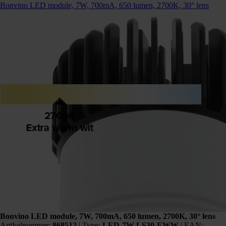
Bonvino LED module, 7W, 700mA, 650 lumen, 2700K, 30° lens
Bonvino LED module, 7W, 700mA, 650 lumen, 2700K, 30° lens
Artikelnummer:
868512
|
Type:
LED-7W-LS30-EWW
| EAN: