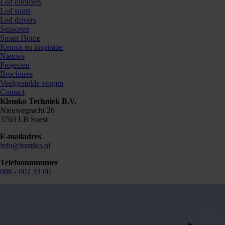
Led dimmers
Led spots
Led drivers
Sensoren
Smart Home
Kennis en inspiratie
Nieuws
Projecten
Brochures
Veelgestelde vragen
Contact
Klemko Techniek B.V.
Nieuwegracht 26
3763 LB Soest
E-mailadres
info@lumiko.nl
Telefoonnummer
088 - 002 33 00