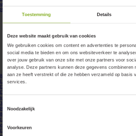
steekcontacten is parallelle ...
Bekijken
Toestemming
Details
Deze website maakt gebruik van cookies
We gebruiken cookies om content en advertenties te persona
social media te bieden en om ons websiteverkeer te analyse
over jouw gebruik van onze site met onze partners voor soci
analyse. Deze partners kunnen deze gegevens combineren me
aan ze heeft verstrekt of die ze hebben verzameld op basis 
860009
- LD-CC-DALI-38
Lumiko led driver IP20 constante stroom 300-1050 mA, 38W,
services.
DALI2/puls | 860009
Deze led driver werkt op constante stroom en is instelbaar van 300mA
tot 1050mA in stappen van 50mA. Met een maximaal vermogen van
Toestemmingsselectie
38W biedt deze driver voldoende ...
Bekijken
Noodzakelijk
860052
- LD-MINI-10-700D
Lumiko mini led driver dimbaar 10W-350mA met externe aansluitbox
en dubbelvoudige plug and play connectorbox | 860052
Voorkeuren
Dimbare minidriver voor het snel en eenvoudig aansluiten van Lumiko
spots. Door het kleine formaat van deze driver is deze vrijwel overal