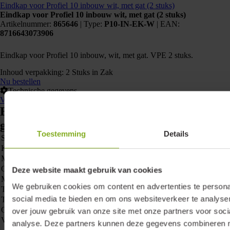
Eindkap voor Profiel 10 inbouw wit, met gat (2 stuks)
Eindkap voor Profiel 10 inbouw wit, met gat (2 stuks)
Artikelnummer:
865646
|
Type:
P10-IN-EK-W
| EAN:
8716643073906
Eindkap voor Profiel 10 inbouw, wit, met gat. VPE 2 stuks.
Inhoud verpakking: 2 Stuks in Zak
Nu bestellen
Technische gegevens
Veelgestelde vragen
Eindkap voor Profiel 10 inbouw wit, met
gat (2 stuks)
Toestemming
Details
Specificaties
Waarde
Kleur
Wit
Materiaal
Kunststof
Onderdeel van serie
Ledstrips profiel 10 COB
Deze website maakt gebruik van cookies
Montage
Inbouw
We gebruiken cookies om content en advertenties te persona
Type toebehoren/onderdelen
Eindstuk
social media te bieden en om ons websiteverkeer te analyse
Toebehoren
Onderdeel
over jouw gebruik van onze site met onze partners voor soci
Voor led type
Ledstrip COB 8mm
analyse. Deze partners kunnen deze gegevens combineren me