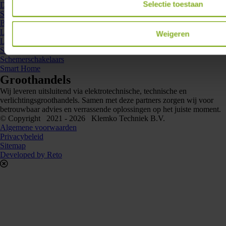
Selectie toestaan
Downlights en inlegarmaturen
Sensorarmaturen
Buitenverlichting
Led dimmers
Weigeren
Led drivers
Sensoren
Schemerschakelaars
Smart Home
Groothandels
Wij leveren uitsluitend via elektrotechnische, technische en
verlichtingsgroothandels. Samen met deze partners zorgen wij voor
betrouwbaar advies en verrassende oplossingen op het juiste moment.
© Copyright 2021 - 2026 Klemko Techniek B.V.
Algemene voorwaarden
Privacybeleid
Sitemap
Developed by Reto