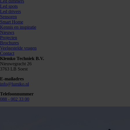
Led dimmers
Led spots
Led drivers
Sensoren
Smart Home
Kennis en inspiratie
Nieuws
Projecten
Brochures
Veelgestelde vragen
Contact
Klemko Techniek B.V.
Nieuwegracht 26
3763 LB Soest
E-mailadres
info@lumiko.nl
Telefoonnummer
088 - 002 33 00