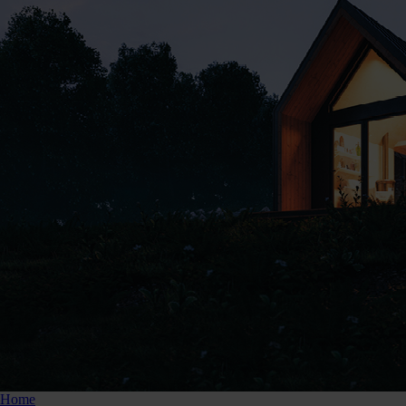
865646
Kunnen we je ergens mee helpen?
Neem dan contact op +31 88 002 33
00 of info@lumiko.nl
Home