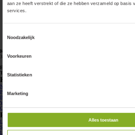
aan ze heeft verstrekt of die ze hebben verzameld op basis 
services.
Toestemmingsselectie
Noodzakelijk
Klemko Techniek B.V.
Nieuwegracht 26
Voorkeuren
3763 LB Soest
E-mailadres
info@lumiko.nl
Telefoonnummer
088 - 002 33 00
Statistieken
Kennis en inspiratie
Nieuws
Projecten
Marketing
Brochures
Veelgestelde vragen
Contact
Producten
Alles toestaan
Led spots
Spanningsrails en railspots
Ledstrips en profielen