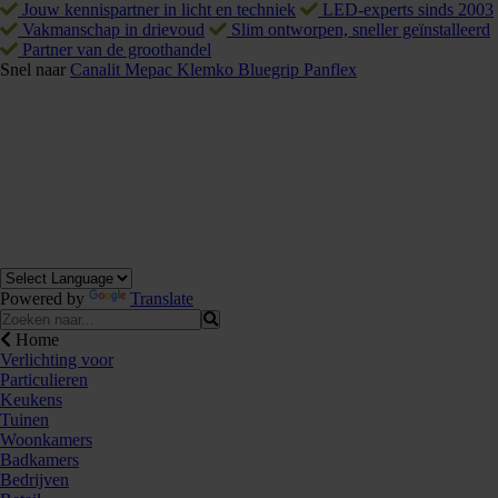
Jouw kennispartner in licht en techniek
LED-experts sinds 2003
Vakmanschap in drievoud
Slim ontworpen, sneller geïnstalleerd
Partner van de groothandel
Snel naar
Canalit
Mepac
Klemko
Bluegrip
Panflex
Powered by
Translate
Home
Verlichting voor
Particulieren
Keukens
Tuinen
Woonkamers
Badkamers
Bedrijven