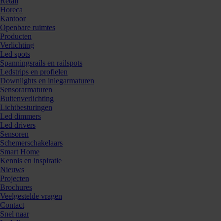
Retail
Horeca
Kantoor
Openbare ruimtes
Producten
Verlichting
Led spots
Spanningsrails en railspots
Ledstrips en profielen
Downlights en inlegarmaturen
Sensorarmaturen
Buitenverlichting
Lichtbesturingen
Led dimmers
Led drivers
Sensoren
Schemerschakelaars
Smart Home
Kennis en inspiratie
Nieuws
Projecten
Brochures
Veelgestelde vragen
Contact
Snel naar