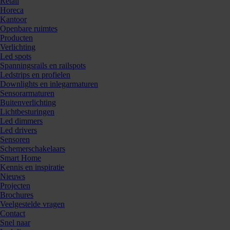
Retail
Horeca
Kantoor
Openbare ruimtes
Producten
Verlichting
Led spots
Spanningsrails en railspots
Ledstrips en profielen
Downlights en inlegarmaturen
Sensorarmaturen
Buitenverlichting
Lichtbesturingen
Led dimmers
Led drivers
Sensoren
Schemerschakelaars
Smart Home
Kennis en inspiratie
Nieuws
Projecten
Brochures
Veelgestelde vragen
Contact
Snel naar