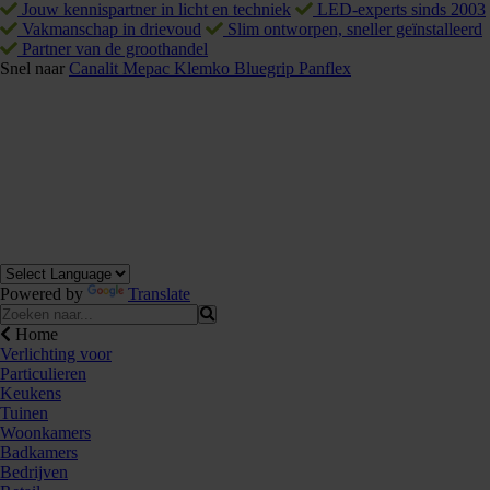
Jouw kennispartner in licht en techniek
LED-experts sinds 2003
Vakmanschap in drievoud
Slim ontworpen, sneller geïnstalleerd
Partner van de groothandel
Snel naar
Canalit
Mepac
Klemko
Bluegrip
Panflex
Powered by
Translate
Home
Verlichting voor
Particulieren
Keukens
Tuinen
Woonkamers
Badkamers
Bedrijven