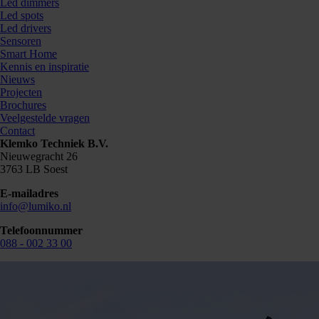
Led dimmers
Led spots
Led drivers
Sensoren
Smart Home
Kennis en inspiratie
Nieuws
Projecten
Brochures
Veelgestelde vragen
Contact
Klemko Techniek B.V.
Nieuwegracht 26
3763 LB Soest
E-mailadres
info@lumiko.nl
Telefoonnummer
088 - 002 33 00