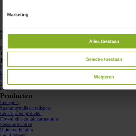
Marketing
Klemko Techniek B.V.
Nieuwegracht 26
3763 LB Soest
Alles toestaan
E-mailadres
info@lumiko.nl
Telefoonnummer
088 - 002 33 00
Kennis en inspiratie
Selectie toestaan
Nieuws
Projecten
Weigeren
Brochures
Veelgestelde vragen
Contact
Producten
Led spots
Spanningsrails en railspots
Ledstrips en profielen
Downlights en inlegarmaturen
Sensorarmaturen
Buitenverlichting
Led dimmers