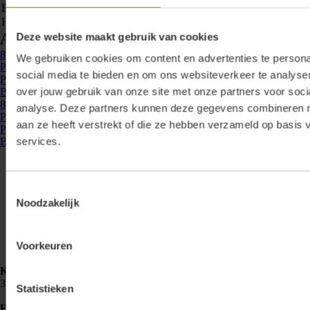
Breedte
24.8 mm
Hoogte
7 mm
Accessoires & opties
Deze website maakt gebruik van cookies
865104
- P20-IN-GS-2M
We gebruiken cookies om content en advertenties te persona
Profiel 20, inbouw, grijs, 2 meter
social media te bieden en om ons websiteverkeer te analyse
Profiel 20 inbouw 2 meter grijs ...
over jouw gebruik van onze site met onze partners voor soci
Bekijken
865110
- P20-IN-W-2M
analyse. Deze partners kunnen deze gegevens combineren me
Profiel 20, inbouw, wit, 2 meter
aan ze heeft verstrekt of die ze hebben verzameld op basis 
Profiel 20 inbouw 2 meter wit ...
services.
Bekijken
Toestemmingsselectie
Noodzakelijk
Voorkeuren
Klemko Techniek B.V.
Nieuwegracht 26
3763 LB Soest
Statistieken
E-mailadres
info@lumiko.nl