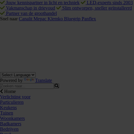
Jouw kennispartner in licht en techniek
LED-experts sinds 2003
Vakmanschap in drievoud
Slim ontworpen, sneller geïnstalleerd
Partner van de groothandel
Snel naar
Canalit
Mepac
Klemko
Bluegrip
Panflex
Powered by
Translate
Home
Verlichting voor
Particulieren
Keukens
Tuinen
Woonkamers
Badkamers
Bedrijven