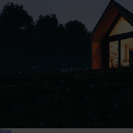
865251
Home