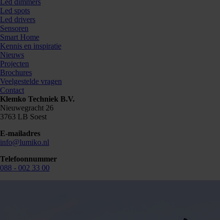
Led dimmers
Led spots
Led drivers
Sensoren
Smart Home
Kennis en inspiratie
Nieuws
Projecten
Brochures
Veelgestelde vragen
Contact
Klemko Techniek B.V.
Nieuwegracht 26
3763 LB Soest
E-mailadres
info@lumiko.nl
Telefoonnummer
088 - 002 33 00