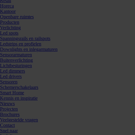
Retail
Horeca
Kantoor
Openbare ruimtes
Producten
Verlichting
Led spots
Spanningsrails en railspots
Ledstrips en profielen
Downlights en inlegarmaturen
Sensorarmaturen
Buitenverlichting
Lichtbesturingen
Led dimmers
Led drivers
Sensoren
Schemerschakelaars
Smart Home
Kennis en inspiratie
Nieuws
Projecten
Brochures
Veelgestelde vragen
Contact
Snel naar