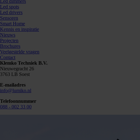
Led dimmers
Led spots
Led drivers
Sensoren
Smart Home
Kennis en inspiratie
Nieuws
Projecten
Brochures
Veelgestelde vragen
Contact
Klemko Techniek B.V.
Nieuwegracht 26
3763 LB Soest
E-mailadres
info@lumiko.nl
Telefoonnummer
088 - 002 33 00