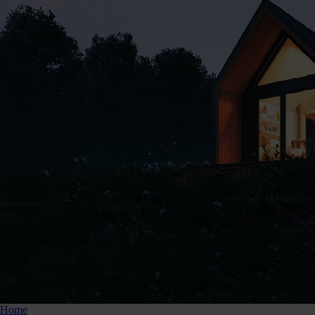
865205
Home