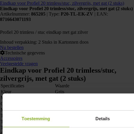
Kunnen we je ergens mee helpen?
Eindkap voor Profiel 20 trimless/stuc, zilvergrijs, met gat (2 stuks)
Eindkap voor Profiel 20 trimless/stuc, zilvergrijs, met gat (2 stuks)
Neem dan contact op +31 88 002 33
Artikelnummer:
865205
|
Type:
P20-TL-EK-ZV
| EAN:
00 of info@lumiko.nl
8716643071193
Profiel 20 trimless / stuc eindkap met gat zilver
Inhoud verpakking: 2 Stuks in Kartonnen doos
Nu bestellen
Technische gegevens
Accessoires
Veelgestelde vragen
Eindkap voor Profiel 20 trimless/stuc,
zilvergrijs, met gat (2 stuks)
Specificaties
Waarde
Kleur
Grijs
Materiaal
Kunststof
Onderdeel van serie
Ledstrips profiel 20
Montage
Stucwerk
Type connector
Eindkap met gat
Toestemming
Details
Type toebehoren/onderdelen
Eindstuk
Toebehoren
Onderdeel