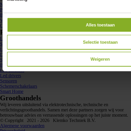
Nieuws
Projecten
Brochures
Veelgestelde vragen
Alles toestaan
Contact
Producten
Led spots
Selectie toestaan
Spanningsrails en railspots
Ledstrips en profielen
Downlights en inlegarmaturen
Weigeren
Sensorarmaturen
Buitenverlichting
Led dimmers
Led drivers
Sensoren
Schemerschakelaars
Smart Home
Groothandels
Wij leveren uitsluitend via elektrotechnische, technische en
verlichtingsgroothandels. Samen met deze partners zorgen wij voor
betrouwbaar advies en verrassende oplossingen op het juiste moment.
© Copyright 2021 - 2026 Klemko Techniek B.V.
Algemene voorwaarden
Privacybeleid