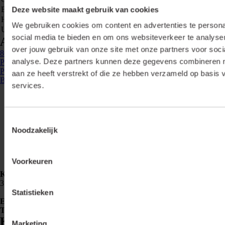
Breedte
Deze website maakt gebruik van cookies
23.2 mm
Hoogte
20.6 mm
We gebruiken cookies om content en advertenties te persona
Uitvoering oppervlakte
Geanodiseerd
social media te bieden en om ons websiteverkeer te analyse
Accessoires & opties
over jouw gebruik van onze site met onze partners voor soci
865141
- P20-TR-GS-2M
analyse. Deze partners kunnen deze gegevens combineren me
Profiel 20, stuc, grijs, 2 meter
Profiel 20 trimless / stuc 2 meter grijs ...
aan ze heeft verstrekt of die ze hebben verzameld op basis 
Bekijken
services.
Toestemmingsselectie
Noodzakelijk
Voorkeuren
Klemko Techniek B.V.
Nieuwegracht 26
3763 LB Soest
Statistieken
E-mailadres
info@lumiko.nl
Telefoonnummer
088 - 002 33 00
Kennis en inspiratie
Marketing