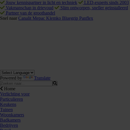
Jouw kennispartner in licht en techniek
LED-experts sinds 2003
Vakmanschap in drievoud
Slim ontworpen, sneller geïnstalleerd
Partner van de groothandel
Snel naar
Canalit
Mepac
Klemko
Bluegrip
Panflex
Powered by
Translate
Home
Verlichting voor
Particulieren
Keukens
Tuinen
Woonkamers
Badkamers
Bedrijven