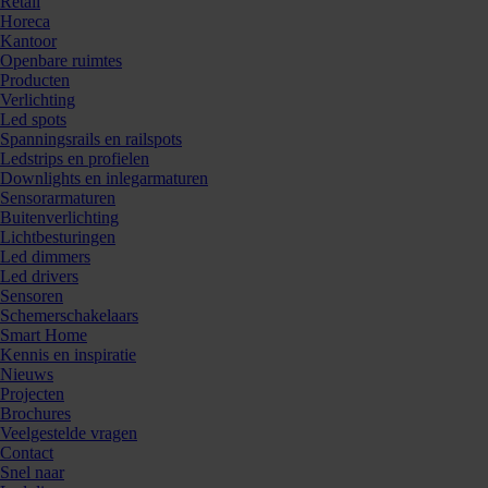
Retail
Horeca
Kantoor
Openbare ruimtes
Producten
Verlichting
Led spots
Spanningsrails en railspots
Ledstrips en profielen
Downlights en inlegarmaturen
Sensorarmaturen
Buitenverlichting
Lichtbesturingen
Led dimmers
Led drivers
Sensoren
Schemerschakelaars
Smart Home
Kennis en inspiratie
Nieuws
Projecten
Brochures
Veelgestelde vragen
Contact
Snel naar