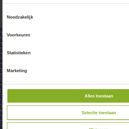
Toestemmingsselectie
Noodzakelijk
860230
- LD-CC-ZG-MO-38
Lumiko led driver IP20 constante stroom 300-1050mA, 38W, Zigbee,
Voorkeuren
dimbaar | 860230
Led driver constante stroom , welke met stappen van 50mA instelbaar
is tussen 300mA en 1050mA. De driver heeft een Maximum vermogen
Statistieken
van 38W. Deze driver kan bediend ...
Bekijken
860006
- LD-CC-1-10V-38
Marketing
Lumiko led driver IP20 constante stroom 300-1050 mA, 38W, 0/1-
10V | 860006
Deze led driver werkt op constante stroom en is instelbaar van 300mA
tot 1050mA in stappen van 50mA. Met een maximaal vermogen van
38W biedt deze driver voldoende ...
Alles toestaan
Bekijken
876820
- DRV-12W-INST-ZS
Led driver IP20 constante stroom 350/700mA, 12,5W, 32V, zonder
snoer
Selectie toestaan
Een universele LED driver in een fraaie compacte behuizing die zowel
350 of 700 mA kan leveren. Voorzien van 4 beveiligingen tegen:
Korsluiting, thermisch,onbelast ...