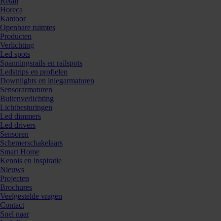
Retail
Horeca
Kantoor
Openbare ruimtes
Producten
Verlichting
Led spots
Spanningsrails en railspots
Ledstrips en profielen
Downlights en inlegarmaturen
Sensorarmaturen
Buitenverlichting
Lichtbesturingen
Led dimmers
Led drivers
Sensoren
Schemerschakelaars
Smart Home
Kennis en inspiratie
Nieuws
Projecten
Brochures
Veelgestelde vragen
Contact
Snel naar