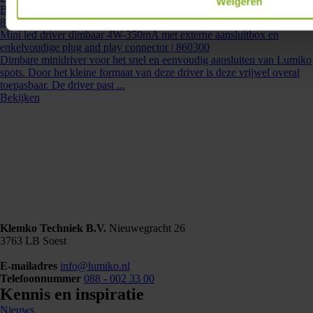
Weigeren
Bekijken
860300
- LD-MINI-4-350D
Mini led driver dimbaar 4W-350mA met externe aansluitbox en
enkelvoudige plug and play connector | 860300
Dimbare minidriver voor het snel en eenvoudig aansluiten van Lumiko
spots. Door het kleine formaat van deze driver is deze vrijwel overal
toepasbaar. De driver past ...
Bekijken
Klemko Techniek B.V.
Nieuwegracht 26
3763 LB Soest
E-mailadres
info@lumiko.nl
Telefoonnummer
088 - 002 33 00
Kennis en inspiratie
Nieuws