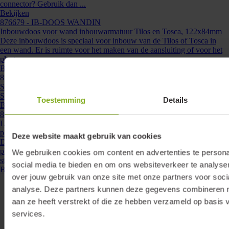
connector? Gebruik dan ...
Bekijken
876679
- IB-DOOS WANDIN
Inbouwdoos voor wand inbouwarmatuur Tilos en Tosca, 122x84mm
Deze inbouwdoos is speciaal voor inbouw van de Tilos of Tosca in
een wand. Er is ruimte voor het maken van de aansluiting of voor het
plaatsen van ...
Bekijken
876678
- STUC-WAND
Stucplaat voor wand inbouwarmatuur 135x135mm
Stucplaat voor Wand up-/downlight inbouwarmaturen. ...
Toestemming
Details
Bekijken
860033
- DRV-18W-350-PD-MS
Lumiko led driver constante stroom 350mA, 9-18W, 26-52V, dimbaar
plug and play| 860033
Deze website maakt gebruik van cookies
Deze Lumiko LED driver is speciaal ontwikkeld voor het eenvoudig,
plug and play, aansluiten van Lumiko LEDmodules. Door de dubbele
We gebruiken cookies om content en advertenties te persona
steekcontacten is parallelle ...
social media te bieden en om ons websiteverkeer te analyse
Bekijken
over jouw gebruik van onze site met onze partners voor soci
analyse. Deze partners kunnen deze gegevens combineren me
aan ze heeft verstrekt of die ze hebben verzameld op basis 
services.