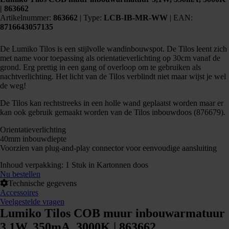
| 863662
Artikelnummer:
863662
|
Type:
LCB-IB-MR-WW
| EAN:
8716643057135
De Lumiko Tilos is een stijlvolle wandinbouwspot. De Tilos leent zich
met name voor toepassing als orientatieverlichting op 30cm vanaf de
grond. Erg prettig in een gang of overloop om te gebruiken als
nachtverlichting. Het licht van de Tilos verblindt niet maar wijst je wel
de weg!
De Tilos kan rechtstreeks in een holle wand geplaatst worden maar er
kan ook gebruik gemaakt worden van de Tilos inbouwdoos (876679).
Orientatieverlichting
40mm inbouwdiepte
Voorzien van plug-and-play connector voor eenvoudige aansluiting
Inhoud verpakking: 1 Stuk in Kartonnen doos
Nu bestellen
Technische gegevens
Accessoires
Veelgestelde vragen
Lumiko Tilos COB muur inbouwarmatuur
3,1W, 350mA, 3000K | 863662