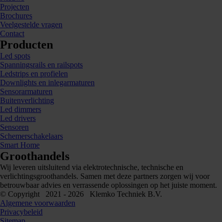
Projecten
Brochures
Veelgestelde vragen
Contact
Producten
Led spots
Spanningsrails en railspots
Ledstrips en profielen
Downlights en inlegarmaturen
Sensorarmaturen
Buitenverlichting
Led dimmers
Led drivers
Sensoren
Schemerschakelaars
Smart Home
Groothandels
Wij leveren uitsluitend via elektrotechnische, technische en
verlichtingsgroothandels. Samen met deze partners zorgen wij voor
betrouwbaar advies en verrassende oplossingen op het juiste moment.
© Copyright 2021 - 2026 Klemko Techniek B.V.
Algemene voorwaarden
Privacybeleid
Sitemap