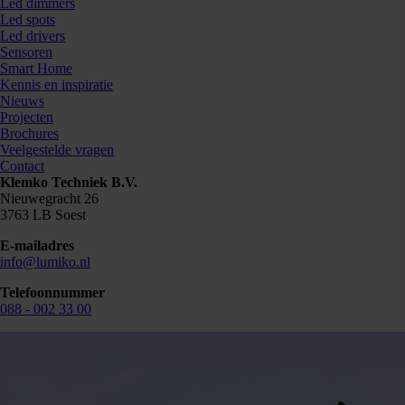
Led dimmers
Led spots
Led drivers
Sensoren
Smart Home
Kennis en inspiratie
Nieuws
Projecten
Brochures
Veelgestelde vragen
Contact
Klemko Techniek B.V.
Nieuwegracht 26
3763 LB Soest
E-mailadres
info@lumiko.nl
Telefoonnummer
088 - 002 33 00