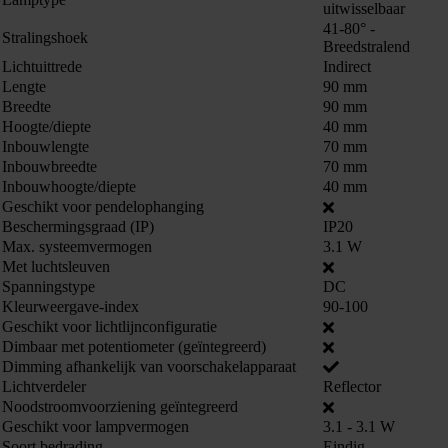
uitwisselbaar
41-80° -
Stralingshoek
Breedstralend
Lichtuittrede
Indirect
Lengte
90 mm
Breedte
90 mm
Hoogte/diepte
40 mm
Inbouwlengte
70 mm
Inbouwbreedte
70 mm
Inbouwhoogte/diepte
40 mm
Geschikt voor pendelophanging
Beschermingsgraad (IP)
IP20
Max. systeemvermogen
3.1 W
Met luchtsleuven
Spanningstype
DC
Kleurweergave-index
90-100
Geschikt voor lichtlijnconfiguratie
Dimbaar met potentiometer (geïntegreerd)
Dimming afhankelijk van voorschakelapparaat
Lichtverdeler
Reflector
863662
Noodstroomvoorziening geïntegreerd
Geschikt voor lampvermogen
3.1 - 3.1 W
Soort bedrading
Eindig