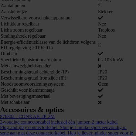
Aantal polen
2
Aansluitwijze
Stekker
Verwisselbare voorschakelapparatuur
Lichtkleur regelbaar
Nee
Lichtstroom regelbaar
Traploos
Stralingshoek regelbaar
Nee
Energie-efficiëntieklasse van de lichtbron volgens
E
EU regelgeving 2019/2015
Dimbaar
Specifieke lichtstroom armatuur
0 - 103 lm/W
Met aanwezigheidsmelder
Beschermingsgraad achterzijde (IP)
IP20
Kunnen we je ergens mee helpen?
Beschermingsgraad frontzijde (IP)
IP20
Noodstroomvoorzieningssysteem
Geen
Neem dan contact op +31 88 002 33
Geschikt voor klemmontage
00 of info@lumiko.nl
Met bevestigingsmateriaal
Met schakelaar
Accessoires & opties
876802
- CONKAB-2P-2M
2-voudige connectorkabel inclusief één jumper. 2 meter kabel
Plug-and-play connectorkabel. Sluit je Lumiko spots eenvoudig in
serie aan met deze connectorkabel. Heb je liever minder snoer voor je