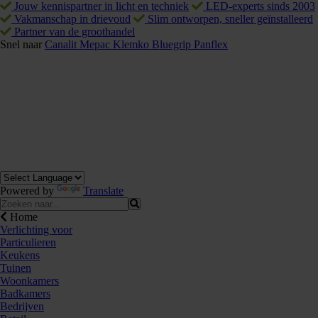
Jouw kennispartner in licht en techniek
LED-experts sinds 2003
Vakmanschap in drievoud
Slim ontworpen, sneller geïnstalleerd
Partner van de groothandel
Snel naar
Canalit
Mepac
Klemko
Bluegrip
Panflex
Powered by
Translate
Home
Verlichting voor
Particulieren
Keukens
Tuinen
Woonkamers
Badkamers
Bedrijven