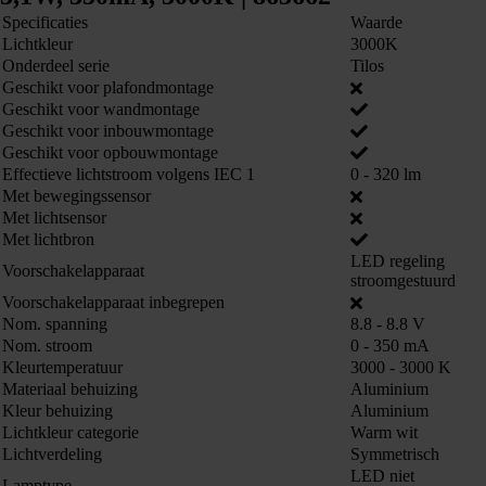
Specificaties
Waarde
Lichtkleur
3000K
Onderdeel serie
Tilos
Geschikt voor plafondmontage
Geschikt voor wandmontage
Geschikt voor inbouwmontage
Geschikt voor opbouwmontage
Effectieve lichtstroom volgens IEC 1
0 - 320 lm
Met bewegingssensor
Met lichtsensor
Met lichtbron
LED regeling
Voorschakelapparaat
stroomgestuurd
Voorschakelapparaat inbegrepen
Nom. spanning
8.8 - 8.8 V
Nom. stroom
0 - 350 mA
Kleurtemperatuur
3000 - 3000 K
Materiaal behuizing
Aluminium
Kleur behuizing
Aluminium
Lichtkleur categorie
Warm wit
Lichtverdeling
Symmetrisch
LED niet
Lamptype