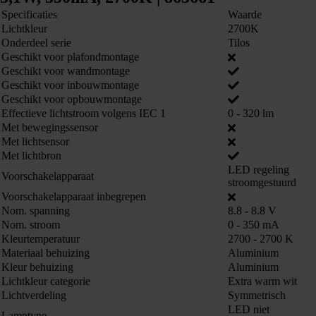
Specificaties
Waarde
Lichtkleur
2700K
Onderdeel serie
Tilos
Geschikt voor plafondmontage
Geschikt voor wandmontage
Geschikt voor inbouwmontage
Geschikt voor opbouwmontage
Effectieve lichtstroom volgens IEC 1
0 - 320 lm
Met bewegingssensor
Met lichtsensor
Met lichtbron
LED regeling
Voorschakelapparaat
stroomgestuurd
Voorschakelapparaat inbegrepen
Nom. spanning
8.8 - 8.8 V
Nom. stroom
0 - 350 mA
Kleurtemperatuur
2700 - 2700 K
Materiaal behuizing
Aluminium
Kleur behuizing
Aluminium
Lichtkleur categorie
Extra warm wit
Lichtverdeling
Symmetrisch
LED niet
Lamptype