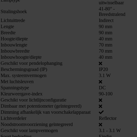
uitwisselbaar
41-80° -
Stralingshoek
Breedstralend
Lichtuittrede
Indirect
Lengte
90 mm
Breedte
90 mm
Hoogte/diepte
40 mm
Inbouwlengte
70 mm
Inbouwbreedte
70 mm
Inbouwhoogte/diepte
40 mm
Geschikt voor pendelophanging
Beschermingsgraad (IP)
IP20
Max. systeemvermogen
3.1 W
Met luchtsleuven
Spanningstype
DC
Kleurweergave-index
90-100
Geschikt voor lichtlijnconfiguratie
Dimbaar met potentiometer (geïntegreerd)
Dimming afhankelijk van voorschakelapparaat
Lichtverdeler
Reflector
863661
Noodstroomvoorziening geïntegreerd
Geschikt voor lampvermogen
3.1 - 3.1 W
Soort bedrading
Eindig