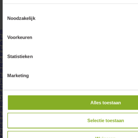
Toestemmingsselectie
Noodzakelijk
860230
- LD-CC-ZG-MO-38
Lumiko led driver IP20 constante stroom 300-1050mA, 38W, Zigbee,
Voorkeuren
dimbaar | 860230
Led driver constante stroom , welke met stappen van 50mA instelbaar
is tussen 300mA en 1050mA. De driver heeft een Maximum vermogen
Statistieken
van 38W. Deze driver kan bediend ...
Bekijken
860006
- LD-CC-1-10V-38
Marketing
Lumiko led driver IP20 constante stroom 300-1050 mA, 38W, 0/1-
10V | 860006
Deze led driver werkt op constante stroom en is instelbaar van 300mA
tot 1050mA in stappen van 50mA. Met een maximaal vermogen van
38W biedt deze driver voldoende ...
Alles toestaan
Bekijken
876820
- DRV-12W-INST-ZS
Led driver IP20 constante stroom 350/700mA, 12,5W, 32V, zonder
snoer
Selectie toestaan
Een universele LED driver in een fraaie compacte behuizing die zowel
350 of 700 mA kan leveren. Voorzien van 4 beveiligingen tegen:
Korsluiting, thermisch,onbelast ...