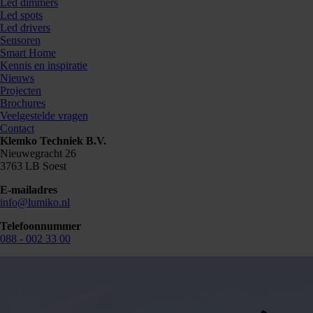
Led dimmers
Led spots
Led drivers
Sensoren
Smart Home
Kennis en inspiratie
Nieuws
Projecten
Brochures
Veelgestelde vragen
Contact
Klemko Techniek B.V.
Nieuwegracht 26
3763 LB Soest
E-mailadres
info@lumiko.nl
Telefoonnummer
088 - 002 33 00