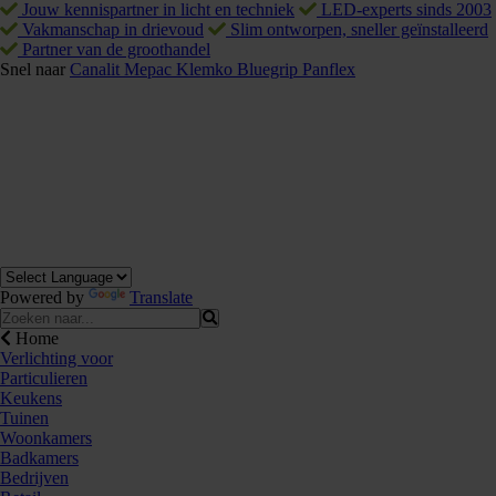
Jouw kennispartner in licht en techniek
LED-experts sinds 2003
Vakmanschap in drievoud
Slim ontworpen, sneller geïnstalleerd
Partner van de groothandel
Snel naar
Canalit
Mepac
Klemko
Bluegrip
Panflex
Powered by
Translate
Home
Verlichting voor
Particulieren
Keukens
Tuinen
Woonkamers
Badkamers
Bedrijven