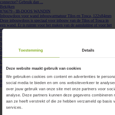
connector? Gebruik dan ...
Bekijken
876679
- IB-DOOS WANDIN
Inbouwdoos voor wand inbouwarmatuur Tilos en Tosca, 122x84mm
Deze inbouwdoos is speciaal voor inbouw van de Tilos of Tosca in
een wand. Er is ruimte voor het maken van de aansluiting of voor het
plaatsen van ...
Bekijken
876678
- STUC-WAND
Stucplaat voor wand inbouwarmatuur 135x135mm
Stucplaat voor Wand up-/downlight inbouwarmaturen. ...
Toestemming
Details
Bekijken
860033
- DRV-18W-350-PD-MS
Lumiko led driver constante stroom 350mA, 9-18W, 26-52V, dimbaar
plug and play| 860033
Deze website maakt gebruik van cookies
Deze Lumiko LED driver is speciaal ontwikkeld voor het eenvoudig,
plug and play, aansluiten van Lumiko LEDmodules. Door de dubbele
We gebruiken cookies om content en advertenties te persona
steekcontacten is parallelle ...
social media te bieden en om ons websiteverkeer te analyse
Bekijken
over jouw gebruik van onze site met onze partners voor soci
analyse. Deze partners kunnen deze gegevens combineren me
aan ze heeft verstrekt of die ze hebben verzameld op basis 
services.