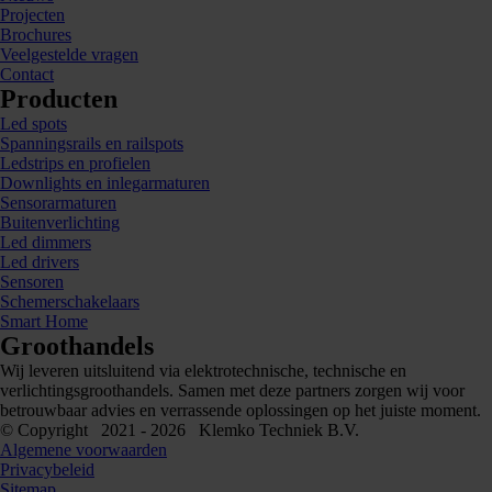
Projecten
Brochures
Veelgestelde vragen
Contact
Producten
Led spots
Spanningsrails en railspots
Ledstrips en profielen
Downlights en inlegarmaturen
Sensorarmaturen
Buitenverlichting
Led dimmers
Led drivers
Sensoren
Schemerschakelaars
Smart Home
Groothandels
Wij leveren uitsluitend via elektrotechnische, technische en
verlichtingsgroothandels. Samen met deze partners zorgen wij voor
betrouwbaar advies en verrassende oplossingen op het juiste moment.
© Copyright 2021 - 2026 Klemko Techniek B.V.
Algemene voorwaarden
Privacybeleid
Sitemap