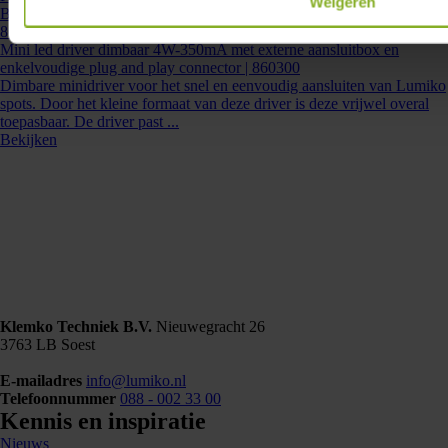
Weigeren
Bekijken
860300
- LD-MINI-4-350D
Mini led driver dimbaar 4W-350mA met externe aansluitbox en
enkelvoudige plug and play connector | 860300
Dimbare minidriver voor het snel en eenvoudig aansluiten van Lumiko
spots. Door het kleine formaat van deze driver is deze vrijwel overal
toepasbaar. De driver past ...
Bekijken
Klemko Techniek B.V.
Nieuwegracht 26
3763 LB Soest
E-mailadres
info@lumiko.nl
Telefoonnummer
088 - 002 33 00
Kennis en inspiratie
Nieuws