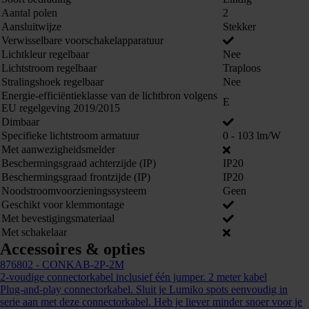
Aantal polen
2
Aansluitwijze
Stekker
Verwisselbare voorschakelapparatuur
Lichtkleur regelbaar
Nee
Lichtstroom regelbaar
Traploos
Stralingshoek regelbaar
Nee
Energie-efficiëntieklasse van de lichtbron volgens
E
EU regelgeving 2019/2015
Dimbaar
Specifieke lichtstroom armatuur
0 - 103 lm/W
Met aanwezigheidsmelder
Beschermingsgraad achterzijde (IP)
IP20
Kunnen we je ergens mee helpen?
Beschermingsgraad frontzijde (IP)
IP20
Noodstroomvoorzieningssysteem
Geen
Neem dan contact op +31 88 002 33
Geschikt voor klemmontage
00 of info@lumiko.nl
Met bevestigingsmateriaal
Met schakelaar
Accessoires & opties
876802
- CONKAB-2P-2M
2-voudige connectorkabel inclusief één jumper. 2 meter kabel
Plug-and-play connectorkabel. Sluit je Lumiko spots eenvoudig in
serie aan met deze connectorkabel. Heb je liever minder snoer voor je