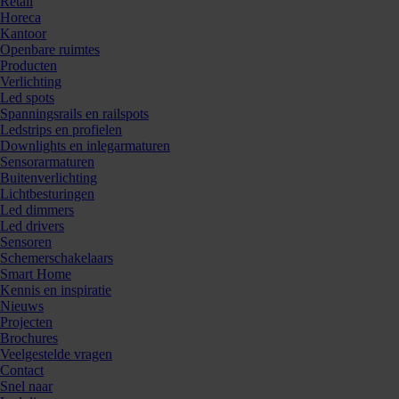
Retail
Horeca
Kantoor
Openbare ruimtes
Producten
Verlichting
Led spots
Spanningsrails en railspots
Ledstrips en profielen
Downlights en inlegarmaturen
Sensorarmaturen
Buitenverlichting
Lichtbesturingen
Led dimmers
Led drivers
Sensoren
Schemerschakelaars
Smart Home
Kennis en inspiratie
Nieuws
Projecten
Brochures
Veelgestelde vragen
Contact
Snel naar