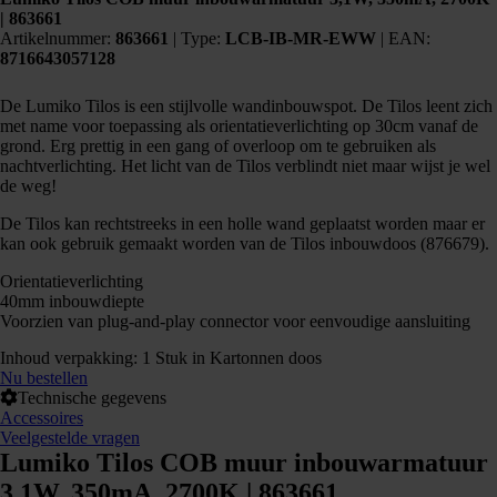
| 863661
Artikelnummer:
863661
|
Type:
LCB-IB-MR-EWW
| EAN:
8716643057128
De Lumiko Tilos is een stijlvolle wandinbouwspot. De Tilos leent zich
met name voor toepassing als orientatieverlichting op 30cm vanaf de
grond. Erg prettig in een gang of overloop om te gebruiken als
nachtverlichting. Het licht van de Tilos verblindt niet maar wijst je wel
de weg!
De Tilos kan rechtstreeks in een holle wand geplaatst worden maar er
kan ook gebruik gemaakt worden van de Tilos inbouwdoos (876679).
Orientatieverlichting
40mm inbouwdiepte
Voorzien van plug-and-play connector voor eenvoudige aansluiting
Inhoud verpakking: 1 Stuk in Kartonnen doos
Nu bestellen
Technische gegevens
Accessoires
Veelgestelde vragen
Lumiko Tilos COB muur inbouwarmatuur
3,1W, 350mA, 2700K | 863661