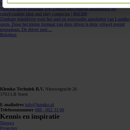
860300
- LD-MINI-4-350D
Mini led driver dimbaar 4W-350mA met externe aansluitbox en
enkelvoudige plug and play connector | 860300
Dimbare minidriver voor het snel en eenvoudig aansluiten van Lumiko
spots. Door het kleine formaat van deze driver is deze vrijwel overal
toepasbaar. De driver past ...
Bekijken
Klemko Techniek B.V.
Nieuwegracht 26
3763 LB Soest
E-mailadres
info@lumiko.nl
Telefoonnummer
088 - 002 33 00
Kennis en inspiratie
Nieuws
Projecten