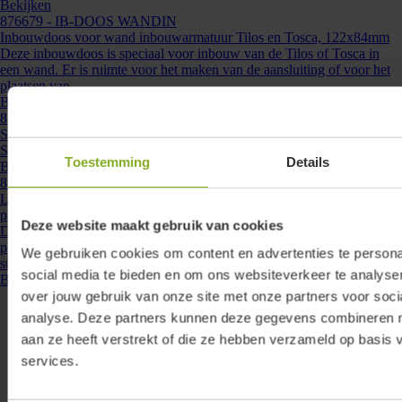
Bekijken
876679
- IB-DOOS WANDIN
Inbouwdoos voor wand inbouwarmatuur Tilos en Tosca, 122x84mm
Deze inbouwdoos is speciaal voor inbouw van de Tilos of Tosca in
een wand. Er is ruimte voor het maken van de aansluiting of voor het
plaatsen van ...
Bekijken
876678
- STUC-WAND
Stucplaat voor wand inbouwarmatuur 135x135mm
Stucplaat voor Wand up-/downlight inbouwarmaturen. ...
Toestemming
Details
Bekijken
860033
- DRV-18W-350-PD-MS
Lumiko led driver constante stroom 350mA, 9-18W, 26-52V, dimbaar
plug and play| 860033
Deze website maakt gebruik van cookies
Deze Lumiko LED driver is speciaal ontwikkeld voor het eenvoudig,
plug and play, aansluiten van Lumiko LEDmodules. Door de dubbele
We gebruiken cookies om content en advertenties te persona
steekcontacten is parallelle ...
social media te bieden en om ons websiteverkeer te analyse
Bekijken
over jouw gebruik van onze site met onze partners voor soci
analyse. Deze partners kunnen deze gegevens combineren me
aan ze heeft verstrekt of die ze hebben verzameld op basis 
services.