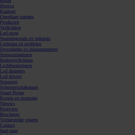
Retail
Horeca
Kantoor
Openbare ruimtes
Producten
Verlichting
Led spots
Spanningsrails en railspots
Ledstrips en profielen
Downlights en inlegarmaturen
Sensorarmaturen
Buitenverlichting
Lichtbesturingen
Led dimmers
Led drivers
Sensoren
Schemerschakelaars
Smart Home
Kennis en inspiratie
Nieuws
Projecten
Brochures
Veelgestelde vragen
Contact
Snel naar