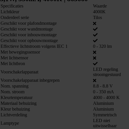
Specificaties
Waarde
Lichtkleur
4000K
Onderdeel serie
Tilos
Geschikt voor plafondmontage
Geschikt voor wandmontage
Geschikt voor inbouwmontage
Geschikt voor opbouwmontage
Effectieve lichtstroom volgens IEC 1
0 - 320 lm
Met bewegingssensor
Met lichtsensor
Met lichtbron
LED regeling
Voorschakelapparaat
stroomgestuurd
Voorschakelapparaat inbegrepen
Nom. spanning
8.8 - 8.8 V
Nom. stroom
0 - 350 mA
Kleurtemperatuur
4000 - 4000 K
Materiaal behuizing
Aluminium
Kleur behuizing
Aluminium
Lichtverdeling
Symmetrisch
LED niet
Lamptype
uitwisselbaar