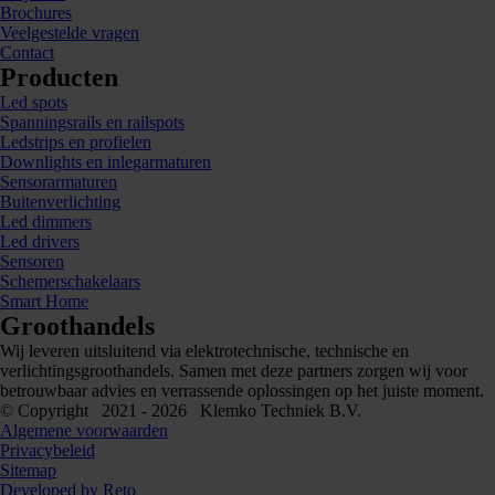
Brochures
Veelgestelde vragen
Contact
Producten
Led spots
Spanningsrails en railspots
Ledstrips en profielen
Downlights en inlegarmaturen
Sensorarmaturen
Buitenverlichting
Led dimmers
Led drivers
Sensoren
Schemerschakelaars
Smart Home
Groothandels
Wij leveren uitsluitend via elektrotechnische, technische en
verlichtingsgroothandels. Samen met deze partners zorgen wij voor
betrouwbaar advies en verrassende oplossingen op het juiste moment.
© Copyright 2021 - 2026 Klemko Techniek B.V.
Algemene voorwaarden
Privacybeleid
Sitemap
Developed by Reto