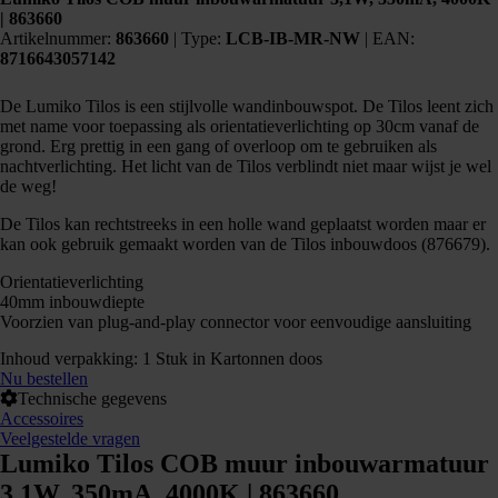
| 863660
Artikelnummer:
863660
|
Type:
LCB-IB-MR-NW
| EAN:
8716643057142
De Lumiko Tilos is een stijlvolle wandinbouwspot. De Tilos leent zich
met name voor toepassing als orientatieverlichting op 30cm vanaf de
grond. Erg prettig in een gang of overloop om te gebruiken als
nachtverlichting. Het licht van de Tilos verblindt niet maar wijst je wel
de weg!
De Tilos kan rechtstreeks in een holle wand geplaatst worden maar er
kan ook gebruik gemaakt worden van de Tilos inbouwdoos (876679).
Orientatieverlichting
40mm inbouwdiepte
Voorzien van plug-and-play connector voor eenvoudige aansluiting
Inhoud verpakking: 1 Stuk in Kartonnen doos
Nu bestellen
Technische gegevens
Accessoires
Veelgestelde vragen
Lumiko Tilos COB muur inbouwarmatuur
3,1W, 350mA, 4000K | 863660