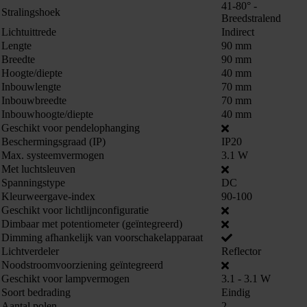
41-80° -
Stralingshoek
Breedstralend
Lichtuittrede
Indirect
Lengte
90 mm
Breedte
90 mm
Hoogte/diepte
40 mm
Inbouwlengte
70 mm
Inbouwbreedte
70 mm
Inbouwhoogte/diepte
40 mm
Geschikt voor pendelophanging
Beschermingsgraad (IP)
IP20
Max. systeemvermogen
3.1 W
Met luchtsleuven
Spanningstype
DC
Kleurweergave-index
90-100
Geschikt voor lichtlijnconfiguratie
Dimbaar met potentiometer (geïntegreerd)
Dimming afhankelijk van voorschakelapparaat
Lichtverdeler
Reflector
Noodstroomvoorziening geïntegreerd
863660
Geschikt voor lampvermogen
3.1 - 3.1 W
Soort bedrading
Eindig
Aantal polen
2