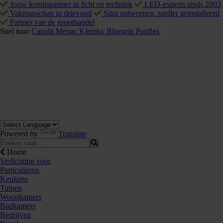
Jouw kennispartner in licht en techniek
LED-experts sinds 2003
Vakmanschap in drievoud
Slim ontworpen, sneller geïnstalleerd
Partner van de groothandel
Snel naar
Canalit
Mepac
Klemko
Bluegrip
Panflex
Powered by
Translate
Home
Verlichting voor
Particulieren
Keukens
Tuinen
Woonkamers
Badkamers
Bedrijven