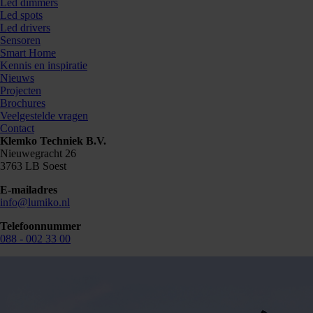
Led dimmers
Led spots
Led drivers
Sensoren
Smart Home
Kennis en inspiratie
Nieuws
Projecten
Brochures
Veelgestelde vragen
Contact
Klemko Techniek B.V.
Nieuwegracht 26
3763 LB Soest
E-mailadres
info@lumiko.nl
Telefoonnummer
088 - 002 33 00