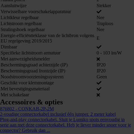
Aansluitwijze
Stekker
Verwisselbare voorschakelapparatuur
Lichtkleur regelbaar
Nee
Lichtstroom regelbaar
Traploos
Stralingshoek regelbaar
Nee
Energie-efficiëntieklasse van de lichtbron volgens
E
EU regelgeving 2019/2015
Dimbaar
Specifieke lichtstroom armatuur
0 - 103 lm/W
Met aanwezigheidsmelder
Beschermingsgraad achterzijde (IP)
IP20
Kunnen we je ergens mee helpen?
Beschermingsgraad frontzijde (IP)
IP20
Noodstroomvoorzieningssysteem
Geen
Neem dan contact op +31 88 002 33
Geschikt voor klemmontage
00 of info@lumiko.nl
Met bevestigingsmateriaal
Met schakelaar
Accessoires & opties
876802
- CONKAB-2P-2M
2-voudige connectorkabel inclusief één jumper. 2 meter kabel
Plug-and-play connectorkabel. Sluit je Lumiko spots eenvoudig in
serie aan met deze connectorkabel. Heb je liever minder snoer voor je
connector? Gebruik dan ...