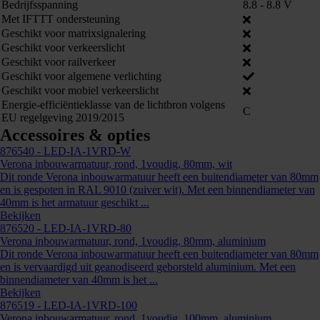
Bedrijfsspanning
8.8 - 8.8 V
Met IFTTT ondersteuning
863571
Geschikt voor matrixsignalering
Geschikt voor verkeerslicht
Geschikt voor railverkeer
Geschikt voor algemene verlichting
Geschikt voor mobiel verkeerslicht
Energie-efficiëntieklasse van de lichtbron volgens
C
EU regelgeving 2019/2015
Accessoires & opties
876540
- LED-IA-1VRD-W
Verona inbouwarmatuur, rond, 1voudig, 80mm, wit
Dit ronde Verona inbouwarmatuur heeft een buitendiameter van 80mm
en is gespoten in RAL 9010 (zuiver wit). Met een binnendiameter van
40mm is het armatuur geschikt ...
Bekijken
876520
- LED-IA-1VRD-80
Verona inbouwarmatuur, rond, 1voudig, 80mm, aluminium
Dit ronde Verona inbouwarmatuur heeft een buitendiameter van 80mm
en is vervaardigd uit geanodiseerd geborsteld aluminium. Met een
binnendiameter van 40mm is het ...
Bekijken
876519
- LED-IA-1VRD-100
Verona inbouwarmatuur, rond, 1voudig, 100mm, aluminium