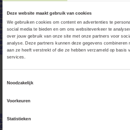
aansturen van ledspots welke werken op 700mA. Door de afgeronde,
slanke vormgeving past deze driver ...
Deze website maakt gebruik van cookies
Bekijken
860033
- DRV-18W-350-PD-MS
We gebruiken cookies om content en advertenties te persona
Lumiko led driver constante stroom 350mA, 9-18W, 26-52V, dimbaar
social media te bieden en om ons websiteverkeer te analyse
plug and play| 860033
over jouw gebruik van onze site met onze partners voor soci
Deze Lumiko LED driver is speciaal ontwikkeld voor het eenvoudig,
plug and play, aansluiten van Lumiko LEDmodules. Door de dubbele
analyse. Deze partners kunnen deze gegevens combineren me
steekcontacten is parallelle ...
aan ze heeft verstrekt of die ze hebben verzameld op basis 
Bekijken
services.
Toestemmingsselectie
Noodzakelijk
Voorkeuren
860230
- LD-CC-ZG-MO-38
Statistieken
Lumiko led driver IP20 constante stroom 300-1050mA, 38W, Zigbee,
dimbaar | 860230