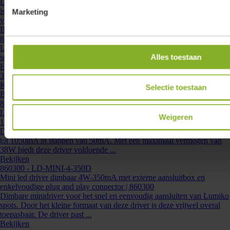
Led driver constante stroom , welke met stappen van 50mA instelbaar
is tussen 300mA en 1050mA. De driver heeft een Maximum vermogen
Marketing
van 38W. Deze driver kan bediend ...
Bekijken
876820
- DRV-12W-INST-ZS
Led driver IP20 constante stroom 350/700mA, 12,5W, 32V, zonder
Alles toestaan
snoer
Een universele LED driver in een fraaie compacte behuizing die zowel
350 of 700 mA kan leveren. Voorzien van 4 beveiligingen tegen:
Korsluiting, thermisch,onbelast ...
Selectie toestaan
Bekijken
860006
- LD-CC-1-10V-38
Lumiko led driver IP20 constante stroom 300-1050 mA, 38W, 0/1-
Weigeren
10V | 860006
Deze led driver werkt op constante stroom en is instelbaar van 300mA
tot 1050mA in stappen van 50mA. Met een maximaal vermogen van
38W biedt deze driver voldoende ...
Bekijken
860300
- LD-MINI-4-350D
Mini led driver dimbaar 4W-350mA met externe aansluitbox en
enkelvoudige plug and play connector | 860300
Dimbare minidriver voor het snel en eenvoudig aansluiten van Lumiko
spots. Door het kleine formaat van deze driver is deze vrijwel overal
toepasbaar. De driver past ...
Bekijken