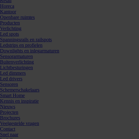
Retail
Horeca
Kantoor
Openbare ruimtes
Producten
Verlichting
Led spots
Spanningsrails en railspots
Ledstrips en profielen
Downlights en inlegarmaturen
Sensorarmaturen
Buitenverlichting
Lichtbesturingen
Led dimmers
Led drivers
Sensoren
Schemerschakelaars
Smart Home
Kennis en inspiratie
Nieuws
Projecten
Brochures
Veelgestelde vragen
Contact
Snel naar