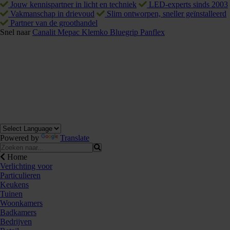
Jouw kennispartner in licht en techniek
LED-experts sinds 2003
Vakmanschap in drievoud
Slim ontworpen, sneller geïnstalleerd
Partner van de groothandel
Snel naar
Canalit
Mepac
Klemko
Bluegrip
Panflex
Powered by
Translate
Home
Verlichting voor
Particulieren
Keukens
Tuinen
Woonkamers
Badkamers
Bedrijven