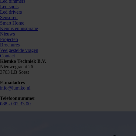
Led dimmers
Led spots
Led drivers
Sensoren
Smart Home
Kennis en inspiratie
Nieuws
Projecten
Brochures
Veelgestelde vragen
Contact
Klemko Techniek B.V.
Nieuwegracht 26
3763 LB Soest
E-mailadres
info@lumiko.nl
Telefoonnummer
088 - 002 33 00