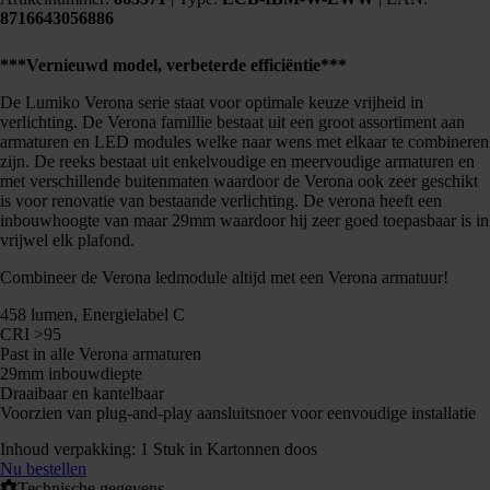
8716643056886
***Vernieuwd model, verbeterde efficiëntie***
De Lumiko Verona serie staat voor optimale keuze vrijheid in
verlichting. De Verona famillie bestaat uit een groot assortiment aan
armaturen en LED modules welke naar wens met elkaar te combineren
zijn. De reeks bestaat uit enkelvoudige en meervoudige armaturen en
met verschillende buitenmaten waardoor de Verona ook zeer geschikt
is voor renovatie van bestaande verlichting. De verona heeft een
inbouwhoogte van maar 29mm waardoor hij zeer goed toepasbaar is in
vrijwel elk plafond.
Combineer de Verona ledmodule altijd met een Verona armatuur!
458 lumen, Energielabel C
CRI >95
Past in alle Verona armaturen
29mm inbouwdiepte
Draaibaar en kantelbaar
Voorzien van plug-and-play aansluitsnoer voor eenvoudige installatie
Inhoud verpakking: 1 Stuk in Kartonnen doos
Nu bestellen
Technische gegevens