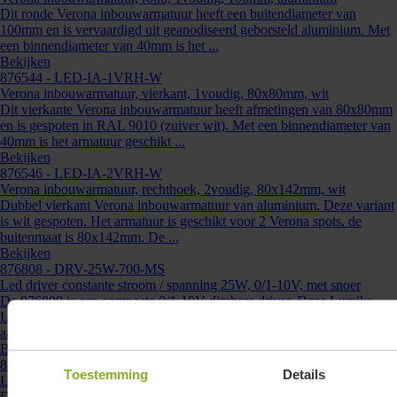
Dit ronde Verona inbouwarmatuur heeft een buitendiameter van
100mm en is vervaardigd uit geanodiseerd geborsteld aluminium. Met
een binnendiameter van 40mm is het ...
Bekijken
876544
- LED-IA-1VRH-W
Verona inbouwarmatuur, vierkant, 1voudig, 80x80mm, wit
Dit vierkante Verona inbouwarmatuur heeft afmetingen van 80x80mm
Kunnen we je ergens mee helpen?
en is gespoten in RAL 9010 (zuiver wit). Met een binnendiameter van
40mm is het armatuur geschikt ...
Neem dan contact op +31 88 002 33
Bekijken
00 of info@lumiko.nl
876546
- LED-IA-2VRH-W
Verona inbouwarmatuur, rechthoek, 2voudig, 80x142mm, wit
Dubbel vierkant Verona inbouwarmatuur van aluminium. Deze variant
is wit gespoten. Het armatuur is geschikt voor 2 Verona spots. de
buitenmaat is 80x142mm. De ...
Bekijken
876808
- DRV-25W-700-MS
Led driver constante stroom / spanning 25W, 0/1-10V, met snoer
De 876808 is een compacte 0/1-10V dimbare driver. Deze Lumiko
LED driver is speciaal ontwikkeld voor het eenvoudig, plug and play,
aansluiten van Lumiko LEDmodules. ...
Bekijken
876804
- DRV-12W-700-PD-MS
Toestemming
Details
Led driver constante stroom 700mA 13.3W, 19V, dimbaar, met snoer
Deze dimbare Lumiko led driver is bij uitstek geschikt voor het