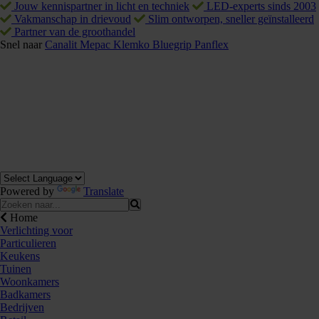
Jouw kennispartner in licht en techniek
LED-experts sinds 2003
Vakmanschap in drievoud
Slim ontworpen, sneller geïnstalleerd
Partner van de groothandel
Snel naar
Canalit
Mepac
Klemko
Bluegrip
Panflex
Powered by
Translate
Home
Verlichting voor
Particulieren
Keukens
Tuinen
Woonkamers
Badkamers
Bedrijven