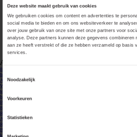
Deze website maakt gebruik van cookies
We gebruiken cookies om content en advertenties te persona
social media te bieden en om ons websiteverkeer te analyse
over jouw gebruik van onze site met onze partners voor soci
analyse. Deze partners kunnen deze gegevens combineren me
aan ze heeft verstrekt of die ze hebben verzameld op basis 
services.
Accessoires & opties
876657
- INB.HUIS-IP55
Toestemmingsselectie
Inbouwarmatuur IP55 voor MR16, Venice of Bonnita lichtbronnen,
Noodzakelijk
Alu
Waterdichte behuizing (IP55) voor Venice en Bonnita spots maar ook
te gebruiken voor GU10 ledspots. Zeer geschikt voor plaatsing in de
badkamer, maar ook voor ...
Voorkeuren
Bekijken
863900
- LIA-BON-1VRD-AL
Rond inbouw armatuur voor MR16, Venice of Bonnita lichtbronnen,
Statistieken
Aluminium
Rond inbouw armatuur voor MR-16 (GU10 en GU5.3) Venice en
Bonnita lichtbronnen. Aluminium behuizing en volledig naar wens
kantelbaar. ...
Marketing