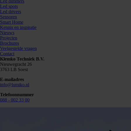
Led dimmers
Led spots
Led drivers
Sensoren
Smart Home
Kennis en inspiratie
Nieuws
Projecten
Brochures
Veelgestelde vragen
Contact
Klemko Techniek B.V.
Nieuwegracht 26
3763 LB Soest
E-mailadres
info@lumiko.nl
Telefoonnummer
088 - 002 33 00