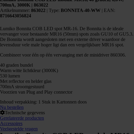
700mA, 3000K | 863022
Artikelnummer:
863022
|
Type:
BONNITA-40-WW
| EAN:
8716643056824
Lumiko Bonnita COB LED spot MR-16. De Bonnita is de ideale
vervanger voor bestaande MR16 (50mm) spots zoals GU10 of GU5.3.
De Bonnita wordt aangesloten met een externe driver waardoor de
levensduur vele male hoger ligt dan een vergelijkbare MR16 spot.
Combineer voor één op één vervanging met de minidriver 860306.
40 graden bundel
Warm witte lichtkleur (3000K)
530 lumen
Met reflector en helder glas
700mA stroomgestuurd
Voorzien van Plug and Play connector
Inhoud verpakking: 1 Stuk in Kartonnen doos
Nu bestellen
Technische gegevens
Gerelateerde producten
Accessoires
Veelgestelde vragen