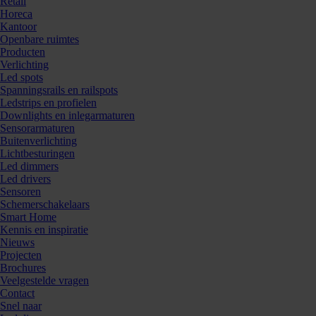
Retail
Horeca
Kantoor
Openbare ruimtes
Producten
Verlichting
Led spots
Spanningsrails en railspots
Ledstrips en profielen
Downlights en inlegarmaturen
Sensorarmaturen
Buitenverlichting
Lichtbesturingen
Led dimmers
Led drivers
Sensoren
Schemerschakelaars
Smart Home
Kennis en inspiratie
Nieuws
Projecten
Brochures
Veelgestelde vragen
Contact
Snel naar