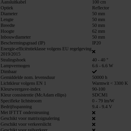
Aansluitkabel
100 cm
863022
Optiek
Reflector
Diameter
50 mm
Lengte
50 mm
Breedte
50 mm
Hoogte
62 mm
Inbouwdiameter
50 mm
Beschermingsgraad (IP)
IP20
Energie-efficiëntieklasse volgens EU regelgeving
2019/2015
Stralingshoek
40 - 40 °
Lampvermogen
6.6 - 6.6 W
Dimbaar
Gemiddelde nom. levensduur
50000 h
Lichtkleur volgens EN 1
Warmwit < 3300 K
Kleurweergave-index
90-100
Kleur consistentie (McAdam ellips)
SDCM1
Specifieke lichtstroom
0 - 79 lm/W
Bedrijfsspanning
9.4 - 9.4 V
Met IFTTT ondersteuning
Geschikt voor matrixsignalering
Geschikt voor verkeerslicht
Kunnen we je ergens mee helpen?
Geschikt voor railverkeer