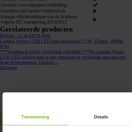
Neem dan contact op +31 88 002 33
Geschikt voor algemene verlichting
Geschikt voor mobiel verkeerslicht
00 of info@lumiko.nl
Energie-efficiëntieklasse van de lichtbron
volgens EU regelgeving 2019/2015
Gerelateerde producten
863642
- LCB-SPOT-WW
Lumiko Venice COB LED spot aluminium 3,1W, 350mA, 3000K,
IP44
***Vernieuwd model, verbeterde efficiëntie ***De Lumiko Venice
COB LED-inbouwspot is een compacte en veelzijdige spot met een
hoge lichtopbrengst. Dankzij ...
Bekijken
Toestemming
Details