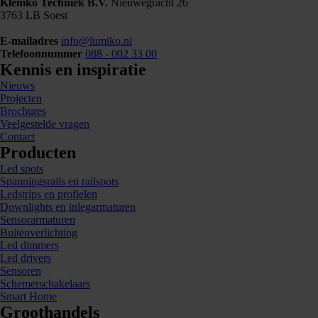
Klemko Techniek B.V.
Nieuwegracht 26
3763 LB Soest
E-mailadres
info@lumiko.nl
Telefoonnummer
088 - 002 33 00
Kennis en inspiratie
Nieuws
Projecten
Brochures
Veelgestelde vragen
Contact
Producten
Led spots
Spanningsrails en railspots
Ledstrips en profielen
Downlights en inlegarmaturen
Sensorarmaturen
Buitenverlichting
Led dimmers
Led drivers
Sensoren
Schemerschakelaars
Smart Home
Groothandels