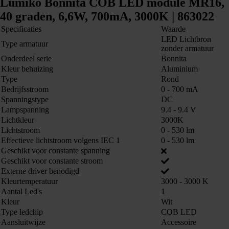
Lumiko Bonnita COB LED module MR16,
40 graden, 6,6W, 700mA, 3000K | 863022
Specificaties
Waarde
LED Lichtbron
Type armatuur
zonder armatuur
Onderdeel serie
Bonnita
Kleur behuizing
Aluminium
Type
Rond
Bedrijfsstroom
0 - 700 mA
Spanningstype
DC
Lampspanning
9.4 - 9.4 V
Lichtkleur
3000K
Lichtstroom
0 - 530 lm
Effectieve lichtstroom volgens IEC 1
0 - 530 lm
Geschikt voor constante spanning
Geschikt voor constante stroom
Externe driver benodigd
Kleurtemperatuur
3000 - 3000 K
Aantal Led's
1
Kleur
Wit
Type ledchip
COB LED
Aansluitwijze
Accessoire