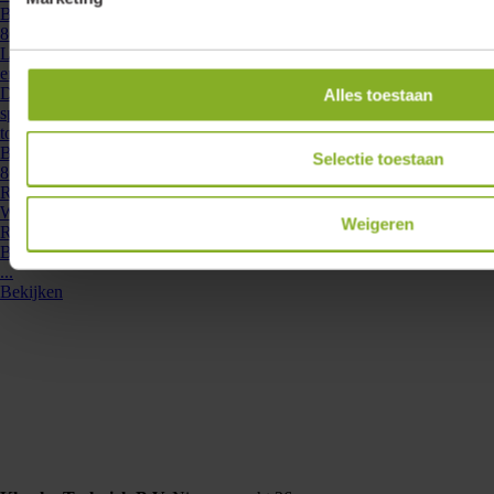
Bekijken
860306
- LD-MINI-8-700D
Lumiko mini led driver dimbaar 8W-700mA met externe aansluitbox
en enkelvoudige plug and play connector | 860306
Dimbare minidriver voor het snel en eenvoudig aansluiten van Lumiko
Alles toestaan
spots. Door het kleine formaat van deze driver is deze vrijwel overal
toepasbaar. De driver past ...
Bekijken
Selectie toestaan
863910
- LIA-BON-1VRD-WH
Rond inbouw armatuur voor MR16, Venice of Bonnita lichtbronnen,
Wit
Weigeren
Rond inbouw armatuur voor MR-16 (GU10 en GU5.3) Venice en
Bonnita lichtbronnen. Wit gespoten en volledig naar wens kantelbaar.
...
Bekijken