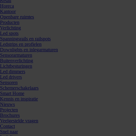
Retail
Horeca
Kantoor
Openbare ruimtes
Producten
Verlichting
Led spots
Spanningsrails en railspots
Ledstrips en profielen
Downlights en inlegarmaturen
Sensorarmaturen
Buitenverlichting
Lichtbesturingen
Led dimmers
Led drivers
Sensoren
Schemerschakelaars
Smart Home
Kennis en inspiratie
Nieuws
Projecten
Brochures
Veelgestelde vragen
Contact
Snel naar