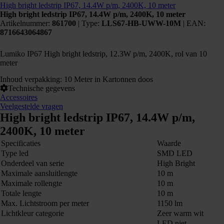
High bright ledstrip IP67, 14.4W p/m, 2400K, 10 meter
High bright ledstrip IP67, 14.4W p/m, 2400K, 10 meter
Artikelnummer:
861700
|
Type:
LLS67-HB-UWW-10M
| EAN:
8716643064867
Lumiko IP67 High bright ledstrip, 12.3W p/m, 2400K, rol van 10
meter
Inhoud verpakking: 10 Meter in Kartonnen doos
Technische gegevens
Accessoires
Veelgestelde vragen
High bright ledstrip IP67, 14.4W p/m,
2400K, 10 meter
Specificaties
Waarde
Type led
SMD LED
Onderdeel van serie
High Bright
Maximale aansluitlengte
10 m
Maximale rollengte
10 m
Totale lengte
10 m
Max. Lichtstroom per meter
1150 lm
Lichtkleur categorie
Zeer warm wit
LED niet