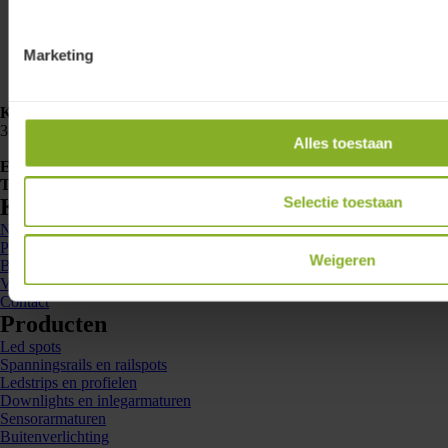
Marketing
Klemko Techniek B.V.
Nieuwegracht 26
3763 LB Soest
Alles toestaan
E-mailadres
info@lumiko.nl
Telefoonnummer
088 - 002 33 00
Selectie toestaan
Kennis en inspiratie
Nieuws
Projecten
Weigeren
Brochures
Veelgestelde vragen
Contact
Producten
Led spots
Spanningsrails en railspots
Ledstrips en profielen
Downlights en inlegarmaturen
Sensorarmaturen
Buitenverlichting