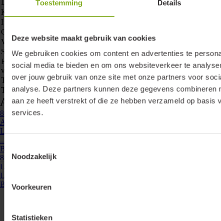
Lichtkleur
Wit
Toestemming
Details
Kleurweergave-index
80-89
Hoogte/diepte
4.5 mm
Geschikt voor dimmer
Deze website maakt gebruik van cookies
Verwisselbare voorschakelapparatuur
Stralingshoek regelbaar
Nee
We gebruiken cookies om content en advertenties te persona
Energie-efficiëntieklasse van de lichtbron
social media te bieden en om ons websiteverkeer te analyse
volgens EU regelgeving 2019/2015
over jouw gebruik van onze site met onze partners voor soci
Type connector
Ledstrip
analyse. Deze partners kunnen deze gegevens combineren me
Type armatuur
Ledstrip
Accessoires & opties
aan ze heeft verstrekt of die ze hebben verzameld op basis 
services.
860932
- LLS67-ASC-MONO-10-Q
Aansluitconnector voor ledstrip, mono, voor 10mm PCB
Lumiko ledstrip aansluitconnector voor draad, mono, voor 10mm PCB
...
Toestemmingsselectie
Bekijken
Noodzakelijk
860938
- LLS67-CON-MONO-10-Q
Ledstrip doorverbinder, mono, voor 10mm PCB
Lumiko ledstrip doorverbinder, mono, voor 10mm PCB ...
Bekijken
Voorkeuren
Statistieken