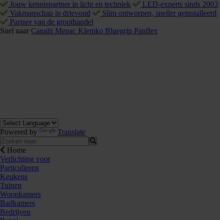
Jouw kennispartner in licht en techniek
LED-experts sinds 2003
Vakmanschap in drievoud
Slim ontworpen, sneller geïnstalleerd
Partner van de groothandel
Snel naar
Canalit
Mepac
Klemko
Bluegrip
Panflex
Powered by
Translate
Home
Verlichting voor
Particulieren
Keukens
Tuinen
Woonkamers
Badkamers
Bedrijven