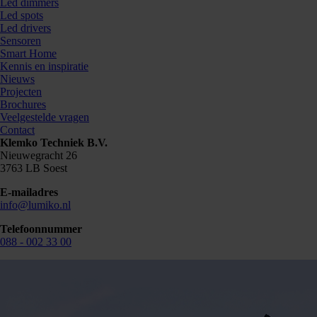
Led dimmers
Led spots
Led drivers
Sensoren
Smart Home
Kennis en inspiratie
Nieuws
Projecten
Brochures
Veelgestelde vragen
Contact
Klemko Techniek B.V.
Nieuwegracht 26
3763 LB Soest
E-mailadres
info@lumiko.nl
Telefoonnummer
088 - 002 33 00