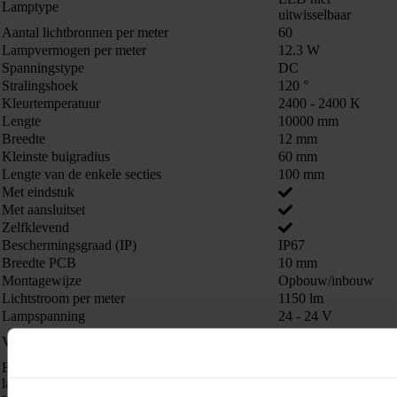
Lamptype
uitwisselbaar
Aantal lichtbronnen per meter
60
Lampvermogen per meter
12.3 W
Spanningstype
DC
Stralingshoek
120 °
Kleurtemperatuur
2400 - 2400 K
Lengte
10000 mm
Breedte
12 mm
Kleinste buigradius
60 mm
Lengte van de enkele secties
100 mm
Met eindstuk
Met aansluitset
Zelfklevend
Beschermingsgraad (IP)
IP67
Breedte PCB
10 mm
Montagewijze
Opbouw/inbouw
Lichtstroom per meter
1150 lm
Lampspanning
24 - 24 V
LED regeling
Voorschakelapparaat
spanningsgestuurd
Energie-efficiëntieklasse van de ingebouwde
A++, A+, A (LED)
lamp