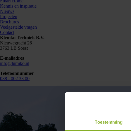
Smart Home
Kennis en inspiratie
Nieuws
Projecten
Brochures
Veelgestelde vragen
Contact
Klemko Techniek B.V.
Nieuwegracht 26
3763 LB Soest
E-mailadres
info@lumiko.nl
Telefoonnummer
088 - 002 33 00
Toestemming