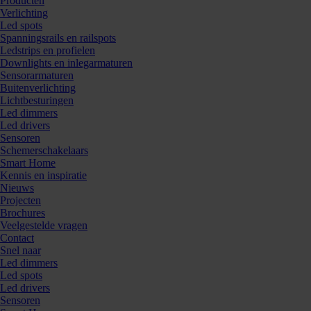
Producten
Verlichting
Led spots
Spanningsrails en railspots
Ledstrips en profielen
Downlights en inlegarmaturen
Sensorarmaturen
Buitenverlichting
Lichtbesturingen
Led dimmers
Bestellen
Led drivers
Sensoren
Schemerschakelaars
Smart Home
Kennis en inspiratie
Kunnen we je ergens mee helpen? Neem dan contac
Nieuws
Projecten
Brochures
Veelgestelde vragen
Contact
Snel naar
Led dimmers
Led spots
Led drivers
Sensoren