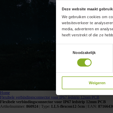
Deze website maakt gebruik
We gebruiken cookies om cont
websiteverkeer te analyseren
media, adverteren en analys
heeft verstrekt of die ze he
Toestemmingsselectie
Noodzakelijk
Weigeren
Home
Flexibele verbindingsconnector voor IP67 ledstrip 12mm PCB
Flexibele verbindingsconnector voor IP67 ledstrip 12mm PCB
Artikelnummer:
860924
|
Type:
LLS-flexcon12-5cm
| EAN:
8716643