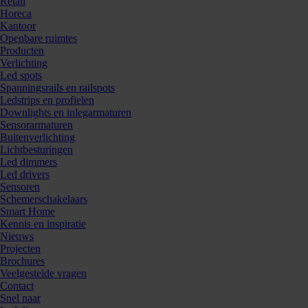
Retail
Horeca
Kantoor
Openbare ruimtes
Producten
Verlichting
Led spots
Spanningsrails en railspots
Ledstrips en profielen
Downlights en inlegarmaturen
Sensorarmaturen
Buitenverlichting
Lichtbesturingen
Led dimmers
Led drivers
Sensoren
Schemerschakelaars
Smart Home
Kennis en inspiratie
Nieuws
Projecten
Brochures
Veelgestelde vragen
Contact
Snel naar