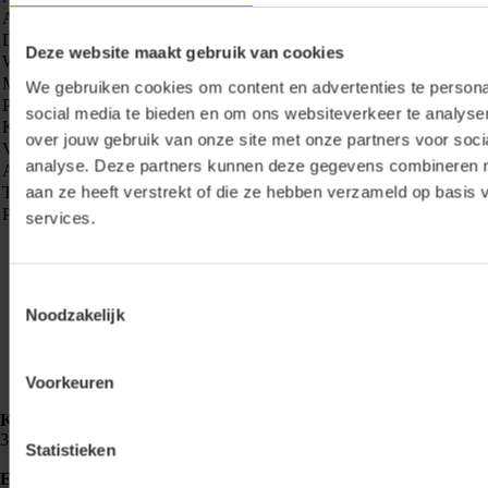
Aantal scenes
1
Draadloos bereik
100 m
Deze website maakt gebruik van cookies
Wi-Fi-Compatible
Nee
Merkgebonden
We gebruiken cookies om content en advertenties te persona
Programmeerbaar
social media te bieden en om ons websiteverkeer te analyse
Kleur
Zwart
over jouw gebruik van onze site met onze partners voor soci
Voedingssysteem
Batterij
analyse. Deze partners kunnen deze gegevens combineren me
Aantal batterijen
2
aan ze heeft verstrekt of die ze hebben verzameld op basis 
Type component
Bedieningselement
Protocol
IZY Dimming
services.
Toestemmingsselectie
Noodzakelijk
Voorkeuren
Klemko Techniek B.V.
Nieuwegracht 26
3763 LB Soest
Statistieken
E-mailadres
info@lumiko.nl