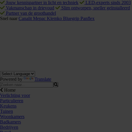
Jouw kennispartner in licht en techniek
LED-experts sinds 2003
Vakmanschap in drievoud
Slim ontworpen, sneller geïnstalleerd
Partner van de groothandel
Snel naar
Canalit
Mepac
Klemko
Bluegrip
Panflex
Powered by
Translate
Home
Verlichting voor
Particulieren
Keukens
Tuinen
Woonkamers
Badkamers
Bedrijven