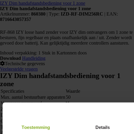
IZY Dim handafstandsbediening voor 1 zone
IZY Dim handafstandsbediening voor 1 zone
Artikelnummer:
860380
|
Type:
IZD-RF-DIM256RC
| EAN:
8716643057357
RF-868 IZY losse hand zender voor IZY dim ontvangers om 1 zone te
besturen, fijn regelbaar en plaats onafhankelijk aan / uit. Zender wordt
gevoed door batterij. Kan gelijktijdig meerdere controllers aansturen.
Inhoud verpakking: 1 Stuk in Kartonnen doos
Download
Handleiding
Technische gegevens
Veelgestelde vragen
IZY Dim handafstandsbediening voor 1
zone
Specificaties
Waarde
Max. aantal bestuurbare apparaten
50
Voorgeprogrammeerd
Zelflerend
Draadloos
Geschikt voor
IZY Dimming
Techniek
RF
Toestemming
Details
Aantal zones
1