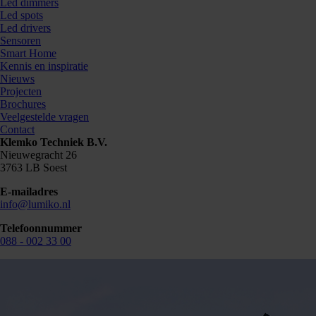
Led dimmers
Led spots
Led drivers
Sensoren
Smart Home
Kennis en inspiratie
Nieuws
Projecten
Brochures
Veelgestelde vragen
Contact
Klemko Techniek B.V.
Nieuwegracht 26
3763 LB Soest
E-mailadres
info@lumiko.nl
Telefoonnummer
088 - 002 33 00