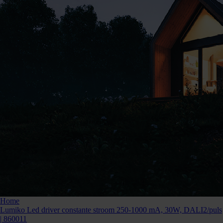
Home
Lumiko Led driver constante stroom 250-1000 mA, 30W, DALI2/puls
| 860011