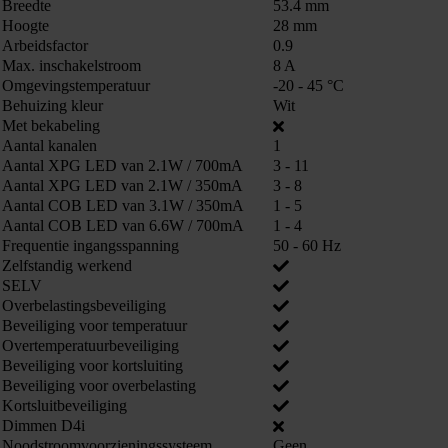
Breedte
53.4 mm
860011
Hoogte
28 mm
Arbeidsfactor
0.9
Max. inschakelstroom
8 A
Omgevingstemperatuur
-20 - 45 °C
Behuizing kleur
Wit
Met bekabeling
Aantal kanalen
1
Aantal XPG LED van 2.1W / 700mA
3 - 11
Aantal XPG LED van 2.1W / 350mA
3 - 8
Aantal COB LED van 3.1W / 350mA
1 - 5
Aantal COB LED van 6.6W / 700mA
1 - 4
Frequentie ingangsspanning
50 - 60 Hz
Zelfstandig werkend
SELV
Overbelastingsbeveiliging
Kunnen we je ergens mee helpen?
Beveiliging voor temperatuur
Neem dan contact op +31 88 002 33
Overtemperatuurbeveiliging
00 of info@lumiko.nl
Beveiliging voor kortsluiting
Beveiliging voor overbelasting
Kortsluitbeveiliging
Dimmen D4i
Noodstroomvoorzieningssysteem
Geen