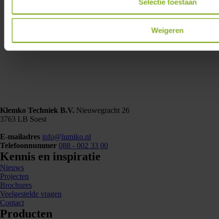
Selectie toestaan
Weigeren
Klemko Techniek B.V.
Nieuwegracht 26
3763 LB Soest
E-mailadres
info@lumiko.nl
Telefoonnummer
088 - 002 33 00
Kennis en inspiratie
Nieuws
Projecten
Brochures
Veelgestelde vragen
Contact
Producten