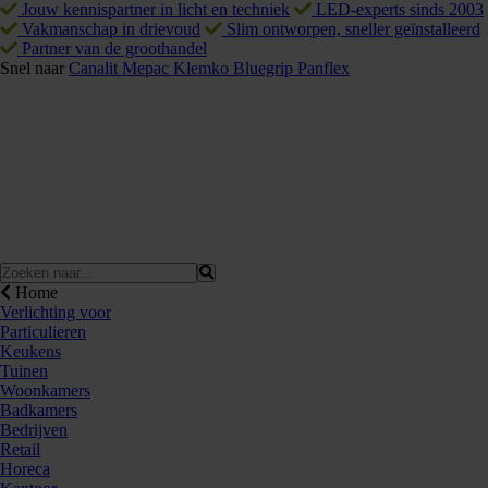
Jouw kennispartner in licht en techniek
LED-experts sinds 2003
Vakmanschap in drievoud
Slim ontworpen, sneller geïnstalleerd
Partner van de groothandel
Snel naar
Canalit
Mepac
Klemko
Bluegrip
Panflex
Home
Verlichting voor
Particulieren
Keukens
Tuinen
Woonkamers
Badkamers
Bedrijven
Retail
Horeca