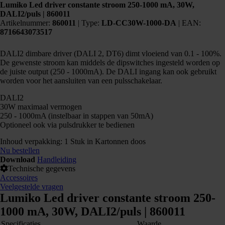
Lumiko Led driver constante stroom 250-1000 mA, 30W,
DALI2/puls | 860011
Artikelnummer:
860011
|
Type:
LD-CC30W-1000-DA
| EAN:
8716643073517
DALI2 dimbare driver (DALI 2, DT6) dimt vloeiend van 0.1 - 100%.
De gewenste stroom kan middels de dipswitches ingesteld worden op
de juiste output (250 - 1000mA). De DALI ingang kan ook gebruikt
worden voor het aansluiten van een pulsschakelaar.
DALI2
30W maximaal vermogen
250 - 1000mA (instelbaar in stappen van 50mA)
Optioneel ook via pulsdrukker te bedienen
Inhoud verpakking: 1 Stuk in Kartonnen doos
Nu bestellen
Download
Handleiding
Technische gegevens
Accessoires
Veelgestelde vragen
Lumiko Led driver constante stroom 250-
1000 mA, 30W, DALI2/puls | 860011
Specificaties
Waarde