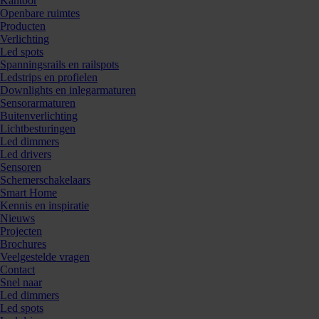
Kantoor
Openbare ruimtes
Producten
Verlichting
Led spots
Spanningsrails en railspots
Ledstrips en profielen
Downlights en inlegarmaturen
Sensorarmaturen
Buitenverlichting
Lichtbesturingen
Led dimmers
Led drivers
Sensoren
Schemerschakelaars
Smart Home
Kennis en inspiratie
Nieuws
Projecten
Brochures
Veelgestelde vragen
Contact
Snel naar
Led dimmers
Led spots