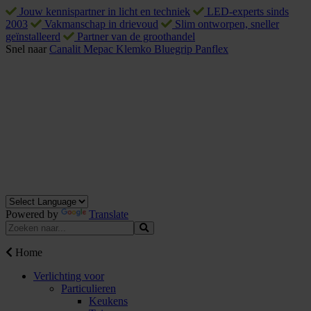
Jouw kennispartner in licht en techniek
LED-experts sinds
2003
Vakmanschap in drievoud
Slim ontworpen, sneller
geïnstalleerd
Partner van de groothandel
Snel naar
Canalit
Mepac
Klemko
Bluegrip
Panflex
Powered by
Translate
Home
Verlichting voor
Particulieren
Keukens