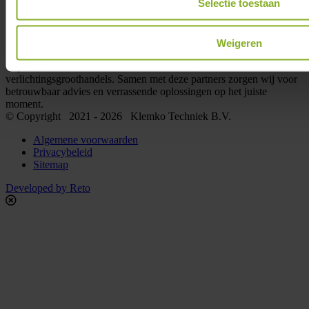
Selectie toestaan
Smart Home
Groothandels
Weigeren
Wij leveren uitsluitend via elektrotechnische, technische en
verlichtingsgroothandels. Samen met deze partners zorgen wij voor
betrouwbaar advies en verrassende oplossingen op het juiste
moment.
© Copyright 2021 - 2026 Klemko Techniek B.V.
Algemene voorwaarden
Privacybeleid
Sitemap
Developed by Reto