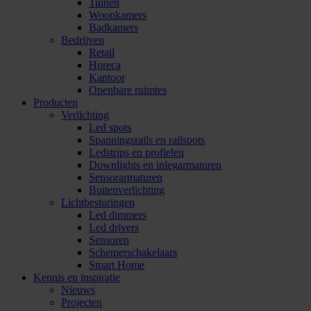
Tuinen
Woonkamers
Badkamers
Bedrijven
Retail
Horeca
Kantoor
Openbare ruimtes
Producten
Verlichting
Led spots
Spanningsrails en railspots
Ledstrips en profielen
Downlights en inlegarmaturen
Sensorarmaturen
Buitenverlichting
Lichtbesturingen
Led dimmers
Led drivers
Sensoren
Schemerschakelaars
Smart Home
Kennis en inspiratie
Nieuws
Projecten