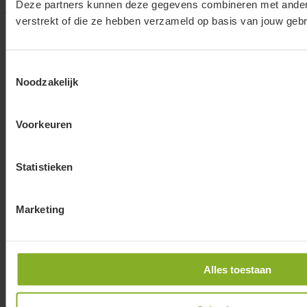
E-mailadres
info@lumiko.nl
Deze partners kunnen deze gegevens combineren met andere 
Telefoonnummer
088 - 002 33 00
verstrekt of die ze hebben verzameld op basis van jouw gebr
Kennis en inspiratie
Toestemmingsselectie
Nieuws
Noodzakelijk
Projecten
Brochures
Veelgestelde vragen
Contact
Voorkeuren
Producten
Statistieken
Led spots
Spanningsrails en railspots
Ledstrips en profielen
Marketing
Downlights en inlegarmaturen
Sensorarmaturen
Buitenverlichting
Led dimmers
Alles toestaan
Led drivers
Sensoren
Schemerschakelaars